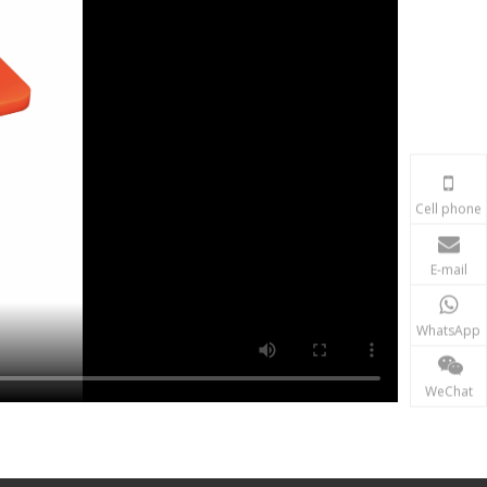
Cell phone
E-mail
WhatsApp
WeChat