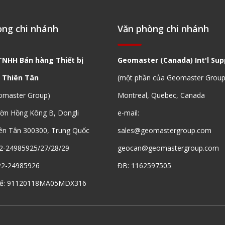
òng chi nhánh
Văn phòng chi nhánh
TNHH Bán hàng Thiết bị
Geomaster (Canada) Int'l Supp
 Thiên Tân
(một phần của Geomaster Group
omaster Group)
Montreal, Quebec, Canada
ườn Hồng Kông B, Dongli
e-mail:
ên Tân 300300, Trung Quốc
sales@geomastergroup.com
2-24985925/27/28/29
geocan@geomastergroup.com
22-24985926
ĐB: 1162597505
uế: 91120118MA05MDX316