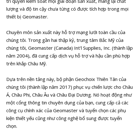
trì quyền kiểm soát mọi giai đoạn sản xuất, mang lại chất
lượng và độ tin cậy chưa từng có được tích hợp trong mọi
thiết bị Geomaster.
Chuyên môn sản xuất này hỗ trợ mạng lưới toàn cầu của
chúng tôi. Trong gần hai thập kỷ, trung tâm Bắc Mỹ của
chúng tôi, Geomaster (Canada) Int'l Supplies, Inc. (thành lập
năm 2004), đã cung cấp dịch vụ hỗ trợ và hậu cần phù hợp
trên khắp Châu Mỹ.
Dựa trên nền tảng này, bộ phận Geochoix Thiên Tân của
chúng tôi (thành lập năm 2017) phục vụ chiến lược cho Châu
Á, Châu Phi, Châu Âu và Châu Đại Dương. Nó hoạt động như
một cổng thông tin chuyên dụng của bạn, cung cấp cả các
công cụ chính xác của Geomaster và tuyển chọn các phụ
kiện thiết yếu cũng như công nghệ bổ sung được tuyển
chọn.