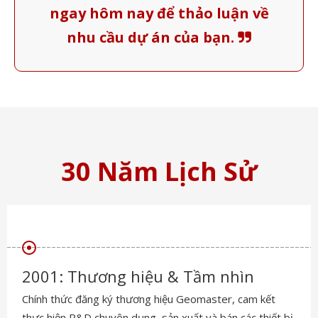
ngay hôm nay để thảo luận về
nhu cầu dự án của bạn.

30 Năm Lịch Sử
2004: Mở rộng toàn cầu
Thành lập Geomaster (Canada) Int"l Supplies, Inc., tạo ra
một trung tâm hoạt động chiến lược để phục vụ toàn bộ