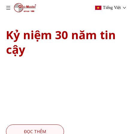
Tiếng Việt
Kỷ niệm 30 năm tin
cậy
Năm nay, chúng tôi đánh dấu một cột mốc
quan trọng: 30 năm tiến bộ trong việc trao
quyền.
Chúng tôi xin gửi lời cảm ơn tới mạng lưới
các đại lý, nhà phân phối và khách hàng được ủy
quyền trên toàn thế giới đã hợp tác với chúng tôi.
Những thách thức của bạn đã truyền cảm hứng cho
sự phát triển của chúng tôi.
ĐỌC THÊM