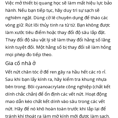
Việc mở thiết bị quang học sẽ làm mất hiệu lực bảo
hành. Nếu bạn tiếp tục, hãy duy trì sự sạch sẽ
nghiêm ngặt. Dùng cờ lê chuyên dụng để tháo các
vòng giữ. Rút lõi thủy tinh ra từ từ. Bạn không được
làm xước tiêu điểm hoặc thay đổi độ sâu lắp đặt.
Thay đổi độ sâu vật lý sẽ làm thay đổi hằng số lăng
kính tuyệt đối. Một hằng số bị thay đổi sẽ làm hỏng
mọi phép đo tiếp theo.
Gia cố nhà ở
Vết nứt chân tóc ở đế ren gây ra hầu hết các rò rỉ.
Sau khi bạn lấy kính ra, hãy kiểm tra khung nhựa
bên trong. Bôi cyanoacrylate công nghiệp (chất kết
dính chắc chắn) để ổn định các vết nứt. Hoạt động
mao dẫn kéo chất kết dính vào sâu trong các vết
nứt. Hãy để nó khô hoàn toàn trước khi lắp lại để
tránh khí thoát ra làm mờ kính mới được làm sạch.