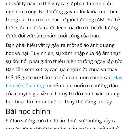
đổi vật lý này có thể gây ra sự phân tán tín hiệu
nghiêm trọng. Nó thường gây ra lỗi khóa mục tiêu
trong các trạm toàn đạc cơ giới tự động (AMTS). Tệ
hơn nữa, nó đưa ra độ lệch tọa độ có thể đo lường
được đối với sản phẩm cuối cùng của bạn.
Bạn phải hiểu vật lý gây ra một số ảo ảnh quang
học vô hại. Tuy nhiên, sự xâm nhập của độ ẩm thực
sự đòi hỏi phải giảm thiểu hiện trường ngay lập tức.
Bạn cần xem xét kỹ các lựa chọn sửa chữa và thay
thế để giữ cho khảo sát của bạn luôn chính xác.
Hãy
liên hệ với chúng tôi
nếu bạn muốn có hướng dẫn
của chuyên gia về cách duy trì độ chính xác quang
học hoặc tìm mua thiết bị thay thế đáng tin cậy.
Bài học chính
Sự tạo sương mù do độ ẩm thực sự thường xảy ra
do các vòng chữ O bị xuống cấp hoặc các vết nứt ở