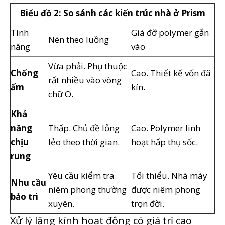
Biểu đồ 2: So sánh các kiến ​​trúc nhà ở Prism
Tính
Giá đỡ polymer gắn
Nén theo luồng
năng
vào
Vừa phải. Phụ thuộc
Chống
Cao. Thiết kế vốn đã
rất nhiều vào vòng
ẩm
kín.
chữ O.
Khả
năng
Thấp. Chủ đề lỏng
Cao. Polymer linh
chịu
lẻo theo thời gian.
hoạt hấp thụ sốc.
rung
Yêu cầu kiểm tra
Tối thiểu. Nhà máy
Nhu cầu
niêm phong thường
được niêm phong
bảo trì
xuyên.
trọn đời.
Xử lý lăng kính hoạt động có giá trị cao