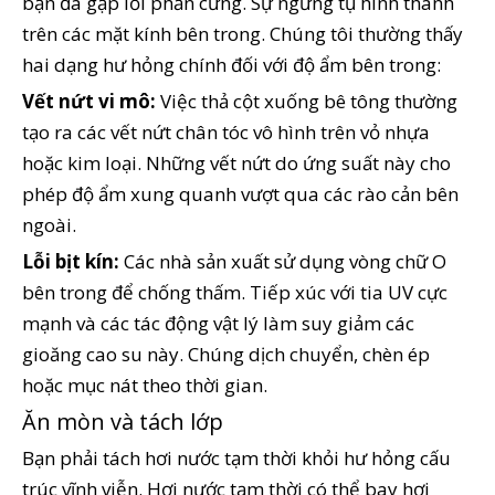
bạn đã gặp lỗi phần cứng. Sự ngưng tụ hình thành
trên các mặt kính bên trong. Chúng tôi thường thấy
hai dạng hư hỏng chính đối với độ ẩm bên trong:
Vết nứt vi mô:
Việc thả cột xuống bê tông thường
tạo ra các vết nứt chân tóc vô hình trên vỏ nhựa
hoặc kim loại. Những vết nứt do ứng suất này cho
phép độ ẩm xung quanh vượt qua các rào cản bên
ngoài.
Lỗi bịt kín:
Các nhà sản xuất sử dụng vòng chữ O
bên trong để chống thấm. Tiếp xúc với tia UV cực
mạnh và các tác động vật lý làm suy giảm các
gioăng cao su này. Chúng dịch chuyển, chèn ép
hoặc mục nát theo thời gian.
Ăn mòn và tách lớp
Bạn phải tách hơi nước tạm thời khỏi hư hỏng cấu
trúc vĩnh viễn. Hơi nước tạm thời có thể bay hơi