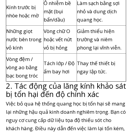
Ô nhiễm bề
Làm sạch bằng sợi
Kính trước bị
mặt (bụi
nhỏ và dung dịch
nhòe hoặc mờ
bẩn/dầu)
quang học.
Những giọt
Vòng chữ O
Giảm thiểu hiện
nước bên trong
hoặc vết nứt
trường và niêm
vỏ kính
vỏ bị hỏng
phong lại vĩnh viễn.
Vòng đệm /
Tách lớp / Độ
Thay thế thiết bị
vòng ao bằng
ẩm bay hơi
ngay lập tức.
bạc bong tróc
2. Tác động của lăng kính khảo sát
bị tổn hại đến độ chính xác
Việc bỏ qua hệ thống quang học bị tổn hại sẽ mang
lại những hậu quả kinh doanh nghiêm trọng. Bạn có
nguy cơ cung cấp dữ liệu tọa độ thiếu sót cho
khách hàng. Điều này dẫn đến việc làm lại tốn kém,