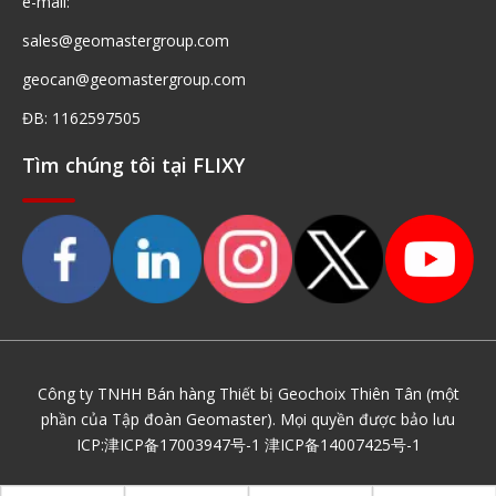
e-mail:
sales@geomastergroup.com
geocan@geomastergroup.com
ĐB: 1162597505
Tìm chúng tôi tại FLIXY
Công ty TNHH Bán hàng Thiết bị Geochoix Thiên Tân (một
phần của Tập đoàn Geomaster). Mọi quyền được bảo lưu
ICP:
津ICP备17003947号-1
津ICP备14007425号-1