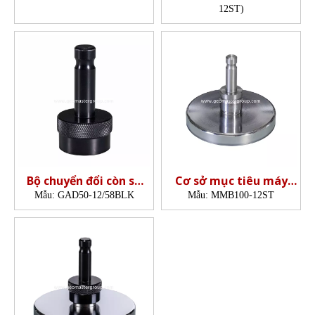
12ST)
Bộ chuyển đổi còn sơ
Cơ sở mục tiêu máy
khai
quét
Mẫu:
GAD50-12/58BLK
Mẫu:
MMB100-12ST