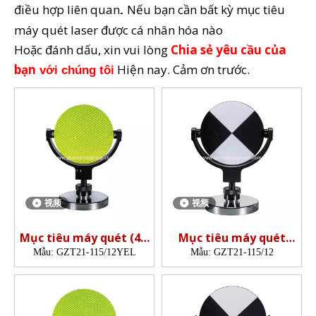
điều hợp liên quan
Nếu bạn cần bất kỳ mục tiêu
.
máy quét laser được cá nhân hóa nào
Hoặc đánh dấu, xin vui lòng
Chia sẻ yêu cầu của
bạn
Hiện nay. Cảm ơn trước.
với chúng tôi
视频
视频
Mục tiêu máy quét (4.5
Mục tiêu máy quét
')
(115mm)
Mẫu:
GZT21-115/12YEL
Mẫu:
GZT21-115/12