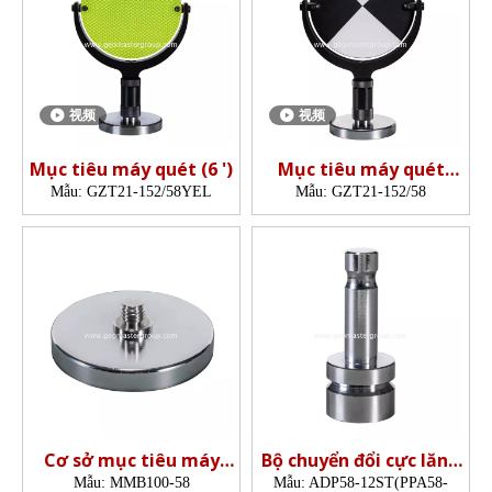
视频
视频
Mục tiêu máy quét (6 ')
Mục tiêu máy quét
(152mm)
Mẫu:
GZT21-152/58YEL
Mẫu:
GZT21-152/58
Cơ sở mục tiêu máy
Bộ chuyển đổi cực lăng
quét
kính
Mẫu:
MMB100-58
Mẫu:
ADP58-12ST(PPA58-