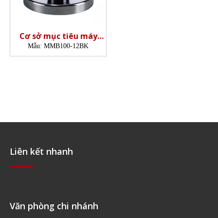
Cơ sở mục tiêu máy
quét
Mẫu:
MMB100-12BK
Liên kết nhanh
Điều hướng nhanh
Văn phòng chi nhánh