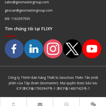
sales@geomastergroup.com
geocan@geomastergroup.com
ĐB: 1162597505
Tìm chúng tôi tại FLIXY
Công ty TNHH Bán hàng Thiết bị Geochoix Thiên Tân (một
phần của Tập đoàn Geomaster). Mọi quyền được bảo lưu
ICP:
津ICP备17003947号-1
津ICP备14007425号-1