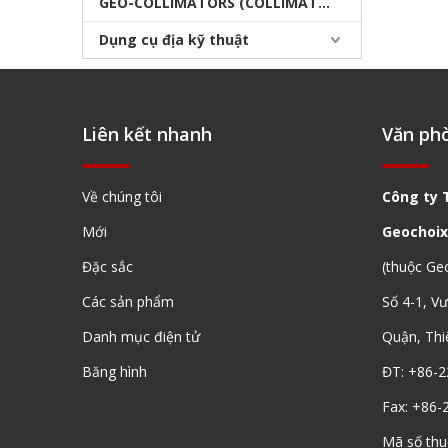
GEO-COLLIMATORS (COLLIMATORS khảo sát)
Dụng cụ địa kỹ thuật
Liên kết nhanh
Văn ph
Về chúng tôi
Công ty 
Mới
Geochoix
Đặc sắc
(thuộc Ge
Các sản phẩm
Số 4-1, V
Danh mục điện tử
Quận, Thi
Băng hình
ĐT: +86-2
Fax: +86-
Mã số th