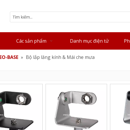
Các sản phẩm
Danh mục điện tử
Ph
EO-BASE
»
Bộ lắp lăng kính & Mái che mưa