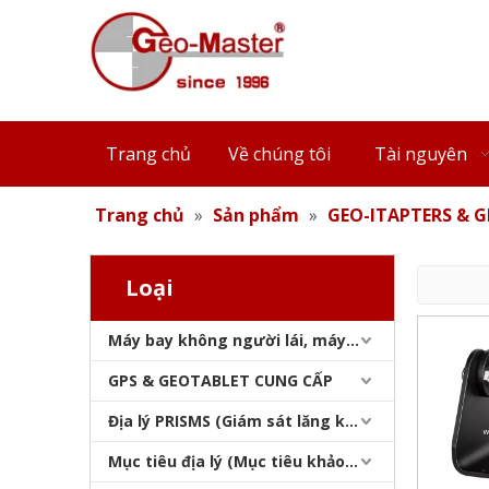
Trang chủ
Về chúng tôi
Tài nguyên
Trang chủ
»
Sản phẩm
»
GEO-ITAPTERS & G
Loại
Máy bay không người lái, máy quét laser, máy theo dõi laser & slam
GPS & GEOTABLET CUNG CẤP
Địa lý PRISMS (Giám sát lăng kính)
Mục tiêu địa lý (Mục tiêu khảo sát)