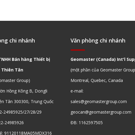
òng chi nhánh
Văn phòng chi nhánh
TNHH Bán hàng Thiết bị
Geomaster (Canada) Int'l Supp
 Thiên Tân
(một phần của Geomaster Group
omaster Group)
Montreal, Quebec, Canada
ườn Hồng Kông B, Dongli
e-mail:
ên Tân 300300, Trung Quốc
sales@geomastergroup.com
2-24985925/27/28/29
geocan@geomastergroup.com
22-24985926
ĐB: 1162597505
uế: 91120118MA05MDX316