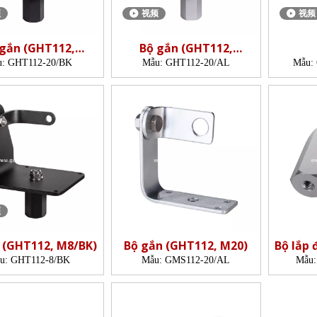
频
视频
视频
 gắn (GHT112,
Bộ gắn (GHT112,
M20/BK)
M20/AL)
(GHT
:
GHT112-20/BK
Mẫu:
GHT112-20/AL
Mẫu:
频
 (GHT112, M8/BK)
Bộ gắn (GHT112, M20)
Bộ lắp 
u:
GHT112-8/BK
Mẫu:
GMS112-20/AL
Mẫu: