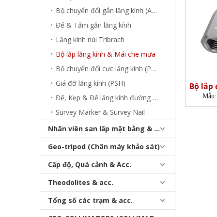
Bộ chuyển đổi gắn lăng kính (ADP/GAD/GDZ)
Đế & Tấm gắn lăng kính
Lăng kính núi Tribrach
Bộ lắp lăng kính & Mái che mưa
Bộ chuyển đổi cực lăng kính (PPA)
Giá đỡ lăng kính (PSH)
Bộ lắp 
Mẫu:
Đế, Kẹp & Đế lăng kính đường sắt (Khảo sát đường sắt)
Survey Marker & Survey Nail
Nhân viên san lấp mặt bằng & Bipod
Geo-tripod (Chân máy khảo sát)
Cấp độ, Quá cảnh & Acc.
Theodolites & acc.
Tổng số các trạm & acc.