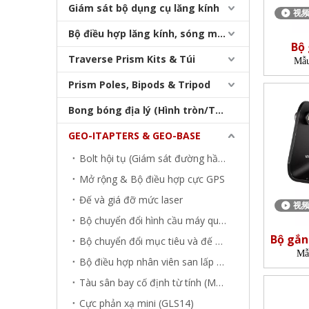
Giám sát bộ dụng cụ lăng kính
视
Bộ điều hợp lăng kính, sóng mang & bộ nhớ
Bộ
Traverse Prism Kits & Túi
Mẫu
Prism Poles, Bipods & Tripod
Bong bóng địa lý (Hình tròn/Tấm/Thanh)
GEO-ITAPTERS & GEO-BASE
Bolt hội tụ (Giám sát đường hầm)
Mở rộng & Bộ điều hợp cực GPS
Đế và giá đỡ mức laser
视
Bộ chuyển đổi hình cầu máy quét laser (GAD)
Bộ gắn
Bộ chuyển đổi mục tiêu và đế máy quét laser
Mẫ
Bộ điều hợp nhân viên san lấp mặt bằng (SFA)
Tàu sân bay cố định từ tính (MFC)
Cực phản xạ mini (GLS14)