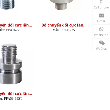
Cell phone
E-mail
yển đổi cực lăng
Bộ chuyển đổi cực lăng
nh (M16-5/8')
kính (M16-M25)
ẫu:
PPA16-58
Mẫu:
PPA16-25
WhatsApp
WeChat
yển đổi cực lăng
kính
u:
PPA58-58ST