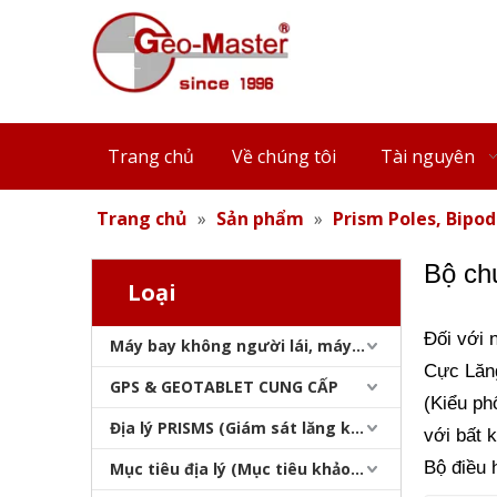
Trang chủ
Về chúng tôi
Tài nguyên
Trang chủ
»
Sản phẩm
»
Prism Poles, Bipod
Bộ ch
Loại
Đối với 
Máy bay không người lái, máy quét laser, máy theo dõi laser & slam
Cực Lăng
GPS & GEOTABLET CUNG CẤP
(Kiểu ph
Địa lý PRISMS (Giám sát lăng kính)
với bất 
Bộ điều 
Mục tiêu địa lý (Mục tiêu khảo sát)