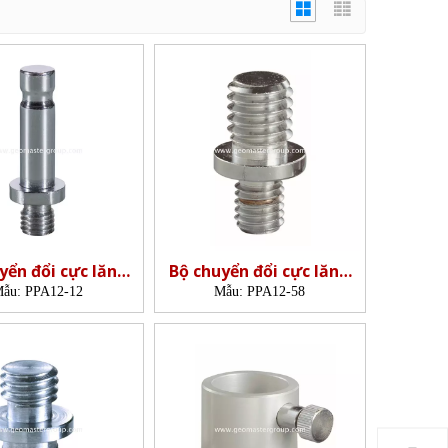
yển đổi cực lăng
Bộ chuyển đổi cực lăng
nh (M12-M12)
kính (M12-5/8')
ẫu:
PPA12-12
Mẫu:
PPA12-58