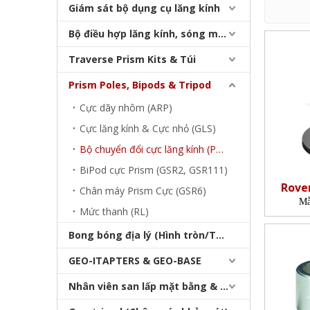
Giám sát bộ dụng cụ lăng kính
Bộ điều hợp lăng kính, sóng mang & bộ nhớ
Traverse Prism Kits & Túi
Prism Poles, Bipods & Tripod
Cực dãy nhôm (ARP)
Cực lăng kính & Cực nhỏ (GLS)
Bộ chuyển đổi cực lăng kính (PPA)
BiPod cực Prism (GSR2, GSR111)
Rove
Chân máy Prism Cực (GSR6)
Mẫ
Mức thanh (RL)
Bong bóng địa lý (Hình tròn/Tấm/Thanh)
GEO-ITAPTERS & GEO-BASE
Nhân viên san lấp mặt bằng & Bipod