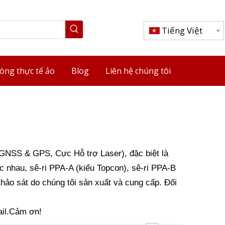
Tiếng Việt
òng thực tế ảo
Blog
Liên hệ chúng tôi
 GNSS & GPS, Cực Hỗ trợ Laser), đặc biệt là
 nhau, sê-ri PPA-A (kiểu Topcon), sê-ri PPA-B
Khảo sát do chúng tôi sản xuất và cung cấp. Đối
il.Cảm ơn!