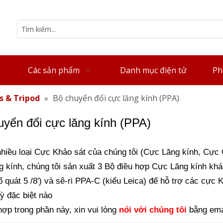
Các sản phẩm
Danh mục điện tử
Ph
s & Tripod
»
Bộ chuyển đổi cực lăng kính (PPA)
uyển đổi cực lăng kính (PPA)
nhiều loại Cực Khảo sát của chúng tôi (Cực Lăng kính, Cực
 kính, chúng tôi sản xuất 3 Bộ điều hợp Cực Lăng kính khác
ổ quát 5 /8') và sê-ri PPA-C (kiểu Leica) để hỗ trợ các cực 
kỳ đặc biệt nào
hợp trong phần này, xin vui lòng
nói với chúng tôi
bằng ema