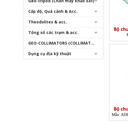
Geo-tripod (Chân máy khảo sát)
Cấp độ, Quá cảnh & Acc.
Theodolites & acc.
Bộ chu
Tổng số các trạm & acc.
kí
GEO-COLLIMATORS (COLLIMATORS khảo sát)
Dụng cụ địa kỹ thuật
Bộ chu
Mẫu:
ADP