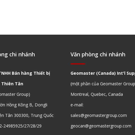
òng chi nhánh
Văn phòng chi nhánh
TNHH Bán hàng Thiết bị
Geomaster (Canada) Int'l Supp
 Thiên Tân
(một phần của Geomaster Group
omaster Group)
Montreal, Quebec, Canada
ườn Hồng Kông B, Dongli
e-mail:
ên Tân 300300, Trung Quốc
sales@geomastergroup.com
2-24985925/27/28/29
geocan@geomastergroup.com