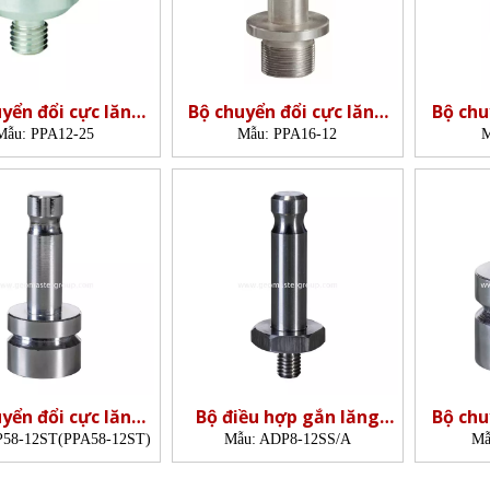
yển đổi cực lăng
Bộ chuyển đổi cực lăng
Bộ chu
nh (M12-M25)
kính (M16-M12)
kí
Mẫu:
PPA12-25
Mẫu:
PPA16-12
M
yển đổi cực lăng
Bộ điều hợp gắn lăng
Bộ chu
kính
kính
58-12ST(PPA58-12ST)
Mẫu:
ADP8-12SS/A
Mẫ