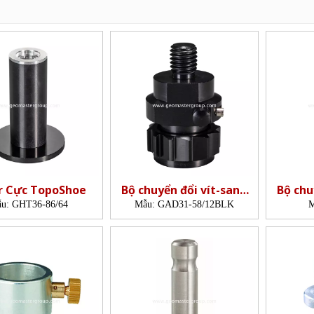
r Cực TopoShoe
Bộ chuyển đổi vít-sang
Bộ chu
stub
kí
u:
GHT36-86/64
Mẫu:
GAD31-58/12BLK
M