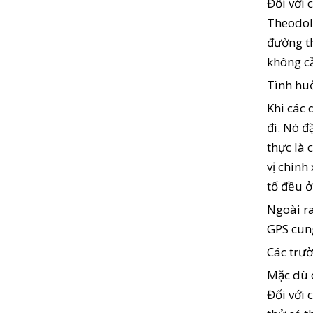
Đối với 
Theodoli
đường t
không cầ
Tình huố
Khi các 
đi. Nó đ
thực là 
vị chính
tố đều ở 
Ngoài ra
GPS cung
Các trườ
Mặc dù c
Đối với 