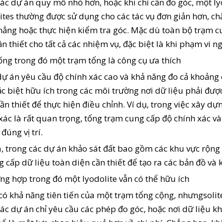
các dự án quy mô nhỏ hơn, hoặc khi chỉ cần đo góc, một lyo
tes thường được sử dụng cho các tác vụ đơn giản hơn, chẳ
hẳng hoặc thực hiện kiểm tra góc. Mặc dù toàn bộ trạm c
n thiết cho tất cả các nhiệm vụ, đặc biệt là khi phạm vi n
ng trong đó một trạm tổng là công cụ ưa thích
dự án yêu cầu độ chính xác cao và khả năng đo cả khoảng 
ặc biệt hữu ích trong các môi trường nơi dữ liệu phải đượ
cần thiết để thực hiện điều chỉnh. Ví dụ, trong việc xây 
 xác là rất quan trọng, tổng trạm cung cấp độ chính xác 
đúng vị trí.
, trong các dự án khảo sát đất bao gồm các khu vực rộng 
 cấp dữ liệu toàn diện cần thiết để tạo ra các bản đồ và k
ng hợp trong đó một lyodolite vẫn có thể hữu ích
ó khả năng tiên tiến của một trạm tổng cộng, nhưngsolite v
các dự án chỉ yêu cầu các phép đo góc, hoặc nơi dữ liệu k