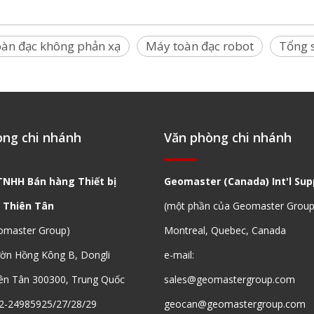
àn đạc không phản xạ
Máy toàn đạc robot
Tổng 
òng chi nhánh
Văn phòng chi nhánh
TNHH Bán hàng Thiết bị
Geomaster (Canada) Int'l Supp
 Thiên Tân
(một phần của Geomaster Group
omaster Group)
Montreal, Quebec, Canada
ườn Hồng Kông B, Dongli
e-mail:
ên Tân 300300, Trung Quốc
sales@geomastergroup.com
2-24985925/27/28/29
geocan@geomastergroup.com