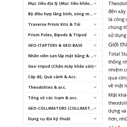
Theodoli
Mục tiêu địa lý (Mục tiêu khảo sát)
đến xây 
Bộ điều hợp lăng kính, sóng mang & bộ nhớ
là công 
Traverse Prism Kits & Túi
chúng tô
sử dụng 
Prism Poles, Bipods & Tripod
Giới th
GEO-ITAPTERS & GEO-BASE
Total St
Nhân viên san lấp mặt bằng & Bipod
thống nh
Geo-tripod (Chân máy khảo sát)
nhiệm c
Cấp độ, Quá cảnh & Acc.
qua công
về mặt l
Theodolites & acc.
Mặt khác
Tổng số các trạm & acc.
theodoli
GEO-COLLIMATORS (COLLIMATORS khảo sát)
dựng và 
hơn, nhữ
Dụng cụ địa kỹ thuật