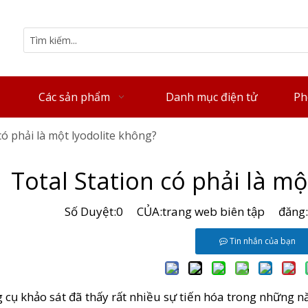
Các sản phẩm
Danh mục điện tử
Ph
có phải là một lyodolite không?
Total Station có phải là mộ
Số Duyệt:
0
CỦA:trang web biên tập đăng
Tin nhắn của bạn
 cụ khảo sát đã thấy rất nhiều sự tiến hóa trong những n