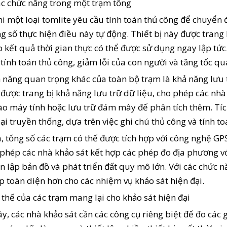
c chức năng trong một trạm tổng
i một loại tomlite yêu cầu tính toán thủ công để chuyển 
g số thực hiện điều này tự động. Thiết bị này được trang 
 kết quả thời gian thực có thể được sử dụng ngay lập tức.
tính toán thủ công, giảm lỗi của con người và tăng tốc quá
 năng quan trọng khác của toàn bộ trạm là khả năng lưu t
 được trang bị khả năng lưu trữ dữ liệu, cho phép các nh
o máy tính hoặc lưu trữ đám mây để phân tích thêm. Tích
oại truyền thống, dựa trên việc ghi chú thủ công và tính t
, tổng số các trạm có thể được tích hợp với công nghệ GP
phép các nhà khảo sát kết hợp các phép đo địa phương với
n lập bản đồ và phát triển đất quy mô lớn. Với các chức 
p toàn diện hơn cho các nhiệm vụ khảo sát hiện đại.
 thế của các trạm mang lại cho khảo sát hiện đại
y, các nhà khảo sát cần các công cụ riêng biệt để đo các 