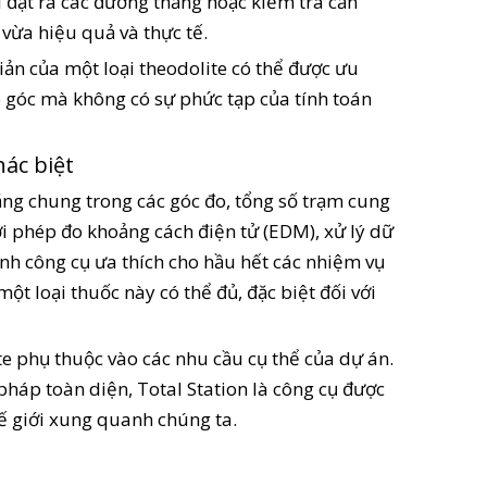
i đặt ra các đường thẳng hoặc kiểm tra căn
vừa hiệu quả và thực tế.
iản của một loại theodolite có thể được ưu
đo góc mà không có sự phức tạp của tính toán
hác biệt
năng chung trong các góc đo, tổng số trạm cung
ới phép đo khoảng cách điện tử (EDM), xử lý dữ
hành công cụ ưa thích cho hầu hết các nhiệm vụ
ột loại thuốc này có thể đủ, đặc biệt đối với
te phụ thuộc vào các nhu cầu cụ thể của dự án.
pháp toàn diện, Total Station là công cụ được
ế giới xung quanh chúng ta.