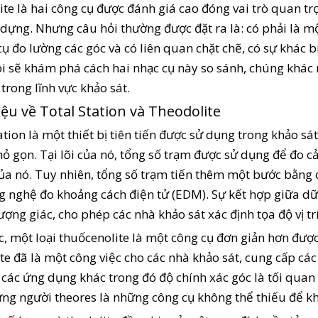
te là hai công cụ được đánh giá cao đóng vai trò quan tr
dựng. Nhưng câu hỏi thường được đặt ra là: có phải là m
cụ đo lường các góc và có liên quan chặt chẽ, có sự khác b
i sẽ khám phá cách hai nhạc cụ này so sánh, chúng khác
trong lĩnh vực khảo sát.
iệu về Total Station và Theodolite
ation là một thiết bị tiên tiến được sử dụng trong khảo s
ỏ gọn. Tại lõi của nó, tổng số trạm được sử dụng để đo c
ủa nó. Tuy nhiên, tổng số trạm tiến thêm một bước bằng 
 nghệ đo khoảng cách điện tử (EDM). Sự kết hợp giữa dữ 
ượng giác, cho phép các nhà khảo sát xác định tọa độ vị tr
, một loại thuốcenolite là một công cụ đơn giản hơn được t
te đã là một công việc cho các nhà khảo sát, cung cấp các
các ứng dụng khác trong đó độ chính xác góc là tối quan 
ng người theores là những công cụ không thể thiếu để khả