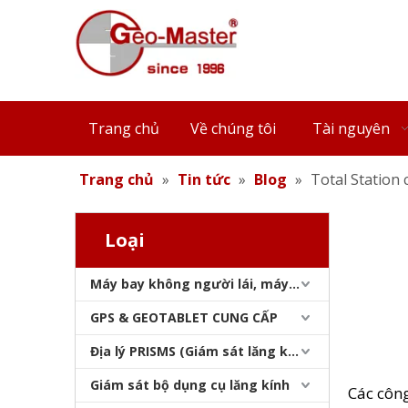
Trang chủ
Về chúng tôi
Tài nguyên
Trang chủ
»
Tin tức
»
Blog
»
Total Station 
Loại
Máy bay không người lái, máy quét laser, máy theo dõi laser & slam
GPS & GEOTABLET CUNG CẤP
Địa lý PRISMS (Giám sát lăng kính)
Giám sát bộ dụng cụ lăng kính
Các công