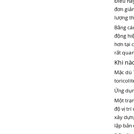
Điều này
đơn giả
lượng th
Bằng các
động hiệ
hơn tại 
rất quan
Khi nà
Mặc dù T
toricoli
Ứng dụn
Một trạm
độ vị tr
xây dựng
lập bản 