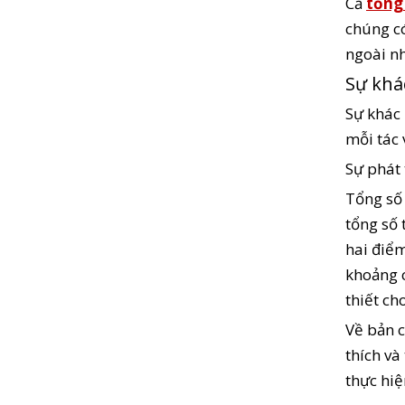
Cả
tổng
chúng có
ngoài nh
Sự khá
Sự khác 
mỗi tác 
Sự phát 
Tổng số 
tổng số 
hai điểm
khoảng c
thiết ch
Về bản c
thích và
thực hiệ