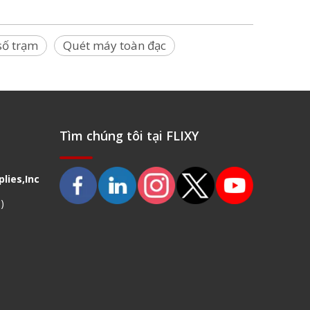
số trạm
Quét máy toàn đạc
Tìm chúng tôi tại FLIXY
lies,Inc
)