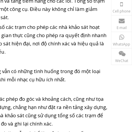
an và tăng tiềm năng cho các lỗi. Tổng số trạm
một công cụ. Điều này không chỉ làm giảm
Cell phone
sát.
 số các trạm cho phép các nhà khảo sát hoạt
E-mail
i gian thực cũng cho phép ra quyết định nhanh
o sát hiện đại, nơi độ chính xác và hiệu quả là
WhatsApp
ếu.
WeChat
 vẫn có những tình huống trong đó một loại
khi mỗi nhạc cụ hữu ích nhất.
ác phép đo góc và khoảng cách, cũng như tọa
y dựng, chẳng hạn như đặt ra nền tảng xây dựng,
à khảo sát cũng sử dụng tổng số các trạm để
đo và ghi lại chính xác.