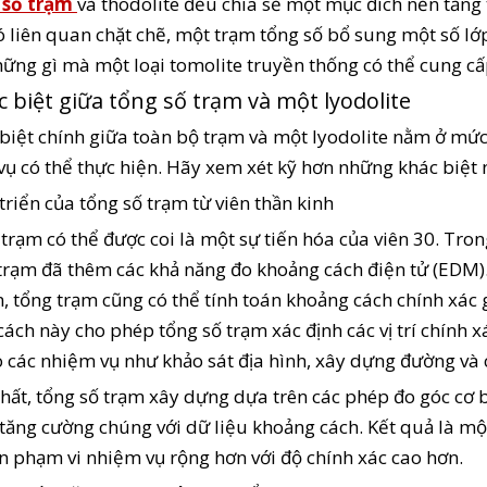
 số trạm
và thodolite đều chia sẻ một mục đích nền tảng 
 liên quan chặt chẽ, một trạm tổng số bổ sung một số l
ững gì mà một loại tomolite truyền thống có thể cung cấ
c biệt giữa tổng số trạm và một lyodolite
biệt chính giữa toàn bộ trạm và một lyodolite nằm ở mức
vụ có thể thực hiện. Hãy xem xét kỹ hơn những khác biệt 
triển của tổng số trạm từ viên thần kinh
trạm có thể được coi là một sự tiến hóa của viên 30. Trong
trạm đã thêm các khả năng đo khoảng cách điện tử (EDM).
, tổng trạm cũng có thể tính toán khoảng cách chính xác
ách này cho phép tổng số trạm xác định các vị trí chính x
o các nhiệm vụ như khảo sát địa hình, xây dựng đường và
hất, tổng số trạm xây dựng dựa trên các phép đo góc cơ 
 tăng cường chúng với dữ liệu khoảng cách. Kết quả là mộ
n phạm vi nhiệm vụ rộng hơn với độ chính xác cao hơn.