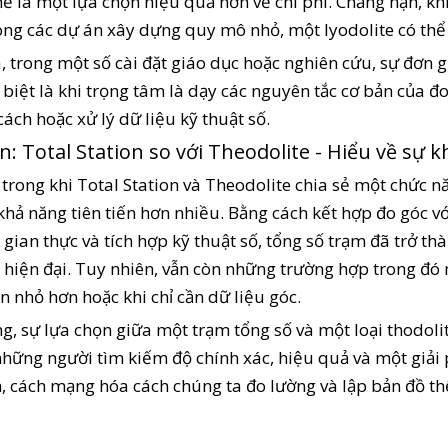
hể là một lựa chọn hiệu quả hơn về chi phí. Chẳng hạn, kh
ong các dự án xây dựng quy mô nhỏ, một lyodolite có thể 
 trong một số cài đặt giáo dục hoặc nghiên cứu, sự đơn g
c biệt là khi trọng tâm là dạy các nguyên tắc cơ bản của 
ách hoặc xử lý dữ liệu kỹ thuật số.
n: Total Station so với Theodolite - Hiểu về sự k
 trong khi Total Station và Theodolite chia sẻ một chức 
khả năng tiên tiến hơn nhiều. Bằng cách kết hợp đo góc v
i gian thực và tích hợp kỹ thuật số, tổng số trạm đã trở t
 hiện đại. Tuy nhiên, vẫn còn những trường hợp trong đó m
n nhỏ hơn hoặc khi chỉ cần dữ liệu góc.
g, sự lựa chọn giữa một trạm tổng số và một loại thodoli
những người tìm kiếm độ chính xác, hiệu quả và một giải 
, cách mạng hóa cách chúng ta đo lường và lập bản đồ th