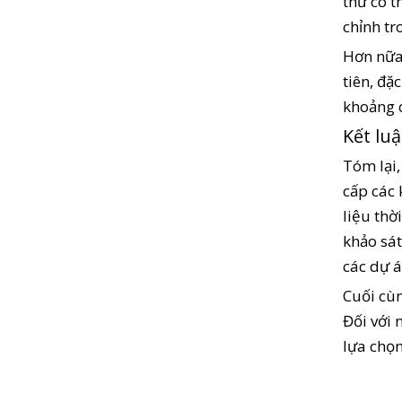
thử có t
chỉnh tr
Hơn nữa,
tiên, đặ
khoảng c
Kết luậ
Tóm lại,
cấp các 
liệu thờ
khảo sát
các dự á
Cuối cùn
Đối với 
lựa chọn