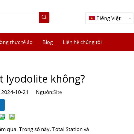
Tiếng Việt
òng thực tế ảo
Blog
Liên hệ chúng tôi
t lyodolite không?
: 2024-10-21 Nguồn:
Site
ăm qua. Trong số này, Total Station và