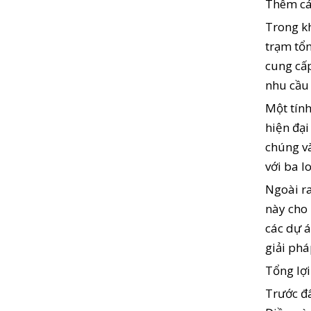
Thêm cá
Trong kh
trạm tổn
cung cấp
nhu cầu 
Một tính
hiện đại
chúng và
với ba l
Ngoài ra
này cho 
các dự á
giải phá
Tổng lợi
Trước đâ