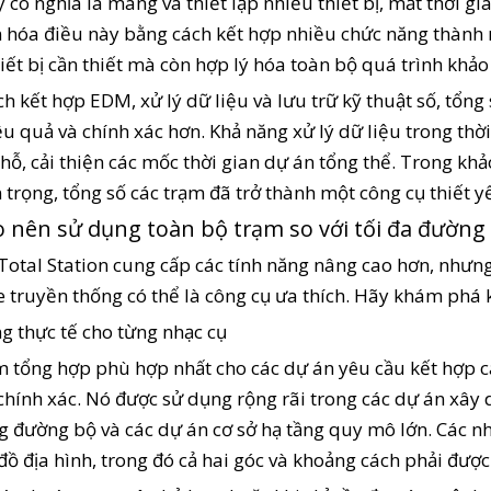
 có nghĩa là mang và thiết lập nhiều thiết bị, mất thời gi
n hóa điều này bằng cách kết hợp nhiều chức năng thành 
iết bị cần thiết mà còn hợp lý hóa toàn bộ quá trình khảo 
h kết hợp EDM, xử lý dữ liệu và lưu trữ kỹ thuật số, tổng
u quả và chính xác hơn. Khả năng xử lý dữ liệu trong thờ
chỗ, cải thiện các mốc thời gian dự án tổng thể. Trong khả
 trọng, tổng số các trạm đã trở thành một công cụ thiết y
o nên sử dụng toàn bộ trạm so với tối đa đường
otal Station cung cấp các tính năng nâng cao hơn, nhưng
te truyền thống có thể là công cụ ưa thích. Hãy khám phá 
g thực tế cho từng nhạc cụ
 tổng hợp phù hợp nhất cho các dự án yêu cầu kết hợp c
í chính xác. Nó được sử dụng rộng rãi trong các dự án xâ
 đường bộ và các dự án cơ sở hạ tầng quy mô lớn. Các nh
đồ địa hình, trong đó cả hai góc và khoảng cách phải được 