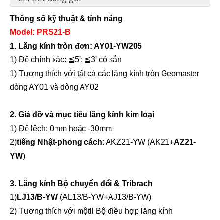
Thông số kỹ thuật & tính năng
Model: PRS21-B
1. Lăng kính tròn đơn: AY01-YW205
1) Độ chính xác:
≦5
';
≦3
' có sẵn
1) Tương thích với tất cả các lăng kính tròn Geomaster
dòng AY01 và dòng AY02
Bộ lăng kính ngang
Bộ lăng kính ngang
2. Giá đỡ và mục tiêu lăng kính kim loại
1) Độ lệch: 0mm hoặc -30mm
2)
tiếng Nhật
-phong cách
: AKZ21-YW (AK21+
AZ21-
YW
)
3. Lăng kính
Bộ chuyển đổi & Tribrach
1)
LJ13/B-YW
(AL13/B-YW+AJ13/B-YW)
2) Tương thích với một
ll Bộ điều hợp lăng kính