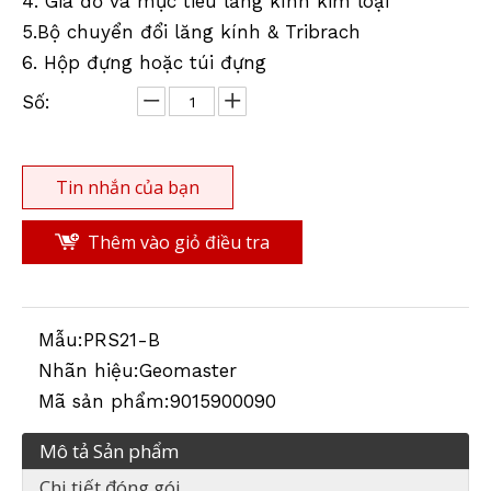
4. Giá đỡ và mục tiêu lăng kính kim loại
5.Bộ chuyển đổi lăng kính & Tribrach
6. Hộp đựng hoặc túi đựng
Bộ lăng kính ngang (BLK360,X12)
Bộ lăng kính ngang
Số:
Tin nhắn của bạn
Thêm vào giỏ điều tra
Mẫu:
PRS21-B
Nhãn hiệu:
Geomaster
Bộ lăng kính ngang
Bộ lăng kính ngang
Mã sản phẩm:
9015900090
Mô tả Sản phẩm
Chi tiết đóng gói