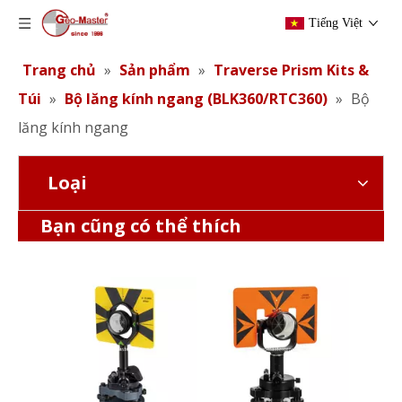
Tiếng Việt
Trang chủ
»
Sản phẩm
»
Traverse Prism Kits &
Túi
»
Bộ lăng kính ngang (BLK360/RTC360)
»
Bộ
lăng kính ngang
Loại
Bộ lăng kính ngang (BLK360,SX12)
Bộ lăng kính ngang (BLK360,X12)
Bạn cũng có thể thích