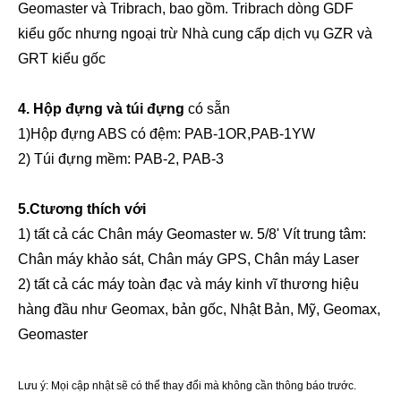
Geomaster và Tribrach, bao gồm. Tribrach dòng GDF
kiểu gốc nhưng ngoại trừ Nhà cung cấp dịch vụ GZR và
Bộ lăng kính ngang
Bộ lăng kính ngang
GRT kiểu gốc
4. Hộp đựng và túi đựng
có sẵn
1)Hộp đựng ABS có đệm: PAB-1OR,PAB-1YW
2) Túi đựng mềm: PAB-2, PAB-3
5
.C
tương thích với
1) tất cả các Chân máy Geomaster w. 5/8' Vít trung tâm:
Chân máy khảo sát, Chân máy GPS, Chân máy Laser
2) tất cả các máy toàn đạc và máy kinh vĩ thương hiệu
hàng đầu như Geomax, bản gốc, Nhật Bản, Mỹ, Geomax,
Bộ lăng kính ngang
Bộ lăng kính ngang (RTC360)
Geomaster
Lưu ý: Mọi cập nhật sẽ có thể thay đổi mà không cần thông báo trước.