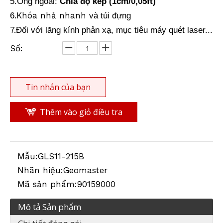
5.Ống ngoài:
Chia độ kép (1cm/0,05ft)
.Khóa nhả nhanh
6
và túi đựng
7.
Đối với lăng kính phản xạ, mục tiêu máy quét laser...
Số:
Tin nhắn của bạn
Thêm vào giỏ điều tra
Mẫu:
GLS11-215B
Nhãn hiệu:
Geomaster
Mã sản phẩm:
90159000
Mô tả Sản phẩm