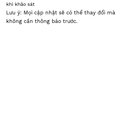
khi khảo sát
Lưu ý: Mọi cập nhật sẽ có thể thay đổi mà
không cần thông báo trước.
Dụng cụ khảo sát,Thiết bị khảo sát,Phụ kiện
khảo sát,Hệ thống bản đồ di động,Khảo sát bản
đồ di động,Khảo sát LiDAR,Hệ thống bản đồ
SLAM,Khảo sát từ xa,Không gian địa lý,Khảo sát
SLAM,Hệ thống địa chất,Thực tế
Chụp, Khảo sát SLAM, Lăng kính nhiều vết, Mục
tiêu nhiều vết, Cực khảo sát, Thanh khảo sát,
Cực phạm vi nhôm, Cực phạm vi, Cực lăng kính,
Cực nhỏ, Cực lăng kính nhỏ, Cực GLS, Lăng kính
Cực phản xạ, Cực phản xạ mini,
Cực phản xạ, Cực phản xạ kính thiên văn, Cực
kính thiên văn, Cực lăng kính ngang, Cực di
chuyển, Bộ chuyển đổi cực lăng kính, Bộ chuyển