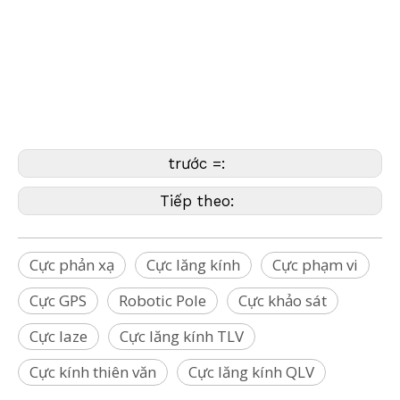
GLS115 (Bernsten, Brunson,
Bosch,Dewalt,CST/Berger,David White,Faro,
Geomax, GeoSLAM, Hilti,Johnson,Leica, Nikon,
Pentax, PLS,Riegl, Rothbucher, Specto, SECO,
Sokkia, Stabila,Stonex, Surphaser, Teledyne,
Topcon, Trimble, Z+F, Zeb, Zeiss, Geomaster)
trước =:
Tiếp theo:
Cực phản xạ
Cực lăng kính
Cực phạm vi
Cực GPS
Robotic Pole
Cực khảo sát
Cực laze
Cực lăng kính TLV
Cực kính thiên văn
Cực lăng kính QLV