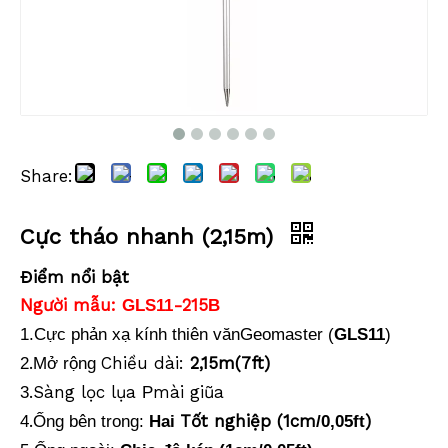
Share:
Cực tháo nhanh (2,15m)
Điểm nổi bật
Người mẫu:
-215
GLS11
B
1.Cực phản xạ kính thiên vănGeomaster (
GLS11
)
.
Chiều dài:
2,15m(7ft)
2
Mở rộng
.Sàng lọc lụa
mài giũa
3
P
.
Tốt nghiệp (1cm
)
4
Ống bên trong:
Hai
/0,05ft