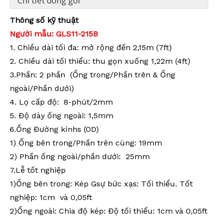
Chi tiết đóng gói
Thông số kỹ thuật
Người mẫu:
GLS11
-215
B
1. Chiều dài tối đa: mở rộng đến 2,15m (7ft)
2. Chiều dài tối thiểu: thu gọn xuống 1,22m (4ft)
3.Phần: 2 phần (Ống trong/Phần trên & Ống
ngoài/Phần dưới)
4. Lọ cấp độ: 8
-phút/2mm
5. Độ dày ống ngoài: 1,5mm
6.
Ống
Đường kính
s (OD)
1) Ống bên trong/Phần trên cùng: 19mm
2) Phần ống ngoài/phần dưới: 25mm
7
.
Lễ tốt nghiệp
1)
Ống bên trong: Kép
G
sự bức xạ
s
: Tối thiểu. Tốt
nghiệp:
1cm
và 0,05ft
2)
Ống ngoài: Chia độ kép: Độ tối thiểu: 1cm và 0,05ft