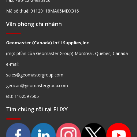
Fax: +86-22-24985926
Mã số thuế: 91120118MA05MDX316
Văn phòng chi nhánh
Geomaster (Canada) Int'l Supplies,Inc
(một phần của Geomaster Group) Montreal, Quebec, Canada
e-mail:
sales@geomastergroup.com
geocan@geomastergroup.com
ĐB: 1162597505
Tìm chúng tôi tại FLIXY