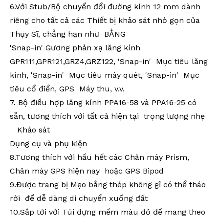
6.Với Stub/Bộ chuyển đổi đường kính 12 mm dành
riêng cho tất cả các Thiết bị khảo sát nhỏ gọn của
Thụy Sĩ, chẳng hạn như BẰNG
'Snap-in' Gương phản xạ lăng kính
GPR111,GPR121,GRZ4,GRZ122, 'Snap-in' Mục tiêu lăng
kính, 'Snap-in' Mục tiêu máy quét, 'Snap-in' Mục
tiêu cổ điển, GPS Máy thu, v.v.
7. Bộ điều hợp lăng kính PPA16-58 và PPA16-25 có
sẵn, tương thích với tất cả hiện tại trọng lượng nhẹ
Khảo sát
Dụng cụ và phụ kiện
8.
Tương thích với hầu hết các Chân máy Prism,
Chân máy GPS hiện nay hoặc GPS Bipod
9
.Được trang bị Mẹo bằng thép không gỉ có thể tháo
rời để dễ dàng di chuyển xuống đất
10.Sắp tới
với Túi đựng mềm màu đỏ để mang theo