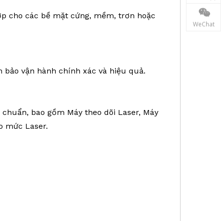
hợp cho các bề mặt cứng, mềm, trơn hoặc
WeChat
 bảo vận hành chính xác và hiệu quả.
êu chuẩn, bao gồm Máy theo dõi Laser, Máy
o mức Laser.
áy DRTK3. Cực DRTK2, Chân máy DRTK2.
Hệ thống bản đồ SLAM,
 LiDAR,
địa chất, Chụp thực tế,RTK, Chân máy