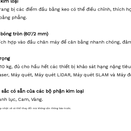
n
kim loại
rang bị các điểm đầu bằng keo có thể điều chỉnh, thích 
bằng phẳng.
bóng tròn (60'/2 mm)
ích hợp vào đầu chân máy để cân bằng nhanh chóng, đảm
trọng
 10 kg, đủ cho hầu hết các thiết bị khảo sát hạng nặng ti
aser, Máy quét, Máy quét LiDAR, Máy quét SLAM và Máy đ
u
sắc
có sẵn
của các bộ phận kim loại
anh lục, Cam, Vàng.
ập nhật sẽ có thể thay đổi mà không cần thông báo trước.
Cực RTK, Chân máy RTK, Cực DRTK3, Chân m
 sát,Thiết bị khảo sát,Phụ kiện khảo sát,Hệ thống lập bản đồ di động,Khảo sát bản đồ di động,Khảo sát
át từ xa, không gian địa lý,Khảo sát SLAM,Hệ thống 