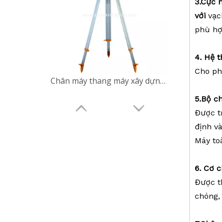
3
.
Cực 
với
vạc
phù hợp
4.
Hệ
t
Cho ph
Chân máy thang máy xây dựng (3,9m)
5.Bộ
ch
Được t
định v
Máy to
6. Cơ 
Được t
chóng,