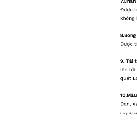
7
.
Châ
Chân máy thang máy GPS (2,1m)
Được t
không 
8
.
Bong 
Được t
9. Tải 
lên tới
quét L
Chân máy thang máy của nhà thầu (3,6m)
10
.
Mà
Đen, X
Lưu ý: Mọi c
Dụng cụ khảo
Khảo s