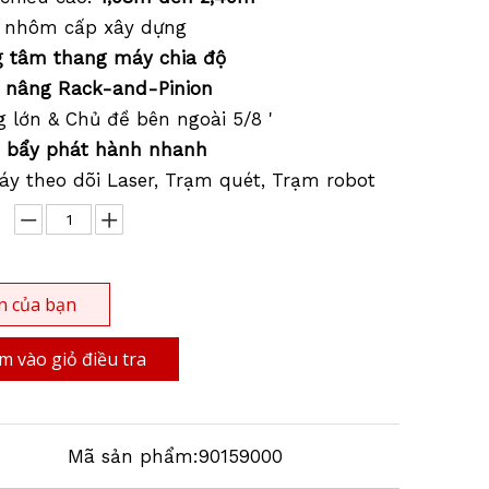
m nhôm cấp xây dựng
g tâm thang máy chia độ
 nâng Rack-and-Pinion
g lớn & Chủ đề bên ngoài 5/8 '
 bẩy phát hành nhanh
Máy theo dõi Laser, Trạm quét, Trạm robot
n của bạn
 vào giỏ điều tra
Mã sản phẩm:
90159000