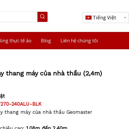
Tiếng Việt
òng thực tế ảo
Blog
Liên hệ chúng tôi
y thang máy của nhà thầu (2,4m)
ật
T270-240ALU-BLK
áy thang máy của nhà thầu Geomaster
 chiều cao:
1,08m đến 2,40m