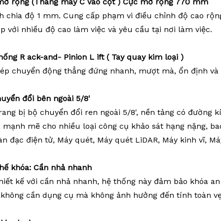
mở rộng
(Thang máy C vào cột
)
Cực
mở
rộng
770
mm
h chia độ 1 mm. Cung cấp phạm vi điều chỉnh độ cao rộn
 với nhiều độ cao làm việc và yêu cầu tại nơi làm việc.
hống
R
ack-and-
Pinion
L
ift
(
Tay quay kim loại
)
ép chuyển động thẳng đứng nhanh, mượt mà, ổn định và đ
uyển đổi bên ngoài 5/8'
rang bị bộ chuyển đổi ren ngoài 5/8', nền tảng có đường k
à mạnh mẽ cho nhiều loại công cụ khảo sát hạng nặng, ba
àn đạc điện tử, Máy quét, Máy quét LiDAR, Máy kinh vĩ, 
chế khóa: Cần nhả nhanh
hiết kế với cần nhả nhanh, hệ thống này đảm bảo khóa an
 không cần dụng cụ mà không ảnh hưởng đến tính toàn vẹ