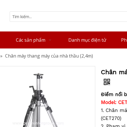
Các sản phẩm
Danh mục điện tử
Ph
»
Chân máy thang máy của nhà thầu (2,4m)
Chân má
Điểm nổi b
Model: CE
1. Chân m
(CET270)
2. Phạm vi