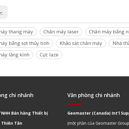
=:
máy thang máy
Chân máy laser
Chân máy bằng 
áy bằng sợi thủy tinh
Khảo sát chân máy
Nhà th
áy lăng kính
Cực laze
òng chi nhánh
Văn phòng chi nhánh
TNHH Bán hàng Thiết bị
Geomaster (Canada) Int'l Supp
 Thiên Tân
(một phần của Geomaster Group