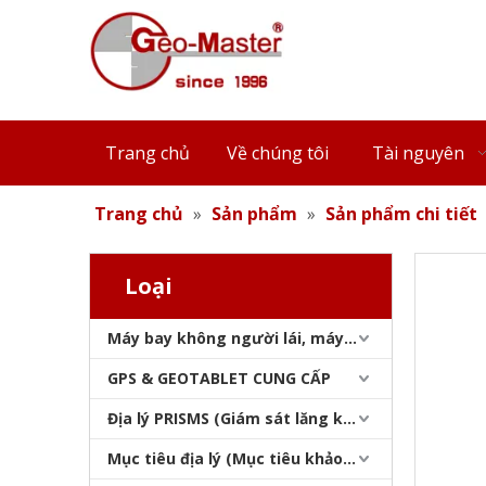
Chân máy thang máy xây dựng (3,9m)
Trang chủ
Về chúng tôi
Tài nguyên
Trang chủ
»
Sản phẩm
»
Sản phẩm chi tiết
Loại
Máy bay không người lái, máy quét laser, máy theo dõi laser & slam
Chân máy thang máy GPS (2,1m)
GPS & GEOTABLET CUNG CẤP
Địa lý PRISMS (Giám sát lăng kính)
Mục tiêu địa lý (Mục tiêu khảo sát)