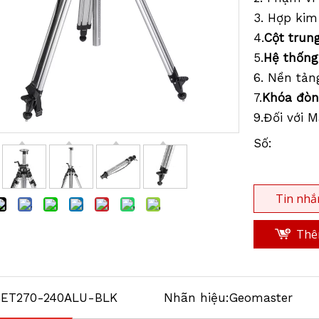
3. Hợp ki
4.
Cột trun
5.
Hệ thống
6. Nền tản
7.
Khóa đòn
9.Đối với 
Số:
Tin nhắ
Thêm
CET270-240ALU-BLK
Nhãn hiệu:
Geomaster