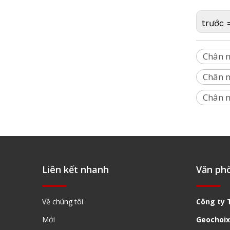
trước 
Chân 
Chân m
Chân m
Liên kết nhanh
Văn ph
Về chúng tôi
Công ty 
Mới
Geochoix