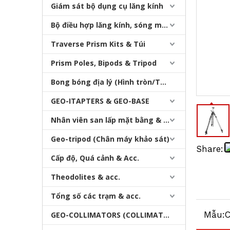
Giám sát bộ dụng cụ lăng kính
Bộ điều hợp lăng kính, sóng mang & bộ nhớ
Traverse Prism Kits & Túi
Prism Poles, Bipods & Tripod
Bong bóng địa lý (Hình tròn/Tấm/Thanh)
Chân máy thang máy của nhà thầu (3,6m)
GEO-ITAPTERS & GEO-BASE
Nhân viên san lấp mặt bằng & Bipod
Geo-tripod (Chân máy khảo sát)
Share:
Cấp độ, Quá cảnh & Acc.
Theodolites & acc.
Tổng số các trạm & acc.
Mẫu:
GEO-COLLIMATORS (COLLIMATORS khảo sát)