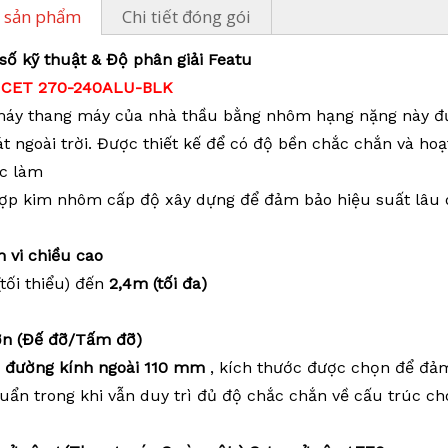
 sản phẩm
Chi tiết đóng gói
số kỹ thuật &
Độ phân giải Featu
: CET
270
-
240ALU-BLK
áy thang máy của nhà thầu bằng nhôm hạng nặng này đượ
t ngoài trời. Được thiết kế để có độ bền chắc chắn và hoạt
ợc làm
ợp kim nhôm cấp độ xây dựng để đảm bảo hiệu suất lâu dà
 vi chiều cao
tối thiểu) đến
2,4m (tối đa)
lớn (Đế đỡ/Tấm đỡ)
ó
đường kính ngoài 110 mm
, kích thước được chọn để đảm
huẩn trong khi vẫn duy trì đủ độ chắc chắn về cấu trúc ch