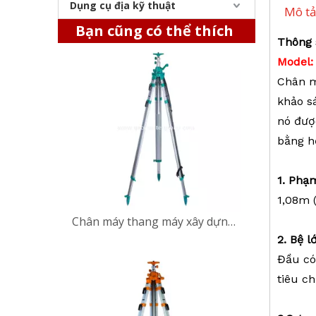
Dụng cụ địa kỹ thuật
Mô tả
Chân máy thang máy xây dựng (2,9m)
Bạn cũng có thể thích
Thông 
Model
Chân m
khảo sá
nó đư
bằng h
1.
Phạm
1,08m (
Chân máy thang máy xây dựng (3,9m)
2. Bệ 
Đầu c
tiêu c