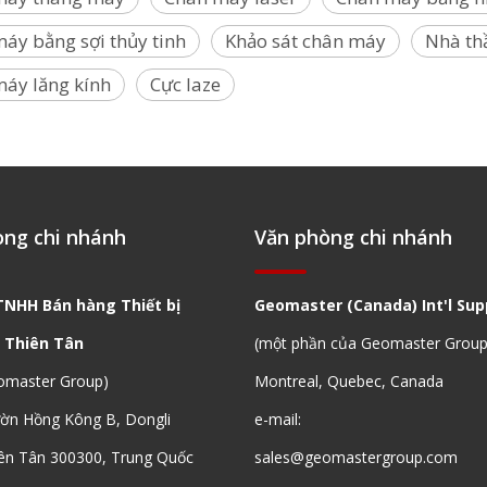
áy bằng sợi thủy tinh
Khảo sát chân máy
Nhà th
áy lăng kính
Cực laze
òng chi nhánh
Văn phòng chi nhánh
TNHH Bán hàng Thiết bị
Geomaster (Canada) Int'l Supp
 Thiên Tân
(một phần của Geomaster Group
omaster Group)
Montreal, Quebec, Canada
ườn Hồng Kông B, Dongli
e-mail:
ên Tân 300300, Trung Quốc
sales@geomastergroup.com