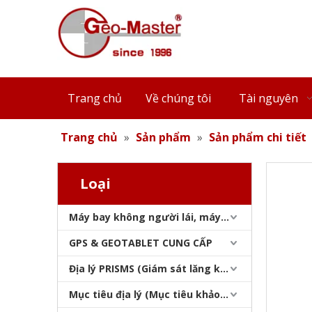
Chân máy thang máy xây dựng (3,9m)
Trang chủ
Về chúng tôi
Tài nguyên
Trang chủ
»
Sản phẩm
»
Sản phẩm chi tiết
Loại
Máy bay không người lái, máy quét laser, máy theo dõi laser & slam
Chân máy thang máy GPS (2,1m)
GPS & GEOTABLET CUNG CẤP
Địa lý PRISMS (Giám sát lăng kính)
Mục tiêu địa lý (Mục tiêu khảo sát)