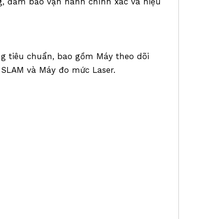
, đảm bảo vận hành chính xác và hiệu
ặng tiêu chuẩn, bao gồm Máy theo dõi
t SLAM và Máy đo mức Laser.
áy DRTK3. Cực DRTK2, Chân máy DRTK2.
Hệ thống lập bản đồ SLAM,Khảo sát
 LiDAR,
 máy khảo sát, Chân máy khảo sát, Chân
 nhôm, Chân máy bằng sợi thủy
động, Chân máy nâng, Thang máy Chân
isto, Chân máy ảnh, Chân máy ngang,