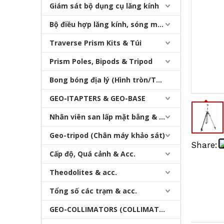
Giám sát bộ dụng cụ lăng kính
Bộ điều hợp lăng kính, sóng mang & bộ nhớ
Traverse Prism Kits & Túi
Prism Poles, Bipods & Tripod
Bong bóng địa lý (Hình tròn/Tấm/Thanh)
Chân máy thang máy của nhà thầu (3,6m)
GEO-ITAPTERS & GEO-BASE
Nhân viên san lấp mặt bằng & Bipod
Geo-tripod (Chân máy khảo sát)
Share:
Cấp độ, Quá cảnh & Acc.
Theodolites & acc.
Tổng số các trạm & acc.
GEO-COLLIMATORS (COLLIMATORS khảo sát)