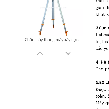
Đầu c
giao d
khắt k
3
.
Cực 
Hai c
Chân máy thang máy xây dựng (3,9m)
loạt c
các yê
4.
Hệ
Cho ph
5.Bộ
c
Được t
toàn, 
Máy qu