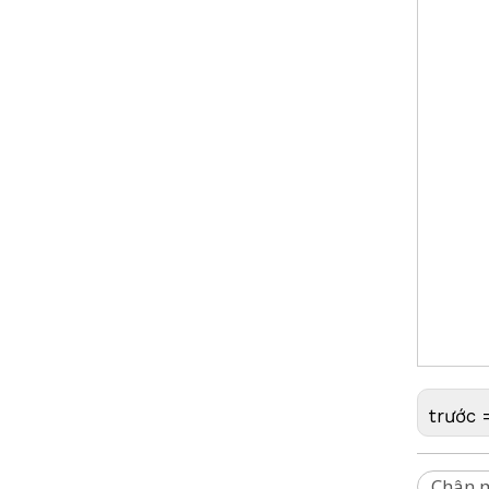
Chân m
laser,
thanh 
GLS13,
, GLS5
GST05
TLV,Cự
Chân 
máy,CT
Bosch,
Nikon,
Topcon
trước 
Chân 