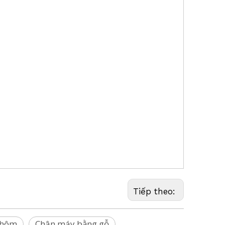
 bằng laser, Chân máy robot, Chân máy
d cực GPS, Bipod cực lăng kính, Bipod
 5218, Chân máy 5218, GLS11, GLS12,
4, GSR111, GSR115, GST05,
0,CTC290,CPT104,BLK360,GST29,GST40,Cực
range,
ựng Chân
n máy bóng bầu dục(Bernsten, Brunson,
, Hilti,Johnson,Leica,
tabila,Stonex, Surphaser, Teledyne,
Tiếp theo:
nhôm
Chân máy bằng gỗ