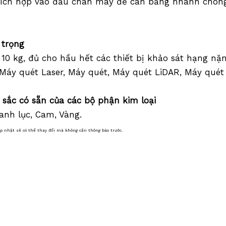
tích hợp vào đầu chân máy để cân bằng nhanh chóng
i trọng
i 10 kg, đủ cho hầu hết các thiết bị khảo sát hạng n
 Máy quét Laser, Máy quét, Máy quét LiDAR, Máy qué
u
sắc
có sẵn
của các bộ phận kim loại
anh lục, Cam, Vàng.
ập nhật sẽ có thể thay đổi mà không cần thông báo trước.
Cực RTK, Chân máy RTK, Cực DRTK3, Chân m
 sát,Thiết bị khảo sát,Phụ kiện khảo sát,Hệ thống lập bản đồ di động,Khảo sát bản đồ di động,Khảo sát
 không gian địa lý
sát SLAM,Hệ thống địa chất, Chụp thực tế,RTK, Chân
PS, Chân máy GPS, Chân máy GNSS, Chân máy bằng
 Chân máy bằng gỗ, Chân máy carbon, Chân máy di 
Chân máy nhà thầu, Chân máy xây dựng, Chân máy D