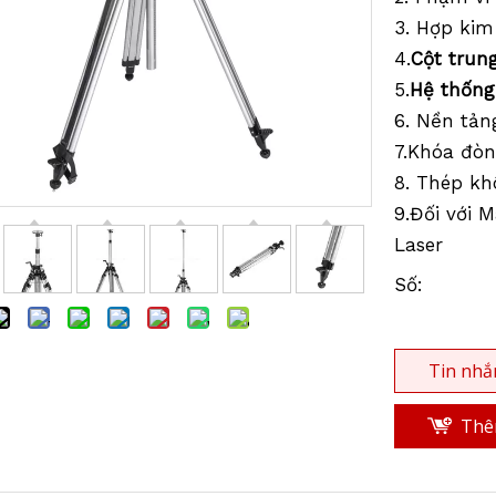
3. Hợp ki
4.
Cột trun
5.
Hệ thống
6. Nền tản
7.Khóa đò
8. Thép kh
9.Đối với 
Laser
Số:
Tin nhắ
Thêm