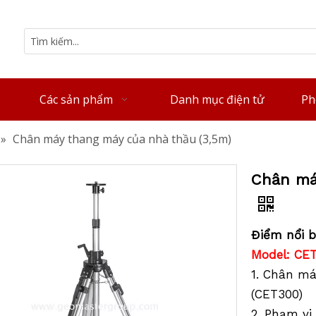
Các sản phẩm
Danh mục điện tử
Ph
»
Chân máy thang máy của nhà thầu (3,5m)
Chân má
Điểm nổi b
Model: CE
1. Chân m
(CET300)
2. Phạm vi