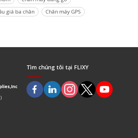
ầu giá ba chân
Chân máy GPS
Tìm chúng tôi tại FLIXY
lies,Inc
)