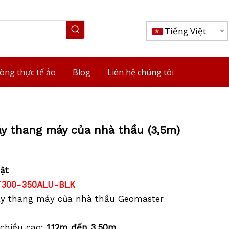
Tiếng Việt
òng thực tế ảo
Blog
Liên hệ chúng tôi
y thang máy của nhà thầu (3,5m)
ật
T300-350ALU-BLK
áy thang máy của nhà thầu Geomaster
 chiều cao:
1,12m đến 3,50m