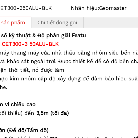
CET300-350ALU-BLK
Nhãn hiệu:
Geomaster
 sản phẩm
Chi tiết đóng gói
 số kỹ thuật &
Độ phân giải Featu
: CET300-3
50ALU-BLK
máy thang máy của nhà thầu bằng nhôm siêu bền này
và khảo sát ngoài trời. Được thiết kế để có độ bền 
iện thời tiết, nó được làm
ợp kim nhôm cấp độ xây dựng để đảm bảo hiệu suất l
he.
 vi chiều cao
(tối thiểu) đến
3,5m (tối đa)
lớn (Đế đỡ/Tấm đỡ)