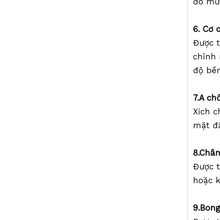
đo mức
Chân máy thang máy GPS (2,1m)
6. Cơ 
Được t
chỉnh
độ bền
7.A
ch
Xích 
mặt đ
Chân máy thang máy của nhà thầu (3,6m)
8
.
Châ
Được t
hoặc 
9
.
Bong