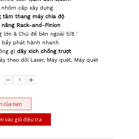
m nhôm cấp xây dựng
g tâm thang máy chia độ
 nâng Rack-and-Pinion
g lớn & Chủ đề bên ngoài 5/8 '
n bẩy phát hành nhanh
ông gỉ
dây xích chống trượt
Máy theo dõi Laser, Máy quét, Máy quét
n của bạn
 vào giỏ điều tra