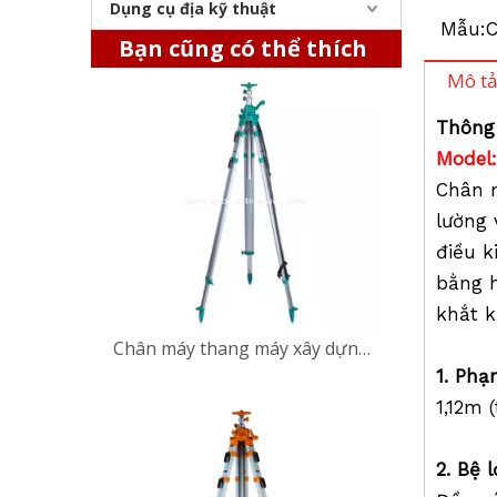
Dụng cụ địa kỹ thuật
Chân máy thang máy xây dựng (2,9m)
Mẫu:
Bạn cũng có thể thích
Mô tả
Thông
Model
Chân 
lường 
điều k
bằng h
khắt k
Chân máy thang máy xây dựng (3,9m)
1.
Phạm
1,12m 
2.
Bệ 