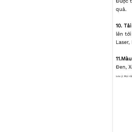
Được 
quả.
10. Tả
lên tớ
Laser,
Chân máy thang máy xây dựng (2,9m)
11
.
Mà
Đen, X
Lưu ý: Mọi c
Dụng cụ khảo
từ xa,
,Khảo 
máy G
tinh,
máy, 