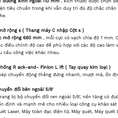
ó
đường kính ngoài 110 mm
, kích thước được chọn đ
iện tiêu chuẩn trong khi vẫn duy trì đủ độ chắc chắn
he.
mở rộng
s (
Thang máy
C
nhập
Cột
s
)
ực mở rộng 680 mm
, mỗi cực có vạch chia độ 1 mm.
ác điều chỉnh độ cao để phù hợp với các độ cao làm
u cầu công việc khác nhau.
thống
R
ack-and-
Pinion
L
ift
(
Tay quay kim loại
)
ép chuyển động thẳng đứng nhanh, mượt mà, ổn định
huyển đổi bên ngoài 5/8'
rang bị bộ chuyển đổi ren ngoài 5/8', nền tảng có đư
ổn định và mạnh mẽ cho nhiều loại công cụ khảo sát
ét Laser, Máy toàn đạc điện tử, Máy quét, Máy quét 