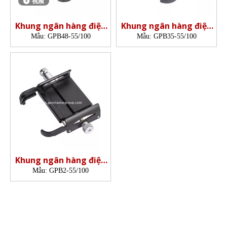
视频
Khung ngân hàng điện
Khung ngân hàng điện
GPS (Độ sâu kẹp:
GPS (độ sâu kẹp:
Mẫu:
GPB48-55/100
Mẫu:
GPB35-55/100
48mm; chiều rộng kẹp
35mm; chiều rộng kẹp
55-100mm)
55-100mm)
Khung ngân hàng điện
GPS (55-100mm)
Mẫu:
GPB2-55/100