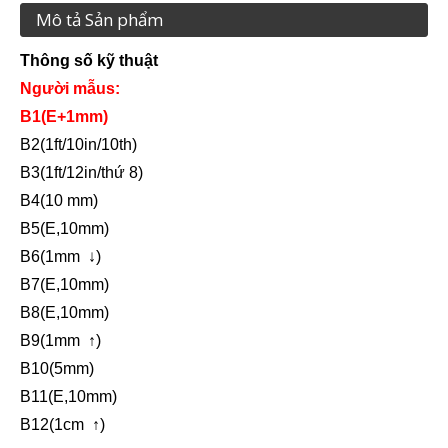
Mô tả Sản phẩm
Thông số kỹ thuật
Người mẫu
s
:
B1(
E+
1mm
)
B2
(
1ft/10in/10th
)
B3
(
1ft/12in/thứ 8
)
B4
(
10 mm
)
B5
(
E
,
10mm)
B6
(
1mm
↓)
B7
(
E
,
10mm)
B8
(
E
,
10mm)
B9
(
1mm
↑)
B10
(
5mm
)
B11
(
E
,
10mm)
B12
(
1cm
↑)