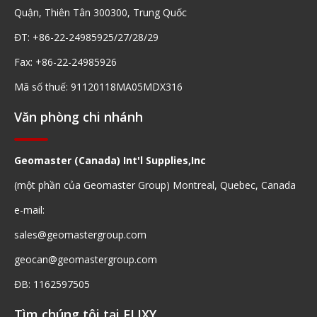
Quận, Thiên Tân 300300, Trung Quốc
ĐT: +86-22-24985925/27/28/29
Fax: +86-22-24985926
Mã số thuế: 91120118MA05MDX316
Văn phòng chi nhánh
Geomaster (Canada) Int'l Supplies,Inc
(một phần của Geomaster Group) Montreal, Quebec, Canada
e-mail:
sales@geomastergroup.com
geocan@geomastergroup.com
ĐB: 1162597505
Tìm chúng tôi tại FLIXY