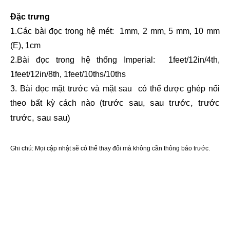
Đặc trưng
1.
Các bài đọc trong hệ mét:
1mm, 2 mm, 5 mm, 10 mm
(E), 1cm
2.
Bài đọc trong hệ thống Imperial:
1feet/12in/4th,
1feet/12in/8th, 1feet/10ths/10ths
3. Bài đọc mặt trước và mặt sau
có thể được ghép nối
trước sau, sau trước, trước
theo bất kỳ cách nào (
trước, sau sau)
Ghi chú:
Mọi cập nhật sẽ có thể thay đổi mà không cần thông báo trước.
Tên liên quan
Phụ kiện khảo sát,Thiết bị khảo sát,Dụng cụ khảo sát,Nhân viên
nhôm,Nhân viên sợi thủy tinh,Gỗ Nhân Viên, Nhân Viên Mã
Vạch, Invar