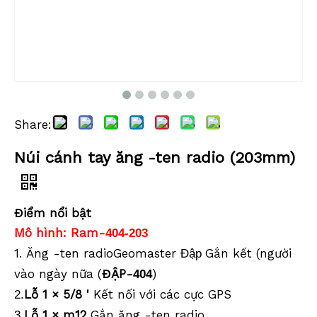
Share:
Núi cánh tay ăng -ten radio (203mm)
Điểm nổi bật
Mô hình: Ram-
404-203
1. Ăng -ten radioGeomaster
Gắn kết (người
Đập
vào ngày nữa (
ĐẬP-
)
404
Lỗ 1 × 5/8 '
Kết nối với các cực GPS
2.
Lỗ 1 × m12
Gắn ăng -ten radio
3.