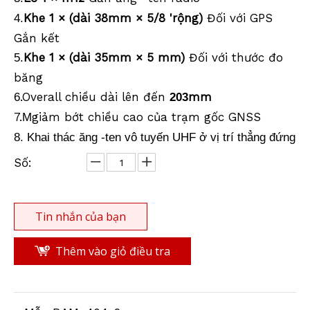
Khe 1 × (dài 38mm × 5/8 'rộng)
Đối với GPS
4.
Gắn kết
Khe 1 × (dài 35mm × 5 mm)
Đối với thước đo
5.
băng
.Overall chiều dài lên đến
mm
6
203
7.
giảm bớt chiều cao của trạm gốc GNSS
M
8. Khai thác ăng -ten vô tuyến UHF ở vị trí thẳng đứng
Số:
Tin nhắn của bạn
Thêm vào giỏ điều tra