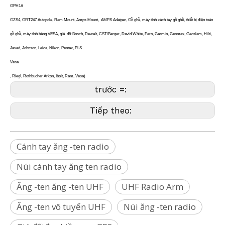
GPH1A
GZS4, GRT247 Autopole, Ram Mount, Amps Mount, AMPS Adatper, Gồ ghề, máy tính xách tay gồ ghề, thiết bị điện toán
gồ ghề, máy tính bảng VESA, giá đỡ Bosch, Dewalt, CST/Berger, David White, Faro, Garmin, Geomax, Geoslam, Hilti,
Javad, Johnson, Leica, Nikon, Pentax, PLS
Vesa
, Riegl, Rothbucher Arkon, Ibolt, Ram, Vesa)
trước =:
Tiếp theo:
Cánh tay ăng -ten radio
Núi cánh tay ăng ten radio
Ăng -ten ăng -ten UHF
UHF Radio Arm
Ăng -ten vô tuyến UHF
Núi ăng -ten radio