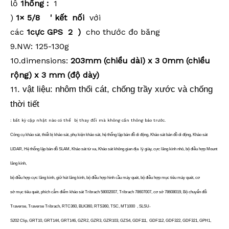
lỗ
1
hổng
:
1
)
1
×
5/8
'
kết
nối
với
các
1
cực
GPS
2
)
cho thước đo băng
9.NW: 125-130g
10
.dimensions:
203
mm (chiều dài) x 3
0
mm (chiều
rộng) x 3 mm (độ dày)
11
. vật liệu: nhôm thổi cát, chống trầy xước và chống
thời tiết
: bất kỳ cập nhật nào có thể bị thay đổi mà không cần thông báo trước.
Công cụ khảo sát, thiết bị khảo sát, phụ kiện khảo sát, hệ thống lập bản đồ di động, Khảo sát bản đồ di động, Khảo sát
LIDAR, Hệ thống lập bản đồ SLAM, Khảo sát từ xa, Khảo sát không gian địa lý giày, cực lăng kính nhỏ, bộ điều hợp Mount
lăng kính,
bộ điều hợp cực lăng kính, giữ hút lăng kính, bộ điều hợp hình cầu máy quét, bộ điều hợp mục tiêu máy quét, cơ
sở mục tiêu quét, phích cắm điểm khảo sát Tribrach 58002007, Tribrach 78607007, cơ sở 78608019, Bộ chuyển đổi
Traverse, Traverse Tribrach, RTC360, BLK360, RTS360, TSC, MT1000 , SLSU-
S202 Clip, GRT10, GRT144, GRT146, GZR2, GZR3, GZR103, GZS4, GDF111, GDF112, GDF322, GDF321, GPH1,