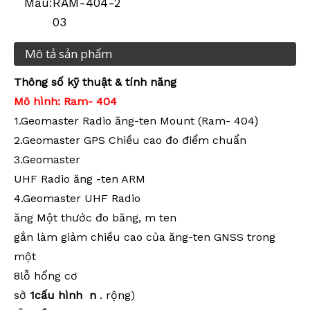
Mẫu:
RAM-404-2
03
Mô tả sản phẩm
Thông số kỹ thuật & tính năng
Mô hình: Ram-
404
1.Geomaster Radio ăng-ten Mount (Ram-
404
)
2.Geomaster GPS Chiều cao đo điểm chuẩn
3.Geomaster
UHF Radio ăng -ten ARM
4.Geomaster
UHF Radio
ăng Một thước đo băng, m
ten
gắn
làm giảm chiều cao của ăng-ten GNSS trong
một
8
lỗ
hổng
cơ
sở
1
cấu
hình
n
. rộng)