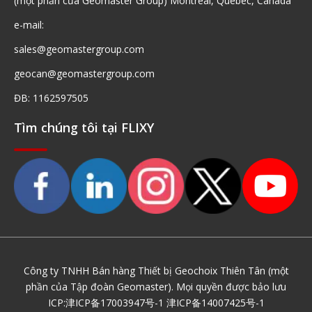
(một phần của Geomaster Group) Montreal, Quebec, Canada
e-mail:
sales@geomastergroup.com
geocan@geomastergroup.com
ĐB: 1162597505
Tìm chúng tôi tại FLIXY
Công ty TNHH Bán hàng Thiết bị Geochoix Thiên Tân (một
phần của Tập đoàn Geomaster). Mọi quyền được bảo lưu
ICP:
津ICP备17003947号-1
津ICP备14007425号-1