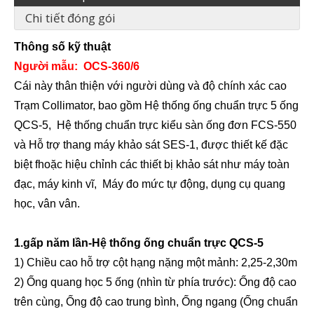
Chi tiết đóng gói
Thông số kỹ thuật
Người mẫu:
OCS-3
60/6
Cái này
thân thiện với người dùng và độ chính xác cao
Trạm Collimator, bao gồm
Hệ thống ống chuẩn trực 5 ống
QCS-5,
Hệ thống chuẩn trực kiểu sàn ống đơn FCS-550
và Hỗ trợ thang máy khảo sát SES-1,
được thiết kế đặc
biệt f
hoặc hiệu chỉnh các thiết bị khảo sát như máy toàn
đạc, máy kinh vĩ,
Máy đo mức tự động, dụng cụ quang
học
, vân vân.
1.
gấp năm lần
-Hệ thống ống chuẩn trực QCS-5
1) Chiều cao hỗ trợ cột hạng nặng một mảnh: 2,25-2,30m
2) Ống quang học 5 ống (nhìn từ phía trước): Ống độ cao
trên cùng, Ống độ cao trung bình,
Ống ngang (Ống chuẩn