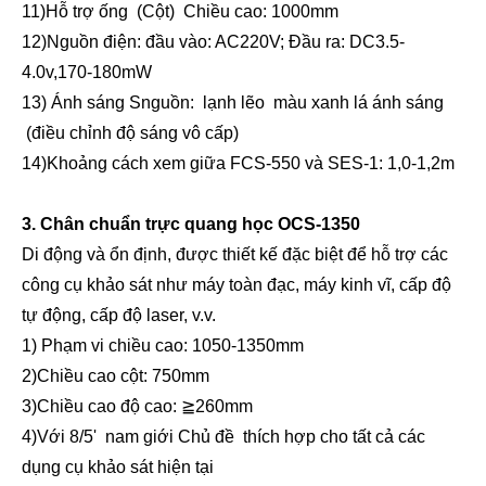
1
1)
Hỗ trợ ống
(Cột)
Chiều cao: 1000mm
1
2)
Nguồn điện:
đầu vào:
AC
220V
;
Đầu ra:
D
C3.5-
4.0v,170-180mW
13) Ánh sáng S
nguồn: lạnh lẽo
màu xanh lá
ánh sáng
(
điều chỉnh độ sáng vô cấp
)
14)
Khoảng cách xem giữa FCS-550 và SES-1: 1,0-1,2m
3. Chân chuẩn trực quang học OCS-1350
Di động và ổn định, được thiết kế đặc biệt để hỗ trợ các
công cụ khảo sát như máy toàn đạc, máy kinh vĩ, cấp độ
tự động, cấp độ laser, v.v.
1) Phạm vi chiều cao: 1050-1350mm
2)
Chiều cao cột: 750mm
3)
Chiều cao độ cao:
≧
260
mm
4)
Với 8/5'
nam giới
Chủ đề
thích hợp cho tất cả các
dụng cụ khảo sát hiện tại