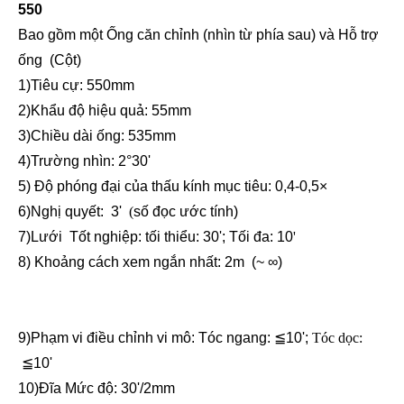
550
Bao gồm một Ống căn chỉnh (nhìn từ phía sau) và
Hỗ trợ
ống
(Cột)
1
)
Tiêu cự
: 550
mm
2
)
Khẩu độ hiệu quả
: 55
mm
3)
Chiều dài ống
: 5
35
mm
4)
Trường nhìn
:
2°
3
0'
5) Độ phóng đại của thấu kính mục tiêu: 0,4-0,5
×
6)
Nghị quyết: 3'
(
số đọc ước tính)
7)
Lưới
Tốt nghiệp
:
tối thiểu:
30'
; Tối đa: 10
'
8) Khoảng cách xem ngắn nhất
:
2m
(
~ ∞
)
9)
Phạm vi điều chỉnh vi mô:
Tóc ngang
:
≦
10';
Tóc dọc:
≦
10'
10)
Đĩa
Mức độ:
3
0'/2mm