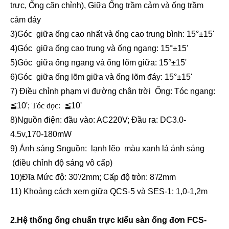
trực, Ống căn chỉnh), Giữa
Ống trầm cảm và ống trầm
cảm đáy
3)
Góc
giữa ống cao nhất và ống cao trung bình
:
15
°±15'
4)
Góc
giữa ống cao trung và ống ngang
:
15
°±15'
5)
Góc
giữa ống ngang và ống lõm giữa
:
15
°±15'
6)
Góc
giữa ống lõm giữa và ống lõm đáy
:
15
°±15'
7) Điều chỉnh phạm vi đường chân trời
Ống
:
Tóc ngang
:
≦
10';
Tóc dọc:
≦
10'
8)
Nguồn điện:
đầu vào:
AC
220V
;
Đầu ra:
DC
3.0-
4.5v,170-180mW
9) Ánh sáng S
nguồn: lạnh lẽo
màu xanh lá
ánh sáng
(
điều chỉnh độ sáng vô cấp
)
10)
Đĩa
Mức độ:
30
'/2mm
;
Cấp độ tròn: 8'
/2mm
11) Khoảng cách xem giữa QCS-5 và SES-1: 1,0-1,2m
2.Hệ thống ống chuẩn trực kiểu sàn ống đơn FCS-