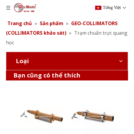
Tiếng Việt
Trang chủ
»
Sản phẩm
»
GEO-COLLIMATORS
(COLLIMATORS khảo sát)
»
Trạm chuẩn trực quang
học
Loại
Ống chuẩn trực quang học
Ống chuẩn trực quang học
Bạn cũng có thể thích