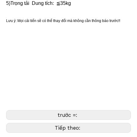
5)
Trọng tải
Dung tích:
≦
35
kg
Lưu ý: Mọi cải tiến sẽ có thể thay đổi mà không cần thông báo trước!!
Tên liên quan
Dụng cụ khảo sát, Thiết bị khảo sát, Phụ kiện khảo sát,
Collimator, Collimator quang học, Trạm chuẩn trực, Ống chuẩn
trực,
Collimator khảo sát, Collimator sàn, Collimator để bàn,
Collimator thang máy, Collimator kỹ thuật số, Trạm hiệu chuẩn,
Collimator trạm,
Máy chuẩn trực Laser, Máy chuẩn trực CCTV
,Ống quang
học,Giá đỡ khảo sát,Hỗ trợ khảo sát
trước =:
Tiếp theo: