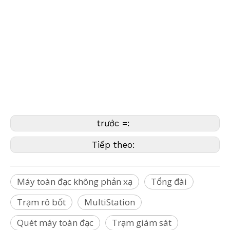
không phản xạ, Trạm Robot, Máy Bay Không Người Lái Trạm, Trạm đa năng,
Trạm Geomax,
Trạm Leica, Trạm Nikon, Trạm Sokkia, Trạm Stonex, Trạm Topcon, Trạm Trimble,
Trạm Pentax, Trạm Flexline, Trạm Geomaster, Trạm Builder, FOIF Ga tàu,
Trạm Hi-Target, Trạm Viva, Trạm Nova, Trạm iCon, Trạm Builder, Bộ thu GPS, Bộ
thu GNSS, Bộ thu RTK, Trạm RTK, Bộ điều khiển dữ liệu, Bộ thu thập dữ liệu, GIS,
Trạm gốc, Trạm lăng kính, Trạm giám sát, Trạm Geomaster, Trạm Scan, Trạm
quét, Trạm quét tổng, AutoPole, LiDAR
trước =:
Tiếp theo:
Máy toàn đạc không phản xạ
Tổng đài
Trạm rô bốt
MultiStation
Quét máy toàn đạc
Trạm giám sát