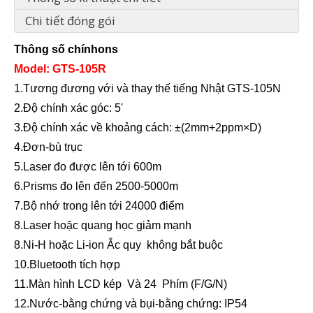
Chi tiết đóng gói
Thông số chính
o
ns
Model: GTS-105R
1.
Tương đương với
và thay thế
tiếng Nhật
GTS-105N
2
.Độ chính xác góc:
5
'
3
.Độ chính xác về khoảng cách: ±(
2
mm+2ppm×D)
4
.
Đơn
-bù trục
5
.Laser đo được lên tới 600m
6
.Prisms đo lên đến
2
500-5000m
7
.Bộ nhớ trong lên tới
24
000 điểm
8
.Laser hoặc quang học giảm mạnh
8
.Ni-H
hoặc Li-ion
Ắc quy
không bắt buộc
10
.Bluetooth tích hợp
1
1
.Màn hình LCD kép
Và
2
4
Phím (F/G/N)
12.
Nước
-
bằng chứng và bụi
-
bằng chứng
: IP54