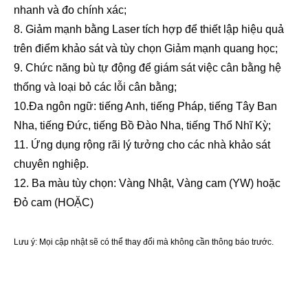
nhanh và đo chính xác;
8. Giảm mạnh bằng Laser tích hợp để thiết lập hiệu quả
trên điểm khảo sát và tùy chọn Giảm mạnh quang học;
9. Chức năng bù tự động để giám sát việc cân bằng hệ
thống và loại bỏ các lỗi cân bằng;
1
0.Đa ngôn ngữ: tiếng Anh, tiếng Pháp, tiếng Tây Ban
Nha, tiếng Đức, tiếng Bồ Đào Nha, tiếng Thổ Nhĩ Kỳ;
11. Ứng dụng rộng rãi lý tưởng cho các nhà khảo sát
chuyên nghiệp.
12. Ba màu tùy chọn: Vàng Nhật, Vàng cam (YW) hoặc
Đỏ cam (HOẶC)
Lưu ý: Mọi cập nhật sẽ có thể thay đổi mà không cần thông báo trước.
Tên liên quan
Dụng cụ khảo sát, Thiết bị khảo sát, Phụ kiện khảo sát, Trạm tổng, Trạm tổng