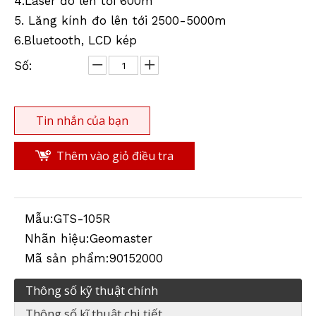
4.Laser đo lên tới 600m
5. Lăng kính đo lên tới 2500-5000m
6.Bluetooth, LCD kép
Số:
Tin nhắn của bạn
Thêm vào giỏ điều tra
Mẫu:
GTS-105R
Nhãn hiệu:
Geomaster
Mã sản phẩm:
90152000
Thông số kỹ thuật chính
Thông số kĩ thuật chi tiết