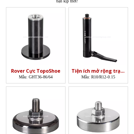
bạn kịp thời!
Rover Cực TopoShoe
Tiện ích mở rộng trạm
gốc R10 (150mm)
Mẫu:
GHT36-86/64
Mẫu:
R10/R12-0.15