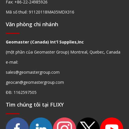
Fax: +86-22-24985926
Mã số thuế: 91120118MA05MDX316
Văn phòng chi nhánh
Geomaster (Canada) Int'l Supplies,Inc
(một phần của Geomaster Group) Montreal, Quebec, Canada
e-mail:
sales@geomastergroup.com
geocan@geomastergroup.com
ĐB: 1162597505
Tìm chúng tôi tại FLIXY