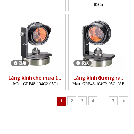
05Cu
视频
视频
Lăng kính che mưa (Đế
Lăng kính đường ray
48mm)
chống sương mù (Đế
Mẫu:
GRP48-104C2-05Cu
Mẫu:
GRP48-104C2-05Cu/AF
48mm)
2
3
4
7
»
1
...