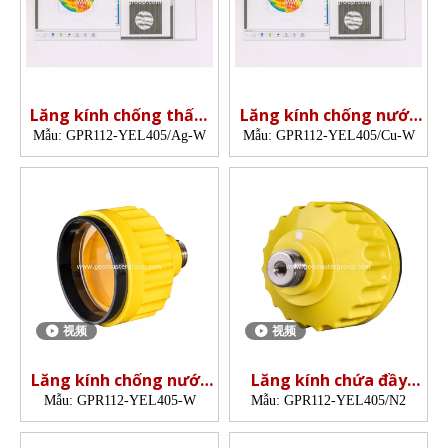
Lăng kính chống thấm
Lăng kính chống nước
nước (5',mạ bạc)
(5',mạ đồng)
Mẫu:
GPR112-YEL405/Ag-W
Mẫu:
GPR112-YEL405/Cu-W
视频
视频
Lăng kính chống nước
Lăng kính chứa đầy
(5',mạ đồng)
nitơ (62mm, 5 ')
Mẫu:
GPR112-YEL405-W
Mẫu:
GPR112-YEL405/N2