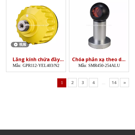
视频
Lăng kính chứa đầy
Chóa phản xạ theo dõi
nitơ (62mm, 3 ')
tia laze (45mm,5')
Mẫu:
GPR112-YEL403/N2
Mẫu:
SMR450-254ALU
2
3
4
14
»
1
...