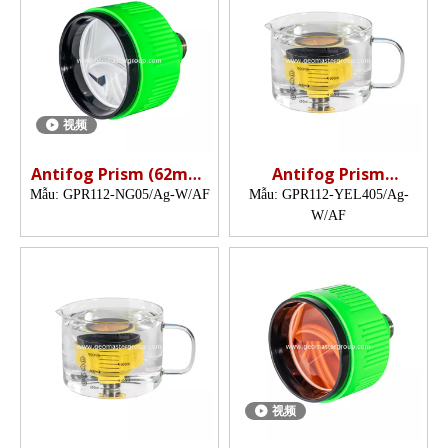
视频
Antifog Prism (62mm,
Antifog Prism
5 ', Silver Coated)
(5",silver-coated)
Mẫu:
GPR112-NG05/Ag-W/AF
Mẫu:
GPR112-YEL405/Ag-
W/AF
视频