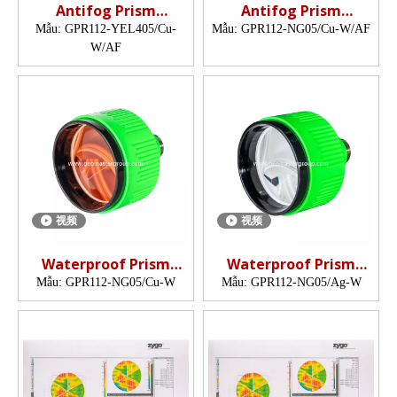
Antifog Prism
Antifog Prism
(5",copper-coated)
(62mm,5",copper-
Mẫu:
GPR112-YEL405/Cu-
Mẫu:
GPR112-NG05/Cu-W/AF
coated)
W/AF
视频
视频
Waterproof Prism
Waterproof Prism
(5",copper-coated)
(5",silver-coated)
Mẫu:
GPR112-NG05/Cu-W
Mẫu:
GPR112-NG05/Ag-W