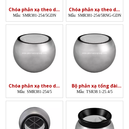
Chóa phản xạ theo dõi
Chóa phản xạ theo dõi
tia laze
tia laze
Mẫu:
SMR381-254/5GDN
Mẫu:
SMR381-254/5RNG-GDN
(38.1mm,5',Nest)
(38.1mm,5',Nest)
Chóa phản xạ theo dõi
Bộ phản xạ tổng đài
tia laze (38.1mm,5')
(25,4mm,5')
Mẫu:
SMR381-254/5
Mẫu:
TSR38.1-25.4/5