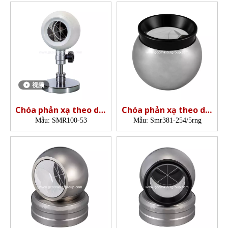
视频
Chóa phản xạ theo dõi
Chóa phản xạ theo dõi
tia laze (100mm,5')
tia laze (38.1mm,5')
Mẫu:
SMR100-53
Mẫu:
Smr381-254/5rng