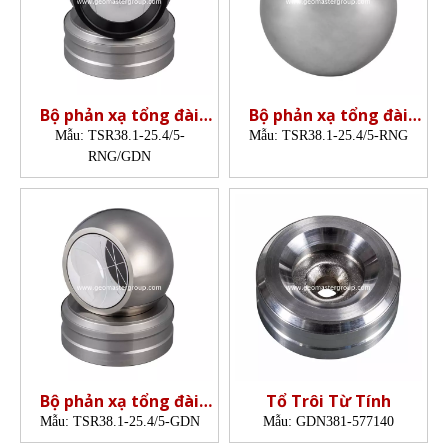
Bộ phản xạ tổng đài
Bộ phản xạ tổng đài
(25,4mm,5',Tổ)
(25,4mm,5')
Mẫu:
TSR38.1-25.4/5-
Mẫu:
TSR38.1-25.4/5-RNG
RNG/GDN
Bộ phản xạ tổng đài
Tổ Trôi Từ Tính
(25,4mm,5',Tổ)
Mẫu:
TSR38.1-25.4/5-GDN
Mẫu:
GDN381-577140