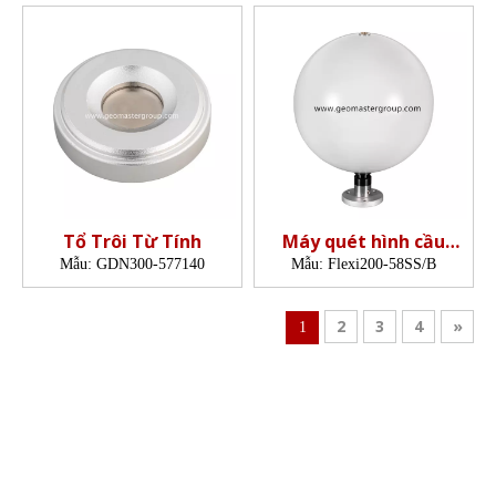
Tổ Trôi Từ Tính
Máy quét hình cầu
(200mm,5/8' ADP)
Mẫu:
GDN300-577140
Mẫu:
Flexi200-58SS/B
2
3
4
»
1