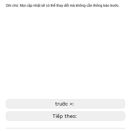
Ghi chú:
Mọi cập nhật sẽ có thể thay đổi mà không cần thông báo trước.
Có liên quan
Tên
Thiết bị khảo sát, dụng cụ khảo sát, phụ kiện khảo sát, lăng kính khảo sát,
lăng kính mắt mèo, lăng kính giám sát đường, lăng kính đường, đinh tán
đường, đinh tán đường retro, đinh tán phản chiếu, đinh tán đường LED,
đinh tán đường năng lượng mặt trời, đinh tán năng lượng mặt trời, đinh tán
LED, vạch kẻ đường, Điểm đánh dấu phản chiếu, Điểm đánh dấu giao
thông, Stud giao thông, Stud khảo sát, Stud đường ABS, Stud đường cao
tốc, Stud neo, Stud đường neo, Stud mắt mèo, Stud vỉa hè
, Stud đường
nhựa, Stud đường nhôm, Stud lăng kính đường, Stud đường polymer,
Spike nhấp nháy
trước =:
Tiếp theo: