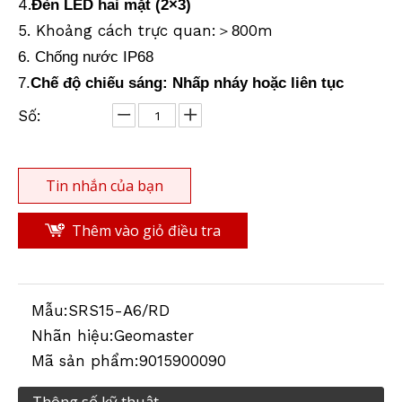
4.
Đèn LED hai mặt (2
×
3)
5. Khoảng cách trực quan:
00m
＞
8
6. Chống nước IP68
Đường năng lượng mặt trời
Đường năng lượng mặt trời
7.
Chế độ chiếu sáng: Nhấp nháy hoặc liên tục
Số:
Tin nhắn của bạn
Thêm vào giỏ điều tra
Mẫu:
SRS15-A6/RD
Đường năng lượng mặt trời
Đường năng lượng mặt trời
Nhãn hiệu:
Geomaster
Mã sản phẩm:
9015900090
Thông số kỹ thuật