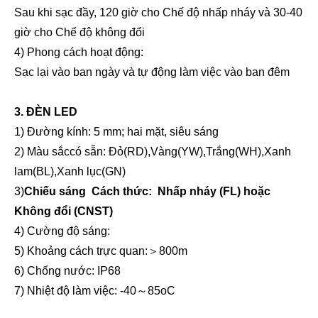
Sau khi sạc đầy, 120 giờ cho Chế độ nhấp nháy và 30-40
giờ cho Chế độ không đổi
Đường năng lượng mặt trời
Đường năng lượng mặt trời
4) Phong cách hoạt động:
Sạc lại vào ban ngày và tự động làm việc vào ban đêm
3. ĐÈN LED
1) Đường kính: 5 mm; hai mặt, siêu sáng
2) Màu sắc
có sẵn
: Đỏ(RD),Vàng(YW),Trắng(WH),Xanh
lam(BL),Xanh lục(GN)
3)
Chiếu sáng
Cách thức:
Nhấp nháy (FL) hoặc
Không đổi (CNST)
4) Cường độ sáng:
5) Khoảng cách trực quan:
＞
800m
Đường năng lượng mặt trời
Đường năng lượng mặt trời
6) Chống nước: IP68
7) Nhiệt độ làm việc: -40
～
85oC