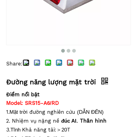
Share:
Đường năng lượng mặt trời
Đường năng lượng mặt trời
Đường năng lượng mặt trời
Điểm nổi bật
Model: SRS15-
RD
A6/
1.
đường nghiên cứu
Mặt trời
(DẪN ĐẾN)
2. Nhiệm vụ nặng nề
Thân hình
đúc Al.
3.
Khả năng tải:
T
Tĩnh
＞
20