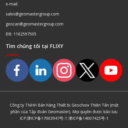
e-mail:
sales@geomastergroup.com
geocan@geomastergroup.com
ĐB: 1162597505
Tìm chúng tôi tại FLIXY
Công ty TNHH Bán hàng Thiết bị Geochoix Thiên Tân (một
phần của Tập đoàn Geomaster). Mọi quyền được bảo lưu
ICP:
津ICP备17003947号-1
津ICP备14007425号-1