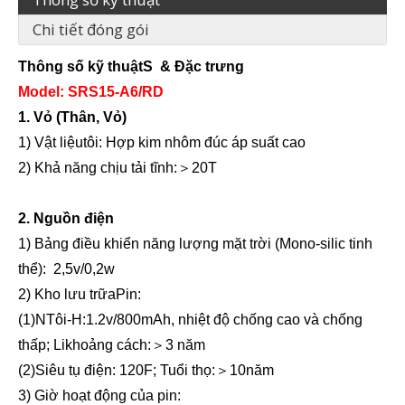
Chi tiết đóng gói
Thông số kỹ thuậtS
&
Đặc trưng
Model: SRS15-
A6/
RD
1. Vỏ (Thân, Vỏ)
1) Vật liệu
tôi:
Hợp kim nhôm đúc áp suất cao
2) Khả năng chịu tải tĩnh:
＞
20T
Đường năng lượng mặt trời
Đường năng lượng mặt trời
2. Nguồn điện
1) Bảng điều khiển năng lượng mặt trời (Mono
-
silic tinh
thể):
2,5v/0,2w
2) Kho lưu trữ
a
Pin:
(1)
N
Tôi-
H:1.2v/800mAh, nhiệt độ chống cao và chống
thấp; L
i
khoảng cách:
＞
3 năm
(2)
Siêu tụ điện: 120F; Tuổi thọ:
＞
10
năm
3) Giờ hoạt động của pin: