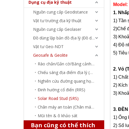
Dụng cụ địa kỹ thuật
Model:
Nguồn cung cấp Geodistance
1. Nhấ
Vật tư trường địa kỹ thuật
1) Tần 
2)Chế 
Nguồn cung cấp Geolaser
Đường năng lượng mặt trời
3) Kho
Đồ dùng lập bản đồ địa lý (Đồ dùng dạy học)
4) Độ n
Vật tư Geo-NDT
5) Tiêu
Geosafe & Geolite
Rào chắn/Gắn cờ/Băng cảnh báo
2. Vỏ (
Chiếu sáng địa điểm địa lý (GSL)
1) Chất
Nghiên cứu đường quang học (ORS/RMP)
2) Kíc
Đinh hướng cổ điển (RRS)
3) Khoả
Solar Road Stud (SRS)
Chân máy an toàn (Chân máy cứu hộ)
3. ĐÈN
Mũi tên & ô khảo sát
Đường năng lượng mặt trời
1) Ống
Bạn cũng có thể thích
2) Số l