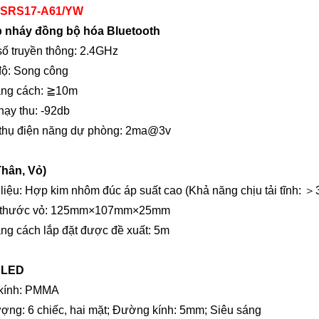
 SRS
17-A61/YW
p nháy đồng bộ hóa Bluetooth
số truyền thông: 2.4GHz
độ: Song công
ảng cách: ≧10m
hạy thu: -92db
 thụ điện năng dự phòng: 2ma@3v
Thân, Vỏ)
 liệu: Hợp kim nhôm đúc áp suất cao (Khả năng chịu tải tĩnh:
＞
h thước vỏ: 125mm×107mm×25mm
ng cách lắp đặt được đề xuất: 5m
 LED
 kính: PMMA
ượng: 6 chiếc, hai mặt; Đường kính: 5mm; Siêu sáng