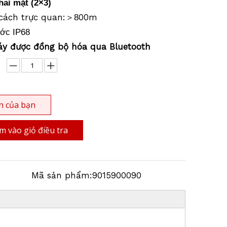
ai mặt (2
×
3)
cách trực quan:
00m
＞
8
ước IP68
y được đồng bộ hóa qua Bluetooth
n của bạn
 vào giỏ điều tra
Mã sản phẩm:
9015900090