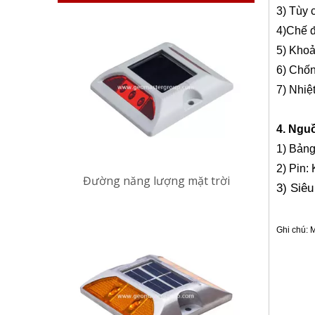
3) Tùy 
4)Chế đ
5) Khoả
6) Chố
7) Nhiệ
4. Ngu
1) Bảng
2) Pin:
Đường năng lượng mặt trời
3) Siêu
Ghi chú:
M
Có liê
Thiết bị k
đinh tán 