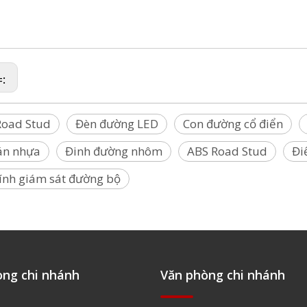
ểm đánh dấu phản chiếu, Điểm đánh dấu giao thông, Stud giao thông, Stud khảo 
 mắt mèo, Stud vỉa hè
, Stud đường nhựa, Stud đường nhôm, Stud lăng kính đường
=:
Road Stud
Đèn đường LED
Con đường cổ điển
án nhựa
Đinh đường nhôm
ABS Road Stud
Đi
ính giám sát đường bộ
òng chi nhánh
Văn phòng chi nhánh