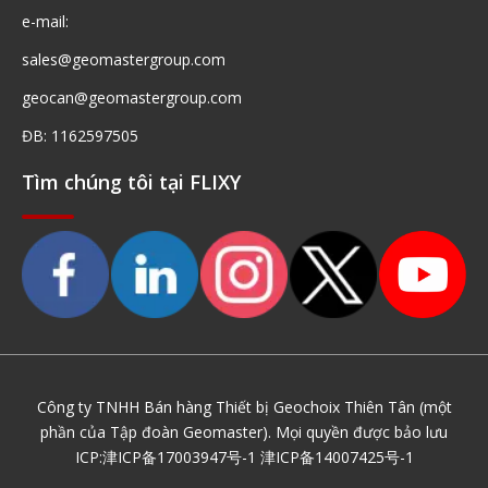
e-mail:
sales@geomastergroup.com
geocan@geomastergroup.com
ĐB: 1162597505
Tìm chúng tôi tại FLIXY
Công ty TNHH Bán hàng Thiết bị Geochoix Thiên Tân (một
phần của Tập đoàn Geomaster). Mọi quyền được bảo lưu
ICP:
津ICP备17003947号-1
津ICP备14007425号-1