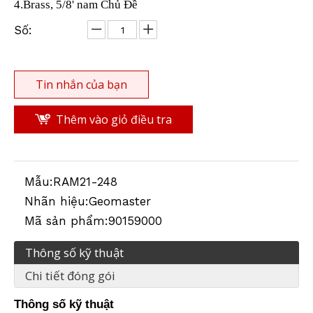
4
.B
rass, 5/8' nam Chủ Đề
Số:
GPS Mini cực (M25.600mm)
GPS Mini cực (M25.300mm)
Tin nhắn của bạn
Thêm vào giỏ điều tra
Mẫu:
RAM21-248
Nhãn hiệu:
Geomaster
Mã sản phẩm:
90159000
Thông số kỹ thuật
Cực mini bằng sợi carbon (M32,1000mm)
GPS Mini cực (M25.600mm)
Chi tiết đóng gói
Thông số kỹ thuật