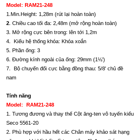
Model:
RAM21-248
1.Min.Height: 1,28m (rút lại hoàn toàn)
2
. Chiều cao tối đa: 2,48m (mở rộng hoàn toàn)
3. Mở rộng cực bên trong: lên tới 1,2m
4. Kiểu hệ thống khóa: Khóa xoắn
5. Phần ống: 3
6. Đường kính ngoài của ống: 29mm (1⅛')
GPS Mini cực (M25.300mm)
Cực mini bằng sợi carbon (M32.500mm)
7. Bộ chuyển đổi cực bằng đồng thau: 5/8' chủ đề
nam
Tính năng
Model:
RAM21-248
1. Tương đương và thay thế Cột ăng-ten vô tuyến kiểu
Seco 5561-20
2. Phù hợp với hầu hết các Chân máy khảo sát hạng