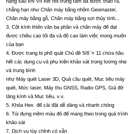
nặng sau khi Vít kết nối trung tâm đã được tháo ra,
chẳng hạn như
Chân máy bằng nhôm Geomaster,
Chân máy bằng gỗ, Chân máy bằng sợi thủy tinh...
Cấp độ GPS (DIA.29mm; Độ chính xác: 30 '/2 mm)
Tất cả cực carbon Rover (1,8m, CLP12)
3. Cột kính thiên văn ba phần và chân máy để đạt
được chiều cao tối đa và độ cao làm việc mong muốn
của bạn
4. Được trang bị phổ quát Chủ đề 5/8 '× 11 chứa hầu
hết các dụng cụ và phụ kiện khảo sát trọng lượng nhẹ
và trung bình
như Máy quét Laser 3D, Quả cầu quét, Mục tiêu máy
quét, Mức laser, Máy thu GNSS, Radio GPS, Giá đỡ
lăng kính và Mục tiêu, v.v.
5. Khóa Hex để cài đặt dễ dàng và nhanh chóng
GPS Rover Cực (1.6m)
Cực RTK (2.5m,10mm)
6. Túi đựng mềm màu đỏ để mang theo trong quá trình
khảo sát
7. Dịch vụ tùy chỉnh có sẵn