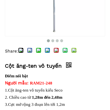
Share:
GPS Mini cực (M25.200mm, BLK/SB)
ROVER ROVER SNAP-LOCK (2M)
Cột ăng-ten vô tuyến
Điểm nổi bật
Người mẫu:
RAM21-248
1.
Cột ăng-ten vô tuyến kiểu Seco
2. Chiều cao từ
1,28m đến 2,48m
3.Cực mở rộng 3 đoạn lên tới 1,2m