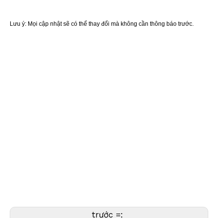
Lưu ý: Mọi cập nhật sẽ có thể thay đổi mà không cần thông báo trước.
Cực
RTK, Chân máy RTK, Cực DRTK3, Chân máy DRTK3. Cực DRTK2, Chân
máy DRTK2.
Tên liên quan
Phụ kiện khảo sát,Thiết bị khảo sát,Dụng cụ khảo sát,Cực khảo
sát,Thanh khảo sát,Cực GPS,Thanh GPS,
Cực GNSS, Thanh GNSS,Cực nhôm,Thanh nhôm,Cột ăng-
ten,Cực ăng-ten,Thanh ăng-ten,Cực sợi carbon,Cực carbon,
Cực sợi,Cực nhỏ,Cực Rover,Thanh Rover,Gậy vệ tinh,Cực GPS
Geomax,Cực GPS Leica,Nikon GPS Cực,Cực GPS của
Seco,Cực GPS Sokkia,
Cực GPS Trimble,Cột không gian địa lý,Cực TLV,Cực TLV,
Cực
GLS
,Cực Geomaster,Cực GPS Geomaster,AutoPole
trước =: