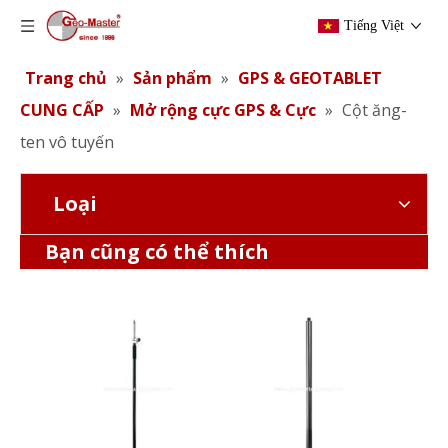
Tiếng Việt
Trang chủ
»
Sản phẩm
»
GPS & GEOTABLET
CUNG CẤP
»
Mở rộng cực GPS & Cực
»
Cột ăng-
ten vô tuyến
Loại
Cấp độ GPS (DIA.32mm; Độ chính xác: 40 '/2 mm)
Tất cả các cột carbon GNSS (2M, 4 giây)
Bạn cũng có thể thích