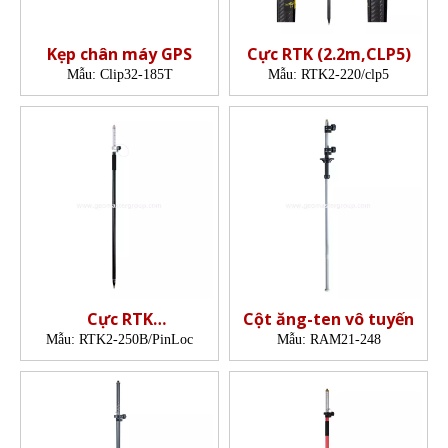
Kẹp chân máy GPS
Cực RTK (2.2m,CLP5)
Mẫu:
Clip32-185T
Mẫu:
RTK2-220/clp5
Cực RTK
Cột ăng-ten vô tuyến
(2,5m,PinLoc,10mm)
Mẫu:
RTK2-250B/PinLoc
Mẫu:
RAM21-248