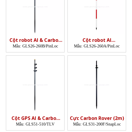
Cột robot Al & Carbon
Cột robot Al
(2.6m,PinLoc)
(2,6m,PinLock)
Mẫu:
GLS26-260B/PinLoc
Mẫu:
GLS26-260A/PinLoc
Cột GPS Al & Carbon
Cực Carbon Rover (2m)
(5,1m)
Mẫu:
GLS51-510/TLV
Mẫu:
GLS31-200F/SnapLoc