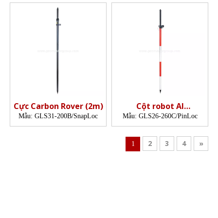
Cực Carbon Rover (2m)
Cột robot Al
(2,6m,PinLock)
Mẫu:
GLS31-200B/SnapLoc
Mẫu:
GLS26-260C/PinLoc
2
3
4
»
1