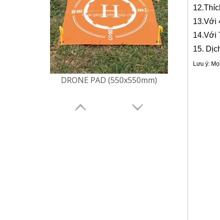
12
.Thí
1
3
.
Với 
1
4
.
Với
1
5
.
Dịch
Lưu ý: Mọ
DRONE PAD (diag. 600mm)
Công c
, Thiết b
Khảo sát 
không ngư
Điểm khảo
Bệ hạ cánh
Stud mặt 
đồ SLAM,
Lập bản 
Fimi, Fa