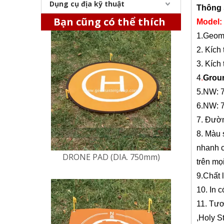
Dụng cụ địa kỹ thuật
DRONE PAD (DIA. 750mm)
Thông 
Bạn cũng có thể thích
Model:
1
​​.Ge
2. Kích
3. Kích
4
.
Grou
5.NW: 7
6
.NW:
7. Đườn
8
.
Màu 
nhanh 
DRONE PAD (550x550mm)
trên mọ
9
.Chất 
10
. In 
11
. Tươ
,
Holy S