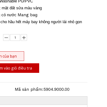
& Washable PU/PVC
ốt mặt đất sửa màu vàng
Mang ba
g có nước
g
 cho hầu hết máy bay không người lái nhỏ gọn
n của bạn
 vào giỏ điều tra
Mã sản phẩm:
5904.9000.00