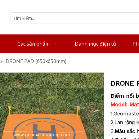
Các sản phẩm
Danh mục điện tử
Ph
»
DRONE PAD (650x650mm)
DRONE 
Điểm nổi b
Model: Mat
1.Geomaste
2.
K
Lan rộng
3.
Màu sắc h