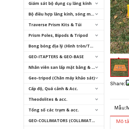
Giám sát bộ dụng cụ lăng kính
Bộ điều hợp lăng kính, sóng mang & bộ nhớ
Traverse Prism Kits & Túi
Prism Poles, Bipods & Tripod
Bong bóng địa lý (Hình tròn/Tấm/Thanh)
DRONE PAD (DIA. 800mm)
GEO-ITAPTERS & GEO-BASE
Nhân viên san lấp mặt bằng & Bipod
Geo-tripod (Chân máy khảo sát)
Share:
Cấp độ, Quá cảnh & Acc.
Theodolites & acc.
Mẫu:
M
Tổng số các trạm & acc.
GEO-COLLIMATORS (COLLIMATORS khảo sát)
Mô tả