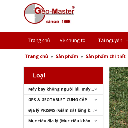
DRONE PAD (500X500mm)
Trang chủ
Về chúng tôi
Tài nguyên
Trang chủ
»
Sản phẩm
»
Sản phẩm chi tiết
Loại
Máy bay không người lái, máy quét laser, máy theo dõi laser & slam
DRONE PAD (650x650mm)
GPS & GEOTABLET CUNG CẤP
Địa lý PRISMS (Giám sát lăng kính)
Mục tiêu địa lý (Mục tiêu khảo sát)