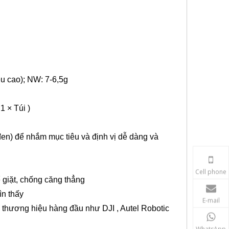
 cao); NW: 7-6,5g
 1
×
Túi
)
đen) để
nhắm mục tiêu và
định vị
dễ dàng và
Cell phone
 giặt, chống căng thẳng
ìn thấy
E-mail
thương hiệu hàng đầu như DJI
,
Autel Robotic
WhatsApp