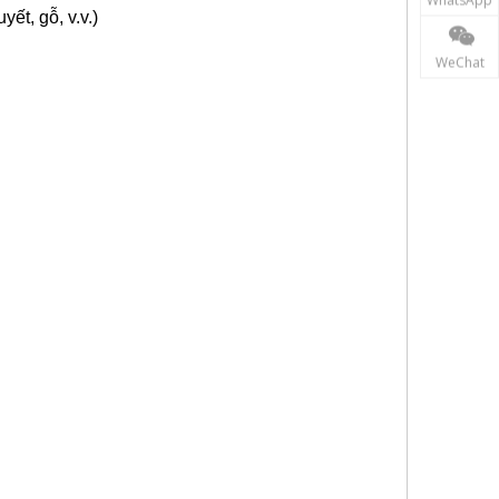
uyết, gỗ, v.v.)
WeChat
Khảo sát LiDAR, Hệ thống bản đồ SLAM,
khảo sát máy bay không người lái, Máy đánh dấu mặt đất máy bay
người lái,
i lái, Máy bay không người lái Pad, Bệ hạ cánh UAV, Bệ đỡ UAV,
M, SLAM LiDAR, LiDAR SLAM, Quét SLAM, Máy quét SLAM, Lập bản
 Drone, SLAM Robot
,VTOL
(Artec,DJI,Autel,Cygnus,Holy Stone,
ia,Stonex,Topcon,Trimble,Zeb,Geomaster)