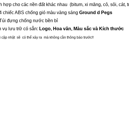
ch hợp cho các nền đất khác nhau
(bitum, xi măng, cỏ, sỏi, cát, t
4 chiếc ABS chống gió màu vàng sáng
Ground
d
Pegs
Túi
đựng
chống nước
bền bỉ
 vụ lưu trữ có sẵn:
Logo, Hoa văn, Màu sắc và Kích thước
i cập nhật
sẽ
có thể xảy
ra
mà không cần thông báo trước!!
ụ khảo sát từ khóa & hashtag
ị khảo sát, Phụ kiện khảo sát, Hệ thống bản đồ di động, Khảo sát bản đồ di động, 
từ xa, Không gian địa lý, Khảo sát SLAM, Mục tiêu bay không người lái, Mục tiêu 
ời lái, Mục tiêu mặt đất máy bay không người lái, Điểm điều khiển máy bay không 
 sát, Máy quét LiDar di động, LiDAR di động, LiDAR, Bãi đáp máy bay không ngườ
, Bệ cất cánh, Chốt đất,
đất, Đinh nối đất, Sân bay trực thăng, Chốt gỗ, Chốt nhựa, Chốt kim loại, SLA
đồ di động SLAM, Robot SLAM, GeoSLAM, GoSLAM, Máy quét Laser SLAM, SLAM
ro,Geomax,
Leica,
GeoSLAM, Leica,Mini,Marvice,
N
ikon,Onrol,
Pentax,
Riegl,Sokk