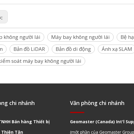
=:
p không người lái
Máy bay không người lái
Bệ hạ
m
Bản đồ LiDAR
Bản đồ di động
Ánh xạ SLAM
iểm soát máy bay không người lái
òng chi nhánh
Văn phòng chi nhánh
TNHH Bán hàng Thiết bị
Geomaster (Canada) Int'l Supp
 Thiên Tân
(một phần của Geomaster Group