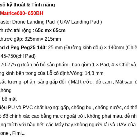
số kỹ thuật & Tính năng
 Matrice600-
6
50
BH
omaster Drone Landing Pad
(
UAV Landing Pad
)
 thước trải rộng
:
6
5c
m×
6
5cm
 thước gấp:
325
mm×
215
mm
nd
d
Peg Peg25-140:
25 mm (Đường kính đầu)
×
140mm (Chiều
45-750(chỉ Pad)
770-775
g (toàn bộ bộ sản phẩm
, bao gồm 1
×
Pad, 4
×
Chốt và
g kính bên trong của Lỗ cố định/Vòng: 14,3 mm
sắc
tương
-
phản
sáng gấp đôi
(
Mặt trước
: đỏ cam
; Mặt sau:
chóng
i bề mặt
liệu PU và PVC chất lượng: gấp, chống bụi, chống nước, có thể
có độ chính xác cao bằng mực ngoài trời, không phai màu, dễ nh
ng thích với hầu hết
các Máy bay không người lái và UAV của
tone
, Fimi...