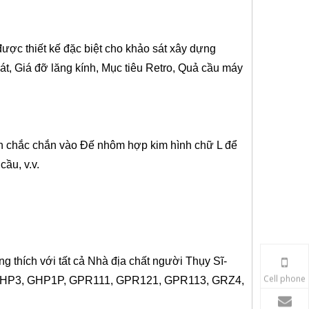
ược thiết kế đặc biệt cho
khảo sát xây dựng
t, Giá đỡ lăng kính, Mục tiêu Retro, Quả cầu máy
 chắc chắn vào Đế nhôm hợp kim hình chữ L để
ầu, v.v.
ơng thích với
tất cả
Nhà địa chất
người Thụy Sĩ
-
Cell phone
P1, GHP3, GHP1P, GPR111, GPR121, GPR113, GRZ4,