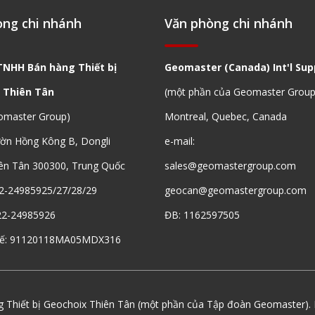
òng chi nhánh
Văn phòng chi nhánh
TNHH Bán hàng Thiết bị
Geomaster (Canada) Int'l Supp
 Thiên Tân
(một phần của Geomaster Group
omaster Group)
Montreal, Quebec, Canada
ườn Hồng Kông B, Dongli
e-mail:
ên Tân 300300, Trung Quốc
sales@geomastergroup.com
2-24985925/27/28/29
geocan@geomastergroup.com
22-24985926
ĐB: 1162597505
uế: 91120118MA05MDX316
 Thiết bị Geochoix Thiên Tân (một phần của Tập đoàn Geomaster). 