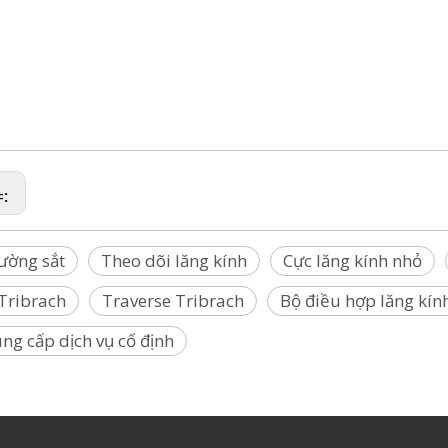
huyển, Lăng kính Tribrach, Cơ sở trôi dạt, Điểm khảo sát, Đinh điểm khảo sát, Điểm cắm điểm 
ấu khảo sát, Đài tưởng niệm khảo sát, Dấu trắc địa,
át, Điểm chuẩn khảo sát, Điểm trung tâm, Đinh tham chiếu, Đinh Mag, Đinh khảo sát, Đinh đánh
(Brunson, Faro, Geomax, GeoSLAM,
n, Pentax, Riegl, SECO, Sokkia, Stonex, Topcon, Trimble, Zeb, Geomaster)
=:
ường sắt
Theo dõi lăng kính
Cực lăng kính nhỏ
Tribrach
Traverse Tribrach
Bộ điều hợp lăng kín
ng cấp dịch vụ cố định