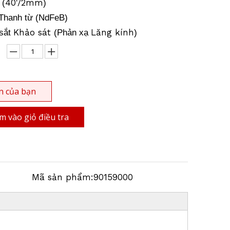
n
40'/2mm
(
)
Thanh từ (NdFeB)
Khảo sát
Lăng kính
sắt
(Phản xạ
)
n của bạn
 vào giỏ điều tra
Mã sản phẩm:
90159000