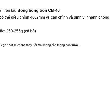
ới.
trên tàu
Bong bóng tròn CB-40
 có thể điều chỉnh 40'/2mm
vì căn chỉnh và định vị nhanh chóng
ắc:
250-255
g (cả bộ)
i cập nhật sẽ có thể thay đổi mà không cần thông báo trước.
a & Hashtags
o sát,Thiết bị khảo sát,Phụ kiện khảo sát,Hệ thống bản đồ di động,Khảo sát bản đồ di động,K
AM,Hệ thống địa chất,Nắm bắt thực tế,Khảo sát đường sắt,Bộ điều hợp nhân viên san lấp mặt 
,Giày ray từ tính,
nh nhỏ, Bộ chuyển đổi gắn lăng kính, Bộ chuyển đổi cực lăng kính, Giá đỡ lăng kính, Cốc hút, 
ét,
ổi mục tiêu máy quét, Đế mục tiêu máy quét, Đế chuyển đổi từ tính, Giá đỡ lăng kính Tribrach, 
ổi lăng kính, Lăng kính