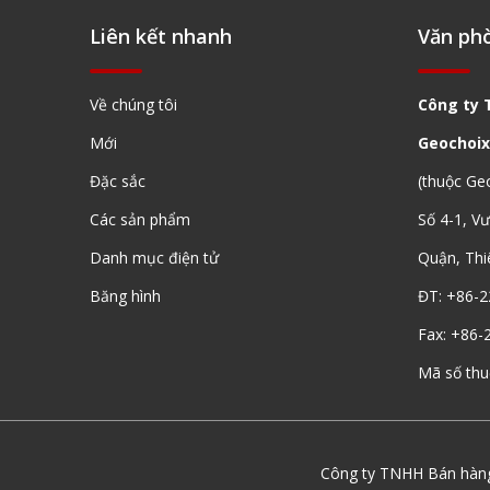
Liên kết nhanh
Văn ph
Về chúng tôi
Công ty 
Mới
Geochoix
Chân máy thang máy của nhà thầu (3,6m)
Đặc sắc
(thuộc Ge
Các sản phẩm
Số 4-1, V
Danh mục điện tử
Quận, Thi
Băng hình
ĐT: +86-2
Fax: +86-
Mã số th
Công ty TNHH Bán hàng