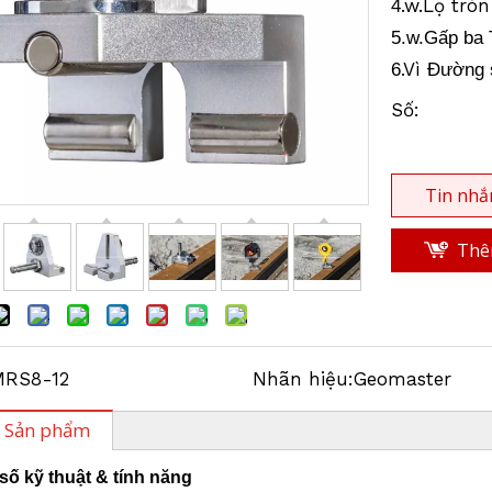
.w.Lọ trò
4
5.w.Gấp ba
.Vì
6
Đường 
Số:
Tin nhắ
Thêm
MRS8-12
Nhãn hiệu:
Geomaster
ả Sản phẩm
số kỹ thuật & tính năng