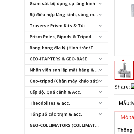
Giám sát bộ dụng cụ lăng kính
Bộ điều hợp lăng kính, sóng mang & bộ nhớ
Traverse Prism Kits & Túi
Prism Poles, Bipods & Tripod
Bong bóng địa lý (Hình tròn/Tấm/Thanh)
Chân máy chuyên nghiệp dành cho mọi địa hình
GEO-ITAPTERS & GEO-BASE
Nhân viên san lấp mặt bằng & Bipod
Geo-tripod (Chân máy khảo sát)
Share:
Cấp độ, Quá cảnh & Acc.
Theodolites & acc.
Mẫu:
Tổng số các trạm & acc.
Mô t
GEO-COLLIMATORS (COLLIMATORS khảo sát)
Thông 