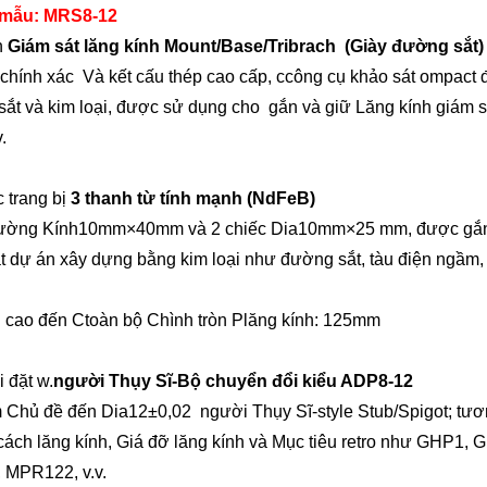
 mẫu:
MRS8-12
h
Giám sát lăng kính Mount/Base/Tribrach
(Giày đường sắt)
chính xác
Và
kết cấu thép cao cấp, c
công cụ khảo sát ompact đ
ắt và kim loại, được sử dụng cho
gắn và giữ Lăng kính giám sá
.
 trang bị
3 thanh từ tính mạnh (NdFeB)
Đường Kính10mm
×
40mm và 2 chiếc Dia10mm
×
25 mm, được gắn
t dự án xây dựng bằng kim loại như đường sắt, tàu điện ngầm, c
 cao đến
C
toàn bộ
C
hình tròn
P
lăng kính: 125mm
i đặt w.
người Thụy Sĩ
-Bộ chuyển đổi kiểu ADP
8
-1
2
 Chủ đề đến
Dia12±0,02
người Thụy Sĩ
-style Stub/Spigot; tư
cách lăng kính, Giá đỡ lăng kính và Mục tiêu retro như GH
 MPR122, v.v.