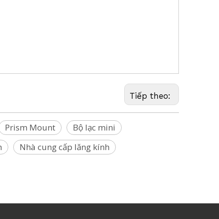
khảo sát, Điểm đánh dấu điểm khảo sát, Điểm cắm khảo sát, Dấu khảo sát,
 dấu khảo sát, Lăng kính hàng đầu, Tổ trôi, Kẹp đường ray, Kẹp lăng kính
Tiếp theo:
Prism Mount
Bộ lạc mini
h
Nhà cung cấp lăng kính