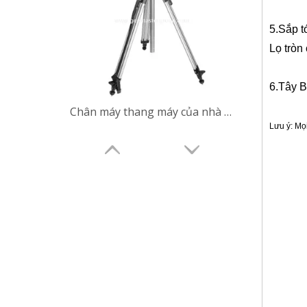
5
.Sắp t
Lọ tròn
6.
Tây B
Chân máy thang máy của nhà thầu (3,5m)
Lưu ý: Mọ
Từ khó
Dụng cụ khả
Khảo sát SL
tính,Đế gắn
Cực lăng kí
cầu máy qu
Bộ chuyển đ
Bộ chuyển đ