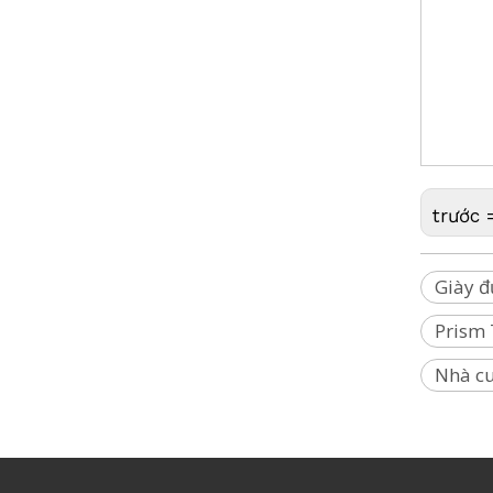
Pin khảo sát Lithium (3.8v,5.2Ah,19.76Wh)
Người vận c
Điểm đánh d
Chốt khảo s
đường ray 
Leica, Niko
trước 
Giày đ
Prism 
Chân máy thang máy bằng sợi thủy tinh (3,6m)
Nhà cu