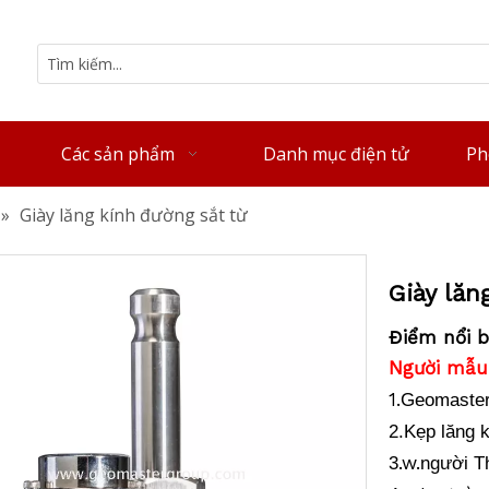
Các sản phẩm
Danh mục điện tử
Ph
»
Giày lăng kính đường sắt từ
Giày lăn
Điểm nổi b
Người mẫu
1.
Geomaster 
2.Kẹp lăng 
.w.
3
người T