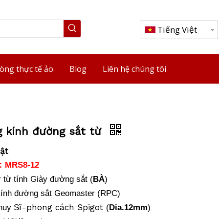
Tiếng Việt
òng thực tế ảo
Blog
Liên hệ chúng tôi
g kính đường sắt từ
ật
:
MRS8-12
từ tính
Giày đường sắt (
BÀ
)
kính đường sắt Geomaster (RPC)
-phong cách Spigot
hụy Sĩ
(
Dia.12mm
)