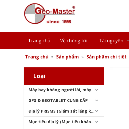
Cơ sở lăng kính đường sắt từ tính (48mm)
Trang chủ
Về chúng tôi
Tài nguyên
Trang chủ
»
Sản phẩm
»
Sản phẩm chi tiết
Loại
Máy bay không người lái, máy quét laser, máy theo dõi laser & slam
Neo chốt ổ đĩa (53mm)
GPS & GEOTABLET CUNG CẤP
Địa lý PRISMS (Giám sát lăng kính)
Mục tiêu địa lý (Mục tiêu khảo sát)