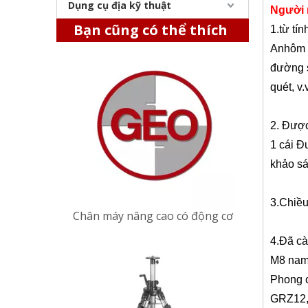
Dụng cụ địa kỹ thuật
Chân máy nâng cao có động cơ
Người
Bạn cũng có thể thích
1.
từ tín
A
nhôm 
đường s
quét, v.v
2. Được
1 cái 
khảo sá
3.
Chiều
Chân máy thang máy của nhà thầu (2,4m)
4
.Đã cà
M8 nam
Phong 
GRZ12,