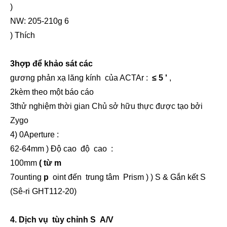
)
NW: 205-210g
6
) Thích
3
hợp
để khảo sát các
gương phản
xạ
lăng kính
của
ACTAr
:
≤
5
'
,
2
kèm
theo
một báo cáo
3
thử
nghiệm
thời
gian Chủ sở hữu
thực
được
tạo
bởi
Zygo
4
)
0
Aperture
:
62-64mm
)
Độ
cao
độ
cao
:
100mm
(
từ
m
7
ounting
p
oint
đến
trung
tâm
Prism
)
)
S &
Gắn kết
S
(Sê-ri GHT112-20)
4.
Dịch vụ
tùy chỉnh
S
A/V