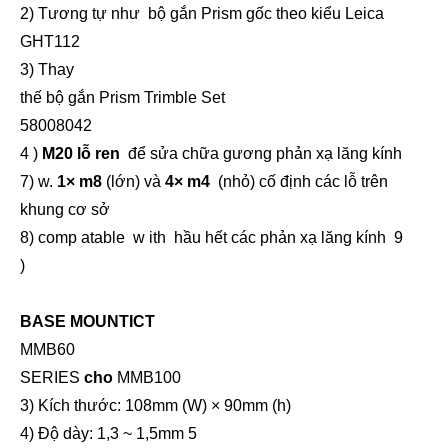
2
)
Tương tự như
bộ gắn Prism gốc theo kiểu Leica
GHT112
3
)
Thay
thế bộ
gắn
Prism
Trimble
Set
58008042
4
)
M20 lỗ ren
để sửa chữa gương phản xạ lăng kính
7)
w.
1
×
m8
(lớn) và
4
×
m4
(nhỏ) cố định các lỗ trên
khung cơ sở
8)
comp
atable
w
ith
hầu hết các phản xạ lăng kính
9
)
BASE
MOUNTICT
MMB60
SERIES
cho
MMB100
3) Kích thước: 108mm (W)
×
90
mm (h)
4) Độ dày: 1,3 ~ 1,5mm 5