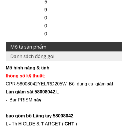
5
9
0
0
0
Mô tả sản phẩm
Danh sách đóng gói
Mô hình năng &
tính
thông số kỹ
thuật:
GPR-58008042YEL/RD205W
Bộ
dụng cụ
giám
sát
Làn giám
sát
58008042
,
L
-
Bar PRISM
này
bao
gồm
bộ
Lăng
tay
58008042
L
-
Th
H
OLDE &
T
ARGET (
GHT
)