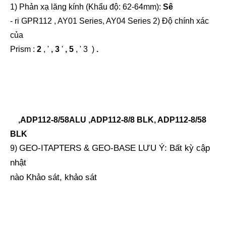
1) Phản xạ lăng kính (Khẩu độ: 62-64mm):
Sê
-
ri
GPR112
, AY01 Series, AY04 Series
2)
Độ
chính
xác
của
Prism
:
2
,
'
, 3
'
, 5
,
'
3
)
.
​
​
​
​
​
​
​
​
,
ADP112-8/58ALU
,
ADP112-8/8
BLK,
ADP112-8/58
BLK
GEO-ITAPTERS & GEO-BASE LƯU Ý: Bất kỳ cập
9)
nhật
nào Khảo sát, khảo sát
có thể thay đổi mà không cần thông báo trước! lăng
kính, lăng kính 360 độ,
lăng kính 90 độ, mèo lăng kính mắt, lăng kính mini, bộ