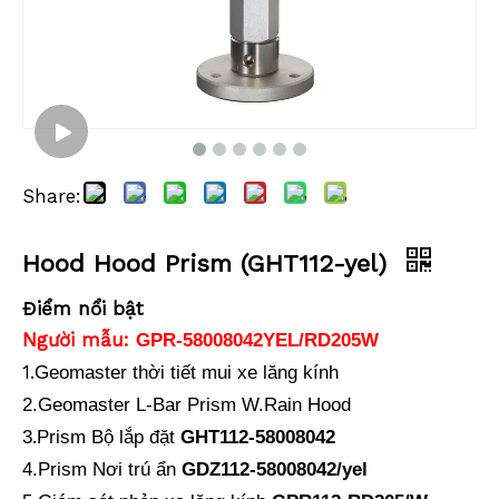
Share:
Hood Hood Prism (GHT112-yel)
Điểm nổi bật
Người mẫu:
GPR-58008042YEL/RD205W
1.
Geomaster thời tiết mui xe lăng kính
2.Geomaster L-Bar Prism W.Rain Hood
.
3
Prism
Bộ lắp đặt
GHT112-58008042
4.Prism
Nơi trú ẩn
GDZ112-58008042/yel