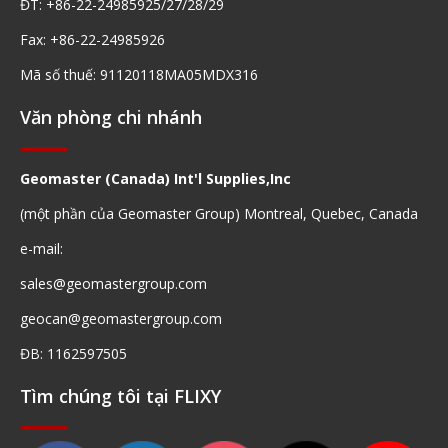
ĐT: +86-22-24985925/27/28/29
Fax: +86-22-24985926
Mã số thuế: 91120118MA05MDX316
Văn phòng chi nhánh
Geomaster (Canada) Int'l Supplies,Inc
(một phần của Geomaster Group) Montreal, Quebec, Canada
e-mail:
sales@geomastergroup.com
geocan@geomastergroup.com
ĐB: 1162597505
Tìm chúng tôi tại FLIXY