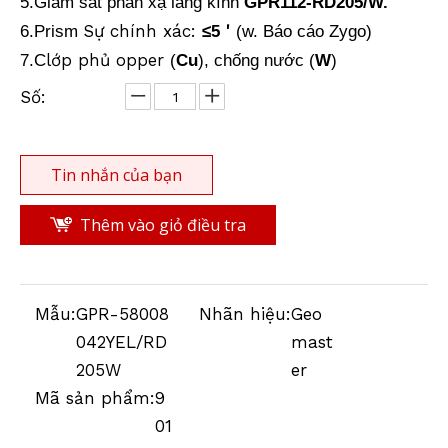
5.
Giám sát phản xạ lăng kính
GPR112-RD205/W.
Sự chính xác:
'
6.
Prism
≤
5
(w. Báo cáo Zygo)
lớp phủ opper
7
.C
(
Cu
), chống nước (
W
)
Số:
Tin nhắn của bạn
Thêm vào giỏ điều tra
Mẫu:
GPR-58008
Nhãn hiệu:
Geo
042YEL/RD
mast
205W
er
Mã sản phẩm:
9
01