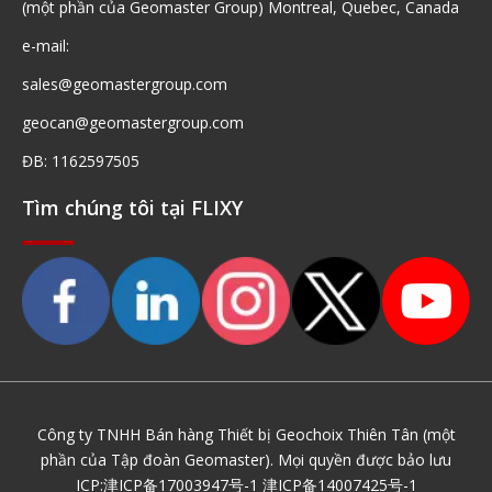
(một phần của Geomaster Group) Montreal, Quebec, Canada
e-mail:
sales@geomastergroup.com
geocan@geomastergroup.com
ĐB: 1162597505
Tìm chúng tôi tại FLIXY
Công ty TNHH Bán hàng Thiết bị Geochoix Thiên Tân (một
phần của Tập đoàn Geomaster). Mọi quyền được bảo lưu
ICP:
津ICP备17003947号-1
津ICP备14007425号-1