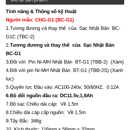
Tính năng & Thông số kỹ thuật
Người mẫu:
CHG-
G1 (BC-G1)
1.Tương đương và thay thế của Sạc Nhật Bản BC-
G1C (TBC-2)
2.
Tương đương và thay thế của Sạc Nhật Bản
BC-G1
3.Đối với Pin Ni-MH Nhật Bản BT-G1 (TBB-2) (Xám)
Khảo sát bộ sạc pin
Khảo sát bộ sạc pin
4.Đối với pin Ni-MH Nhật Bản BT-G1 (TBB-2S) (Xanh
lục)
5
.Quyền lực
Đầu vào: AC100-240v, 50/60HZ,
0.
1
2A
6
.Bộ đổi nguồn
đầu ra
:
DC11.5v
,
1,8Ah
7
.Bộ sạc
Chiều dài cáp:
Về
1,5m
8
.
Chiều dài cáp cấp nguồn:
Về
1,5m
9.Tây Bắc: 346g
10. Kích thước: 116mm x 56mm x 32mm