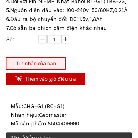
Pin Ni-MH Nhật Bản
BT-G1 (TBB-2S)
4.Đối với
ôi
.Nguồn điện đầu vào: 100-240v, 50/60HZ,0.2
À
5
1
.Đầu ra bộ chuyển đổi: DC11.5v
1,8Ah
6
,
Khảo sát bộ sạc pin
Khảo sát bộ sạc pin
.Có sẵn ba phích cắm điện khác nhau
7
Số:
Tin nhắn của bạn
Thêm vào giỏ điều tra
Mẫu:
CHG-G1 (BC-G1)
Khảo sát bộ sạc pin
Khảo sát bộ sạc pin
Nhãn hiệu:
Geomaster
Mã sản phẩm:
8504409990
Mô tả Sản phẩm