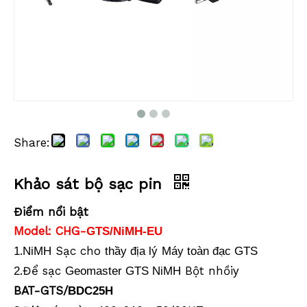
Share:
Khảo sát bộ sạc pin
Khảo sát bộ sạc pin
Khảo sát bộ sạc pin
Điểm nổi bật
Model: CHG-
GTS/NiMH-EU
.
Sạc cho
1
NiMH
thầy địa lý
Máy toàn đạc GTS
.Để sạc
Bột nhồi
2
Geomaster GTS
NiMH
y
BAT-GTS/
BDC25H