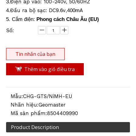
.Điện áp vào: 100-240v, 50/60HZ
3
.Đầu ra bộ sạc: DC
v
A
4
9.6
,400m
5. Cắm điện:
Phong cách Châu Âu (EU)
Khảo sát bộ sạc pin
Khảo sát bộ sạc pin
Số:
Tin nhắn của bạn
Thêm vào giỏ điều tra
Mẫu:
CHG-GTS/NiMH-EU
Nhãn hiệu:
Geomaster
Khảo sát bộ sạc pin
Khảo sát bộ sạc pin
Mã sản phẩm:
8504409990
Product Description