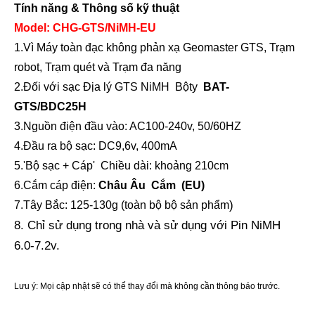
Tính năng & Thông số kỹ thuật
Model: CHG-
GTS/NiMH-EU
1
.Vì
Máy toàn đạc không phản xạ Geomaster GTS, Trạm
robot, Trạm quét và Trạm đa năng
2.Đối với
sạc
Địa lý GTS NiMH
Bột
y
BAT-
GTS/
BDC25H
3.Nguồn điện đầu vào: AC100-240v, 50/60HZ
4
.Đầu ra bộ sạc: DC
9,6v, 400mA
Khảo sát bộ sạc pin
Khảo sát bộ sạc pin
5.
'
Bộ sạc + Cáp' Chiều dài: khoảng 210cm
6
.Cắm cáp điện
:
Châu Âu
Cắm
(EU)
)
7
.Tây Bắc: 1
25-130
g (
toàn bộ bộ sản phẩm
8. Chỉ sử dụng trong nhà và sử dụng với Pin NiMH
6.0-7.2v.
Lưu ý: Mọi cập nhật sẽ có thể thay đổi mà không cần thông báo trước.