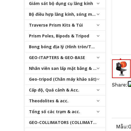
Giám sát bộ dụng cụ lăng kính
Bộ điều hợp lăng kính, sóng mang & bộ nhớ
Traverse Prism Kits & Túi
Prism Poles, Bipods & Tripod
Bong bóng địa lý (Hình tròn/Tấm/Thanh)
Chân máy chuyên nghiệp dành cho mọi địa hình
GEO-ITAPTERS & GEO-BASE
Nhân viên san lấp mặt bằng & Bipod
Geo-tripod (Chân máy khảo sát)
Share:
Cấp độ, Quá cảnh & Acc.
Theodolites & acc.
Tổng số các trạm & acc.
GEO-COLLIMATORS (COLLIMATORS khảo sát)
Mẫu: