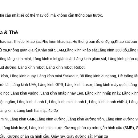
ọi cập nhật sẽ có thể thay đổi mà không cần thông báo trước.
a & Thẻ
hảo sát,Thiết bị khảo sát,Phụ kiện khảo sát,Hệ thống bản đồ di động,Khảo sát bản
từ xa,Không gian địa lý,Khảo sát SLAM,Lăng kính khảo sát,Lăng kính 360 độ,Lăng 
hống lăng kính mini, Lăng kính mini giám sát, Lăng kính giám sát, Lăng kính phản 
ud đường, Lăng kính robot, Lăng kính robot, Robot
 kính, Lăng kính quay, Lăng kính mini Stakeout, Bộ lăng kính đi ngang, Hệ thống 
ời lái, Lăng kính UAV, Lăng kính GPS, Lăng kính Laser, Lăng kính máy quét, Lăng
g học Lăng kính vuông, Lăng kính nhấp nháy Led, Lăng kính nhấp nháy, Lăng kín
điện ngầm, Lăng kính thanh L, Lăng kính mini thanh L, Lăng kính thanh chữ U, Lăng
Lăng kính, Lăng kính hai mặt, 45 độ
 mini, Lăng kính GMP, Lăng kính đường, Lăng kính đường tròn, Lăng kính đường v
, Lăng kính trượt, Lăng kính mini trượt, Gương phản xạ retro gắn hình cầu (SMR),
 cầu, Gương phản xạ hình cầu, Giày ray, Giày đường sắt, Phản xạ