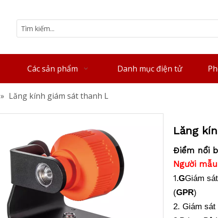
Các sản phẩm
Danh mục điện tử
Ph
»
Lăng kính giám sát thanh L
Lăng kí
Điểm nổi b
Người mẫu
1.
G
Giám sát
(
GPR
)
2. Giám sát