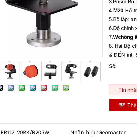
.
3
Prism
Bộ 
M
Hố
4.
20
t
a
5
.
Bộ lắp:
6.
Độ chính 
7.
W
chống 
Bộ ch
8. Hai
ĐẾN
&
int.
Số:
Tin nhắ
Thêm
GPR112-20BK/R203W
Nhãn hiệu:
Geomaster