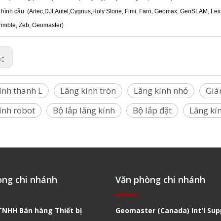
 hình cầu
(Artec,DJI,Autel,Cygnus,Holy Stone, Fimi, Faro, Geomax, GeoSLAM, Leica,
rimble, Zeb, Geomaster)
=:
ính thanh L
Lăng kính tròn
Lăng kính nhỏ
Giá
ính robot
Bộ lắp lăng kính
Bộ lắp đặt
Lăng kí
òng chi nhánh
Văn phòng chi nhánh
TNHH Bán hàng Thiết bị
Geomaster (Canada) Int'l Supp