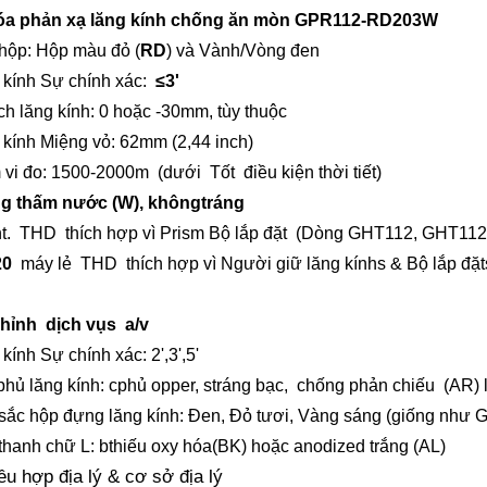
a phản xạ lăng kính chống ăn mòn G
PR112-RD203W
hộp: Hộp màu đỏ (
RD
) và Vành/Vòng đen
 kính
Sự chính xác:
≤
3
'
ch lăng kính: 0 hoặc -30mm, tùy thuộc
 kính
Miệng vỏ:
62mm (2,44 inch)
 vi đo: 1500-2000m
(dưới
Tốt
điều kiện thời tiết)
g thấm nước (W), không
tráng
t.
T
HD
thích hợp
vì
Prism
Bộ lắp đặt
(Dòng GHT112, GHT112
20
máy lẻ
T
HD
thích hợp
vì
Người giữ lăng kính
s &
Bộ lắp đặt
chỉnh
dịch vụ
s
a/v
 kính
Sự chính xác
: 2
'
,3
'
,5
'
phủ lăng kính: c
phủ opper
, s
tráng bạc,
chống phản chiếu
(AR) 
sắc hộp đựng lăng kính: Đen, Đỏ tươi, Vàng sáng (giống như G
thanh chữ L: b
thiếu oxy hóa
(BK) hoặc
anodized trắng (AL)
ều hợp địa lý & cơ sở địa lý