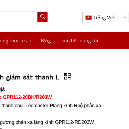
Tiếng Việt
òng thực tế ảo
Blog
Liên hệ chúng tôi
nh giám sát thanh L
ật
:
GPR112-20BK/R203W
 thanh chữ L eomaster
P
lăng kính
R
bộ phản xạ
 gương phản xạ lăng kính
GPR112-RD203W