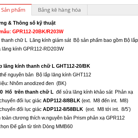
ả Sản phẩm
Bảng kê hàng hóa
ưng &
Thông số kỹ thuật
 mẫu:
GPR112-20BK/R203W
y
thanh chữ L
Lăng kính giám sát
Bộ sản phẩm bao gồm Bộ lắp 
 lăng kính G
PR112-RD203W
p lăng kính thanh chữ L
G
HT
112-
20
/BK
 thế
nguyên bản
Bộ lắp lăng kính
GHT112
liệu: Nhôm anodized đen
(BK)
0
Hố
trên thanh chữ L
để sửa lăng kính khảo sát
Phản xạ
chuyển đổi lục giác
ADP112-8/8
BLK
(e
xt.
M8 đến
int.
M8)
chuyển đổi lục giác
ADP112-8/58
BLK
(e
xt.
M8 tới
int.
8/5')
 toàn c
tương thích w.
nguyên bản
Prism
phản xạ
GPR112
 chọn Đế gắn từ tính Dòng MMB60