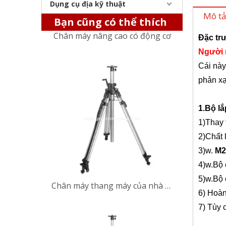
Dụng cụ địa kỹ thuật
Chân máy nâng cao có động cơ
Mô t
Bạn cũng có thể thích
Đặc tr
Người
Cái nà
phản xạ
1.
Bộ lắ
1)
Thay
2)
Chất 
3)
w.
M
2
Chân máy thang máy của nhà thầu (2,4m)
4)
w.Bộ 
5)
w.Bộ 
6) Hoàn
7) Tùy