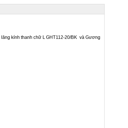
lăng kính thanh chữ L
G
HT
112-
20
/BK
và Gương