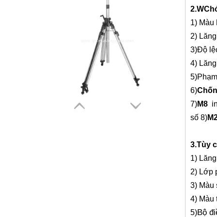
2.W
Chó
1) Màu 
2
) Lăng
3)
Độ lệ
4
) Lăng
5)
Phạm
Chân máy thang máy của nhà thầu (3,5m)
6)
Chốn
7)
M8
in
số 8)
M
3.
Tùy 
1) Lăng
2) Lớp 
3) Màu 
4) Màu 
Bộ đi
5)