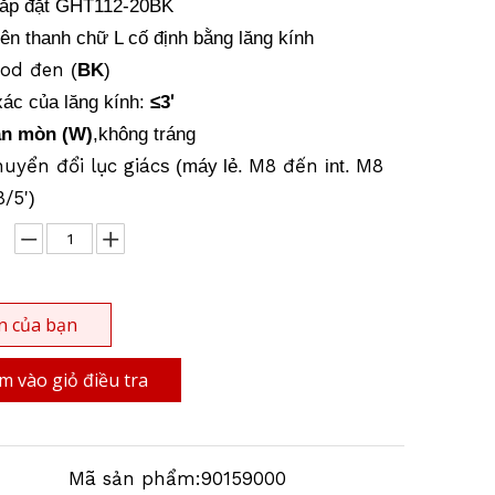
lắp đặt
GHT112-20BK
rên thanh chữ L cố định bằng lăng kính
nod đen
(
BK
)
'
xác của lăng kính:
≤
3
ăn mòn (W)
,không tráng
uyển đổi lục giác
M8 đến
M8
s (máy lẻ.
int.
8/5'
)
n của bạn
 vào giỏ điều tra
Mã sản phẩm:
90159000