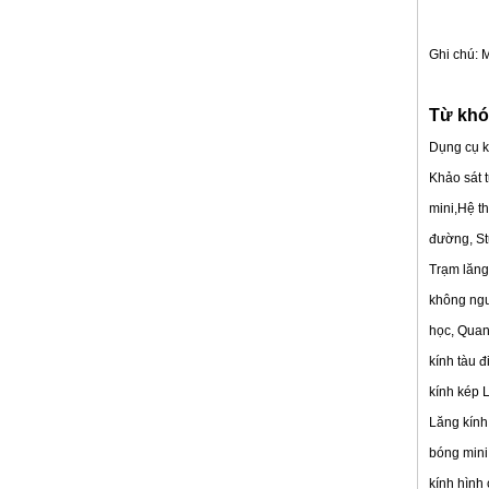
Pin khảo sát Lithium (3.8v,5.2Ah,19.76Wh)
Ghi chú:
M
Từ khó
Dụng cụ k
Khảo sát 
mini,Hệ t
đường, St
Trạm lăng
không ngư
học, Quan
Chân máy thang máy bằng sợi thủy tinh (3,6m)
kính tàu 
kính kép 
Lăng kính
bóng mini
kính hình