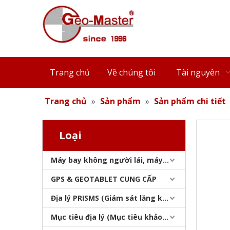
Cơ sở lăng kính đường sắt từ tính (48mm)
Trang chủ
Về chúng tôi
Tài nguyên
Trang chủ
»
Sản phẩm
»
Sản phẩm chi tiết
Loại
Máy bay không người lái, máy quét laser, máy theo dõi laser & slam
Neo chốt ổ đĩa (53mm)
GPS & GEOTABLET CUNG CẤP
Địa lý PRISMS (Giám sát lăng kính)
Mục tiêu địa lý (Mục tiêu khảo sát)