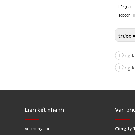
Lăng kính
Topcon, T
trước 
Chân máy thang máy của nhà thầu (3,6m)
Lăng k
Lăng k
Liên kết nhanh
Văn ph
Về chúng tôi
Công ty 