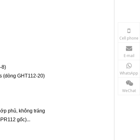
Cell phone
E-mail
-8)
WhatsApp
s (dòng GHT112-20)
WeChat
lớp phủ,
không tráng
PR112 gốc)...