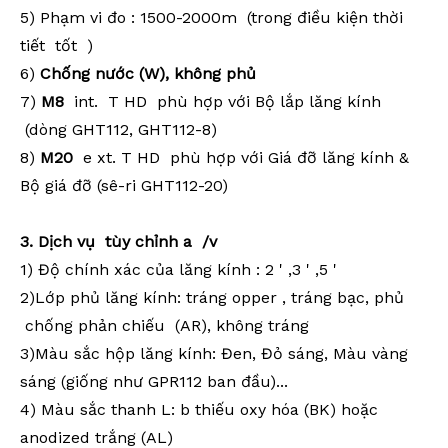
5) Phạm vi đo
: 1500-2000m (trong điều kiện thời
tiết
tốt
)
6)
Chống nước (W), không
phủ
7)
M8
int.
T
HD
phù hợp
với
Bộ lắp lăng
kính
(dòng GHT112, GHT112-8)
8)
M20
e
xt.
T
HD
phù hợp
với Giá đỡ lăng kính
&
Bộ giá đỡ
(sê-ri GHT112-20)
3.
Dịch vụ
tùy chỉnh
a
/v
1)
Độ chính xác của lăng kính
: 2
'
,3
'
,5
'
2)Lớp phủ lăng kính:
tráng opper
,
tráng bạc, phủ
chống phản chiếu
(AR),
không tráng
3)Màu sắc hộp lăng kính: Đen, Đỏ sáng, Màu vàng
sáng (giống như GPR112 ban đầu)...
4) Màu sắc thanh L: b
thiếu oxy hóa
(BK) hoặc
anodized trắng (AL)