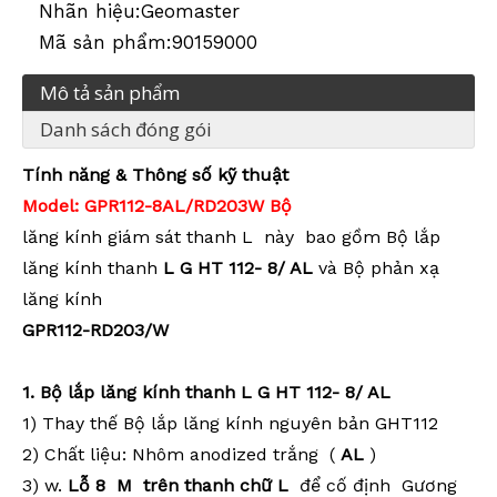
Nhãn hiệu:
Geomaster
Mã sản phẩm:
90159000
Mô tả sản phẩm
Danh sách đóng gói
Tính năng &
Thông số kỹ thuật
Model:
GPR112-8AL/RD203W Bộ
lăng kính giám sát
thanh L này
bao gồm Bộ lắp
lăng kính thanh
L G
HT
112-
8
/
AL
và Bộ phản xạ
lăng kính
GPR112-RD203/W
1.
Bộ lắp lăng kính thanh
L G
HT
112-
8
/
AL
1)
Thay thế
Bộ lắp lăng kính nguyên bản
GHT112
2)
Chất liệu:
Nhôm anodized
trắng
(
AL
)
3)
w.
Lỗ
8
M
trên thanh chữ L
để cố định
Gương