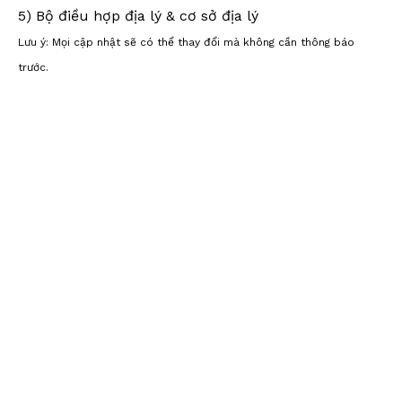
5) Bộ điều hợp địa lý & cơ sở địa lý
Lưu ý: Mọi cập nhật sẽ có thể thay đổi mà không cần thông báo
trước.
Dụng cụ khảo sát,Thiết bị khảo sát,Phụ kiện khảo sát,Hệ thống bản đồ di
động,Khảo sát bản đồ di động,Khảo sát LiDAR,Hệ thống bản đồ
SLAM, Khảo sát từ xa,Không gian địa lý,Khảo sát SLAM,Lăng kính khảo
sát,Lăng kính 360 độ,Lăng kính 90 độ
,Lăng kính mắt mèo,Lăng kính
mini,Bộ lăng kính mini,Hệ thống lăng kính mini, Lăng kính giám sát
nhỏ,Lăng kính giám sát,Phản xạ lăng kính,Phản xạ Lăng kính, Lăng kính
giám sát đường, Lăng kính đường, Nghiên
cứu đường, Lăng kính robot, Lăng kính robot, Trạm lăng kính robot, Lăng
kính quay, Lăng kính mini Stakeout, Bộ lăng kính đi ngang, Hệ thống lăng
kính đi qua, Lăng kính đường hầm, Lăng kính máy bay không người lái,
Lăng kính UAV, Lăng kính GPS, Lăng kính Laser, Lăng kính máy quét, Lăng
kính 3D, Lăng kính mục tiêu, Kính quang học, Lăng kính quang học, Hình
vuông quang học, Đèn LED Lăng kính nhấp nháy, Lăng kính nhấp nháy,