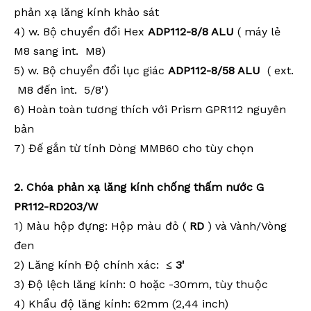
phản xạ lăng kính khảo sát
4)
w. Bộ chuyển đổi Hex
ADP112-8/8
ALU
(
máy lẻ
M8 sang
int.
M8)
5)
w. Bộ chuyển đổi lục giác
ADP112-8/58
ALU
(
ext.
M8 đến
int.
5/8')
6) Hoàn toàn
tương thích với
Prism GPR112
nguyên
bản
7) Đế gắn từ tính Dòng MMB60 cho tùy chọn
2.
Chóa phản xạ lăng kính chống thấm nước G
PR112-RD203/W
1) Màu hộp đựng: Hộp màu đỏ (
RD
) và Vành/Vòng
đen
2) Lăng kính
Độ chính xác:
≤
3
'
3)
Độ lệch lăng kính: 0 hoặc -30mm, tùy thuộc
4) Khẩu
độ lăng kính: 62mm (2,44 inch)