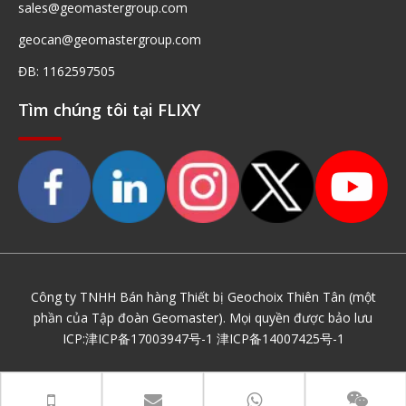
sales@geomastergroup.com
geocan@geomastergroup.com
ĐB: 1162597505
Tìm chúng tôi tại FLIXY
Công ty TNHH Bán hàng Thiết bị Geochoix Thiên Tân (một
phần của Tập đoàn Geomaster). Mọi quyền được bảo lưu
ICP:
津ICP备17003947号-1
津ICP备14007425号-1