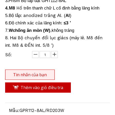
.
3
Prism
Bộ lắp đặt
GHT112-8AL
M
Hố
4.
8
trên thanh chữ L cố định bằng lăng kính
anodized trắng
5
.
Bộ lắp:
Al.
(
Al
)
'
6.
Độ chính xác của lăng kính:
≤
3
7.
W
chống ăn mòn (W)
,không tráng
Bộ chuyển đổi lục giác
M8 đến
8. Hai
s (máy lẻ.
M8
ĐẾN
5/8 '
int.
&
int.
)
Số:
Tin nhắn của bạn
Thêm vào giỏ điều tra
Mẫu:
GPR112-8AL/RD203W