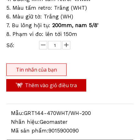
5. Màu tấm retro: Trắng (WHT)
Mục tiêu Bolt hội tụ
Mục tiêu phản xạ hai chiều (60mm)
6. Màu giữ tờ: Trắng (WH)
7. Bu lông hội tụ:
200mm, nam 5/8'
8. Phạm vi đo: lên tới 150m
Số:
Tin nhắn của bạn
Thêm vào giỏ điều tra
Mẫu:
GRT144-470WHT/WH-200
Nhãn hiệu:
Geomaster
Mã sản phẩm:
9015900090