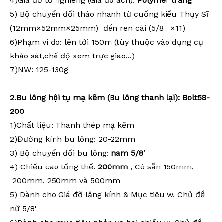
4)Giá đỡ tờ nghiêng (Giá đỡ ách):
Polymer trắng
5) Bộ
chuyển đổi tháo nhanh
từ cuống kiểu Thụy Sĩ
(12mm×52mm×25mm)
đến ren cái (5/8
'
×11)
6)Phạm vi đo: lên tới 150m (tùy thuộc vào dụng cụ
khảo sát,chế độ xem trực giao...)
7)NW: 125-130g
2.Bu
lông hội tụ mạ kẽm (Bu lông thanh lại): Bolt58-
200
1)Chất liệu: Thanh thép mạ kẽm
2)Đường kính bu lông: 20-22mm
3) Bộ chuyển đổi bu lông:
nam 5/8'
4) Chiều cao tổng thể:
200mm
; Có sẵn 150mm,
200mm, 250mm và 500mm
5) Dành cho Giá đỡ lăng kính & Mục tiêu w. Chủ đề
nữ 5/8'