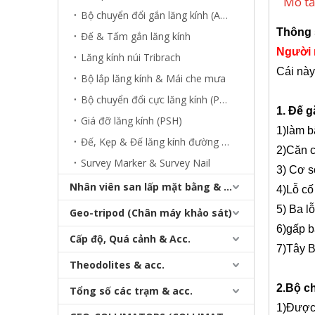
Mô tả
Bộ chuyển đổi gắn lăng kính (ADP/GAD/GDZ)
Thông 
Đế & Tấm gắn lăng kính
Người
Lăng kính núi Tribrach
Cái nà
Bộ lắp lăng kính & Mái che mưa
Bộ chuyển đổi cực lăng kính (PPA)
1. Đế 
Giá đỡ lăng kính (PSH)
1)
làm 
Cơ sở lăng kính đường sắt từ tính (48mm)
Đế, Kẹp & Đế lăng kính đường sắt (Khảo sát đường sắt)
2)
Căn 
Survey Marker & Survey Nail
3) Cơ 
Nhân viên san lấp mặt bằng & Bipod
4)
Lỗ cố
5) Ba l
Geo-tripod (Chân máy khảo sát)
6)
gấp 
Cấp độ, Quá cảnh & Acc.
7)
Tây 
Theodolites & acc.
2.Bộ ch
Tổng số các trạm & acc.
1)
Được