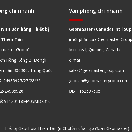
òng chi nhánh
Văn phòng chi nhánh
TNHH Bán hàng Thiết bị
Geomaster (Canada) Int'l Supp
 Thiên Tân
(một phần của Geomaster Group
omaster Group)
Montreal, Quebec, Canada
ườn Hồng Kông B, Dongli
e-mail:
ên Tân 300300, Trung Quốc
sales@geomastergroup.com
2-24985925/27/28/29
geocan@geomastergroup.com
22-24985926
ĐB: 1162597505
uế: 91120118MA05MDX316
 Thiết bị Geochoix Thiên Tân (một phần của Tập đoàn Geomaster). 