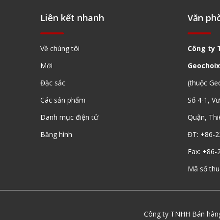
Liên kết nhanh
Văn ph
Về chúng tôi
Công ty 
Mới
Geochoix
Đặc sắc
(thuộc Ge
Bộ chuyển đổi ngàm lăng kính (5/8',200mm)
Các sản phẩm
Số 4-1, V
Danh mục điện tử
Quận, Thi
Băng hình
ĐT: +86-2
Fax: +86-
Mã số th
Công ty TNHH Bán hàng