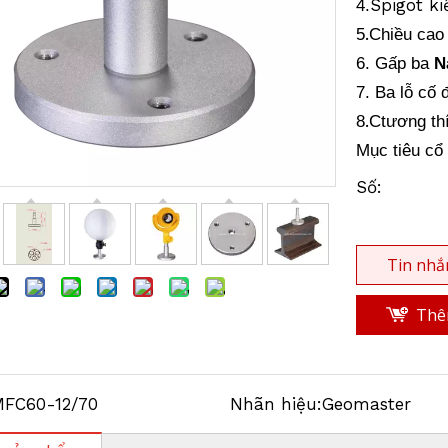
Spigot k
4.
.
5
Chiều cao
6. Gấp ba
N
7. Ba lỗ cố đ
.
8
C
tương th
Mục tiêu cổ 
Số:
Tin nhắ
Thêm
FC60-12/70
Nhãn hiệu:
Geomaster