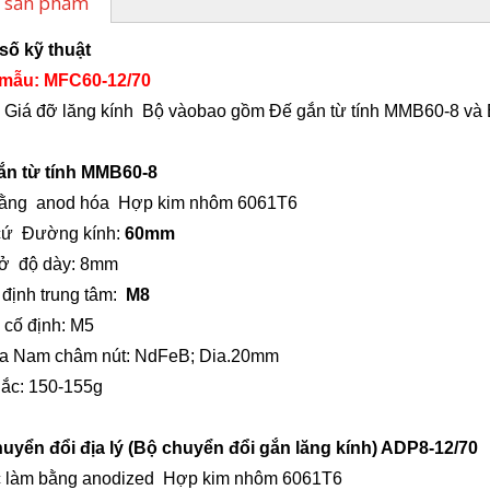
 sản phẩm
số kỹ thuật
 mẫu:
MFC60-12/70
y
Giá đỡ lăng kính
Bộ vào
bao gồm Đế gắn từ tính MMB60-8 và 
gắn từ tính MMB60-8
bằng anod hóa
Hợp kim nhôm 6061T6
cứ
Đường kính:
60
mm
sở
độ dày:
8
mm
 định trung tâm:
M8
ỗ cố định: M5
ba
Nam châm nút: NdFeB; Dia.20mm
Bắc:
150-155
g
uyển đổi địa lý (Bộ chuyển đổi gắn lăng kính) ADP8-12/70
 làm bằng anodized
Hợp kim nhôm 6061T6