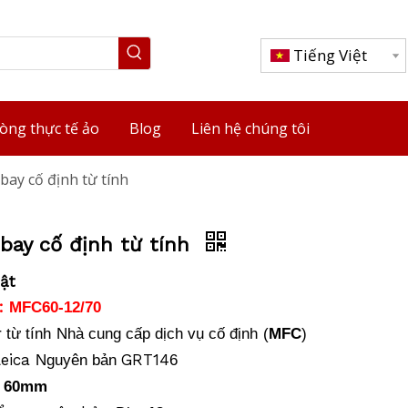
Tiếng Việt
òng thực tế ảo
Blog
Liên hệ chúng tôi
bay cố định từ tính
bay cố định từ tính
ật
:
MFC60-12/70
từ tính
Nhà cung cấp dịch vụ cố định
(
MFC
)
Leica
GRT14
Nguyên bản
6
60mm