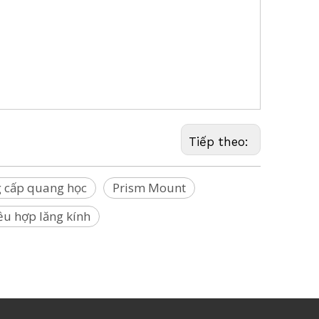
h dấu điểm khảo sát, Điểm cắm khảo sát, Dấu khảo sát, Điểm đánh dấu khảo
dấu khảo sát, (Artec, DJI, Autel, Cygnus, Holy Stone, Fimi, Faro,
Tiếp theo:
 cấp quang học
Prism Mount
ều hợp lăng kính