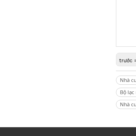
Lăng kính T
Carrier cố định từ tính
sát, Đài tư
Điểm chuẩn 
Geomax, Geo
Onrol, Pent
trước 
Nhà cu
Bộ lạc
Bộ chuyển đổi ngàm lăng kính (5/8',70mm)
Nhà cu