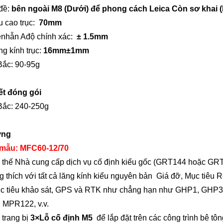
đề:
bên ngoài M8 (Dưới) để
phong cách Leica
Còn sơ khai 
u cao trục:
70mm
e
nhẫn
A
độ chính xác:
± 1
.5
mm
g kính trục:
16mm
±
1mm
Bắc: 90-95g
iết đóng gói
Bắc: 240-250g
ưng
 mẫu:
MFC60-12/70
 thế Nhà cung cấp dịch vụ cố định kiểu gốc (GRT14
4 hoặc GR
g thích với
tất cả lăng kính kiểu nguyên bản Giá đỡ, Mục tiêu R
c tiêu khảo sát, GPS và RTK như
chẳng hạn như GHP1, GHP3
 MPR122, v.v.
trang bị
3
×
Lỗ cố định M5
để lắp đặt trên các công trình bê tô