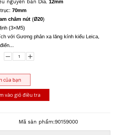
iểu nguyên bản
Dia.
12mm
 trục:
70mm
Ø
am châm nút
(
20
)
ịnh (
3
×
M5)
ích với Gương phản xạ lăng kính kiểu Leica,
điển...
n của bạn
 vào giỏ điều tra
Mã sản phẩm:
90159000