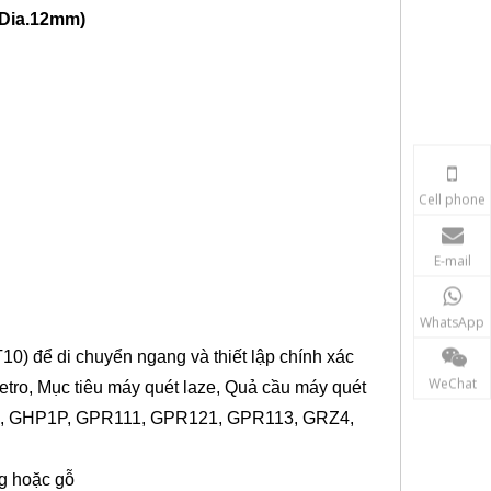
(Dia.12mm)
Cell phone
E-mail
WhatsApp
T10
)
để di chuyển ngang và thiết lập chính xác
WeChat
etro, Mục tiêu máy quét laze, Quả cầu máy quét
, GHP1P, GPR111, GPR121, GPR113, GRZ4,
ng hoặc gỗ