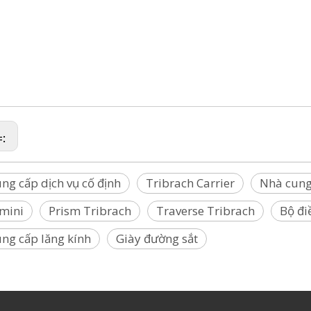
ribrach, Cơ sở trôi dạt, Điểm khảo sát, Đinh điểm khảo sát, Điểm cắm điểm khảo sát, Điểm đán
ởng niệm khảo sát, Dấu trắc địa, Tia khảo sát,
khảo sát, Điểm trung tâm, Móng tay tham khảo, Móng tay Mag, Móng tay khảo sát, Móng tay đánh 
SLAM, Leica, Mini, Marvice, Nikon,
ax, Riegl, SECO,Sokkia,Stonex, Topcon, Trimble,Zeb,Geomaster)
=:
ng cấp dịch vụ cố định
Tribrach Carrier
Nhà cung
 mini
Prism Tribrach
Traverse Tribrach
Bộ đi
ng cấp lăng kính
Giày đường sắt