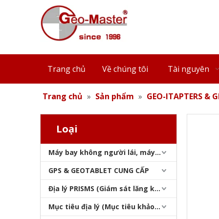
Trang chủ
Về chúng tôi
Tài nguyên
Trang chủ
»
Sản phẩm
»
GEO-ITAPTERS & G
Loại
Máy bay không người lái, máy quét laser, máy theo dõi laser & slam
GPS & GEOTABLET CUNG CẤP
Địa lý PRISMS (Giám sát lăng kính)
Mục tiêu địa lý (Mục tiêu khảo sát)