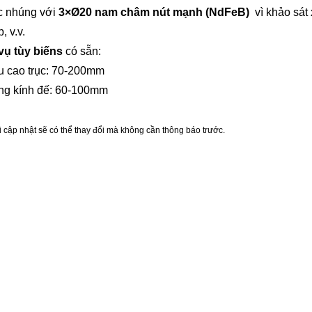
c nhúng với
3
×
Ø
20 nam châm nút mạnh (
NdFeB)
vì
khảo sát 
, v.v.
vụ tùy biến
s
có sẵn
:
u cao trục: 70-200mm
ng kính đế: 60-100mm
i cập nhật sẽ có thể thay đổi mà không cần thông báo trước.
a & Hashtags
o sát,Thiết bị khảo sát,Phụ kiện khảo sát,Hệ thống bản đồ di động,Khảo sát bản đồ di động,K
AM, Hệ thống địa chất, Chụp thực tế, Khảo sát đường sắt, Bộ điều hợp nhân viên san lấp mặt bằ
y từ tính,
nh nhỏ, Bộ chuyển đổi gắn lăng kính, Bộ chuyển đổi cực lăng kính, Giá đỡ lăng kính, Cốc hút, 
ét,
 mục tiêu máy quét, Đế mục tiêu máy quét, Đế chuyển đổi từ tính, Giá đỡ lăng kính Tribrach, Bộ
lăng kính, Giá đỡ lăng kính,