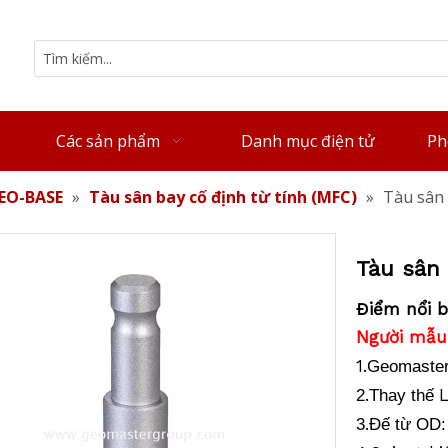
Các sản phẩm
Danh mục điện tử
Ph
EO-BASE
»
Tàu sân bay cố định từ tính (MFC)
»
Tàu sân 
Tàu sân 
Điểm nổi b
Người mẫu
1.
Geomaster 
.
2
Thay thế
.
3
Đế từ OD: