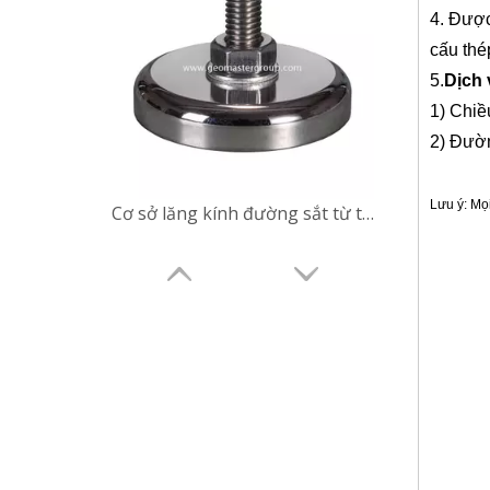
4. Đượ
cấu thép
5
.
Dịch 
1) Chiề
2) Đườ
Lưu ý: Mọ
Cơ sở lăng kính đường sắt từ tính (48mm)
Từ khó
Dụng cụ khả
Khảo sát SL
gắn, Giày ra
Cực lăng kí
cầu máy qu
Bộ điều hợp
chuyển đổi 