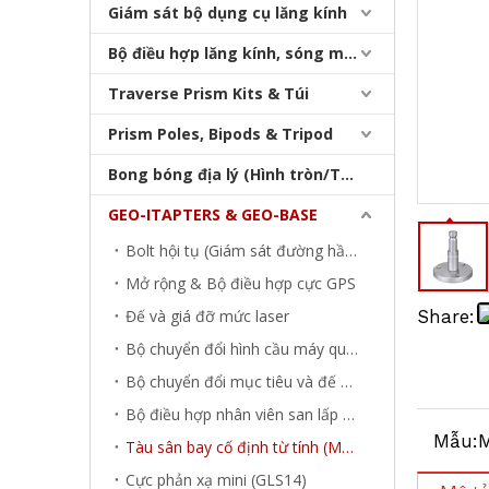
Giám sát bộ dụng cụ lăng kính
Bộ điều hợp lăng kính, sóng mang & bộ nhớ
Tàu sân bay cố định từ tính
Traverse Prism Kits & Túi
Prism Poles, Bipods & Tripod
Bong bóng địa lý (Hình tròn/Tấm/Thanh)
GEO-ITAPTERS & GEO-BASE
Bolt hội tụ (Giám sát đường hầm)
Mở rộng & Bộ điều hợp cực GPS
Đế và giá đỡ mức laser
Share:
Bộ chuyển đổi hình cầu máy quét laser (GAD)
Tàu sân bay cố định từ tính
Bộ chuyển đổi mục tiêu và đế máy quét laser
Bộ điều hợp nhân viên san lấp mặt bằng (SFA)
Mẫu:
M
Tàu sân bay cố định từ tính (MFC)
Cực phản xạ mini (GLS14)