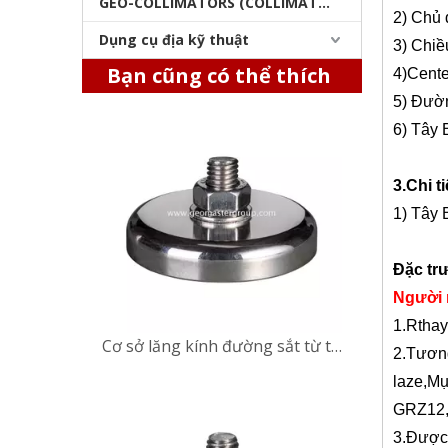
GEO-COLLIMATORS (COLLIMATORS khảo sát)
2) Chủ 
Dụng cụ địa kỹ thuật
3) Chiề
Cơ sở lăng kính đường sắt từ tính (48mm)
Bạn cũng có thể thích
4)C
ent
5) Đườn
6) Tây 
3.
Chi t
1) Tây 
Đặc tr
Người
1
.R
thay
Cơ sở lăng kính đường sắt từ tính (48mm)
2
.Tươn
laze,
Mụ
GRZ12,
3
.Được 