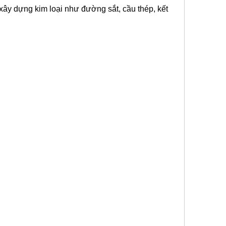
xây dựng kim loại như đường sắt, cầu thép, kết
hảo sát LiDAR,Hệ thống bản đồ SLAM,Khảo sát từ xa,Không gian địa lý,
ng, Giá đỡ cố định từ tính, Giá đỡ cố định, Đế gắn từ tính, Đế từ tính, Đế
Giá đỡ cốc hút, Tấm hút, Giá đỡ hút, Bộ nâng kính hút, Bộ chuyển đổi hình
 lắp lăng kính, Bộ lắp, Mái che mưa lăng kính, Mũ che mưa lăng kính, Bộ