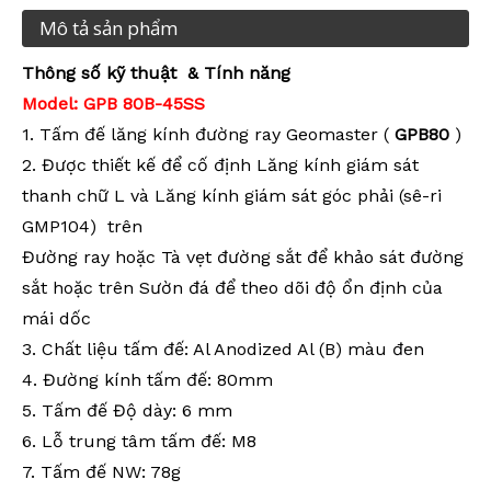
Mô tả sản phẩm
Thông số kỹ thuật
& Tính năng
Model: GPB
8
0B-45SS
1. Tấm đế lăng kính đường ray Geomaster (
GPB80
)
2. Được thiết kế để cố định Lăng kính giám sát
thanh chữ L và Lăng kính giám sát góc phải (sê-ri
GMP104)
trên
Đường ray hoặc Tà vẹt đường sắt để khảo sát đường
sắt hoặc trên Sườn đá để theo dõi độ ổn định của
mái dốc
3. Chất liệu tấm đế: Al Anodized Al (B) màu đen
4. Đường kính tấm đế: 80mm
5. Tấm đế Độ dày: 6 mm
6. Lỗ trung tâm tấm đế: M8
7. Tấm đế NW: 78g