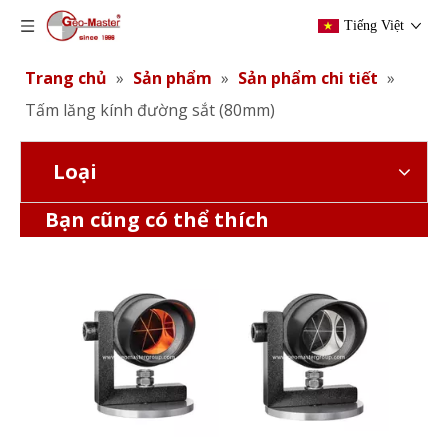
Tiếng Việt
Trang chủ
»
Sản phẩm
»
Sản phẩm chi tiết
»
Tấm lăng kính đường sắt (80mm)
Loại
Lăng kính che mưa (Đế 80mm)
Lăng kính che mưa (Đế 80mm)
Bạn cũng có thể thích