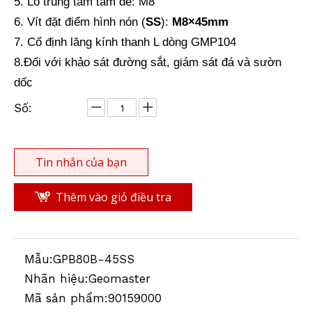
5. Lỗ trung tâm tấm đế: M8
6. Vít đặt điểm hình nón (
SS
):
M8
×
45mm
Đế lăng kính đường sắt (80mm)
Tấm lăng kính đường sắt (80mm)
7. Cố định lăng kính thanh L dòng GMP104
8.Đối với khảo sát đường sắt, giám sát đá và sườn
dốc
Số:
Tin nhắn của bạn
Thêm vào giỏ điều tra
Mẫu:
GPB80B-45SS
Nhãn hiệu:
Geomaster
Mã sản phẩm:
90159000