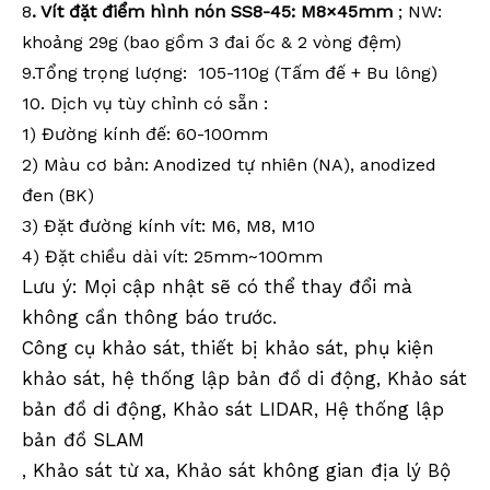
8
. Vít đặt điểm hình nón SS8-45: M8×45mm
; NW:
khoảng 29g (bao gồm 3 đai ốc & 2 vòng đệm)
9.Tổng
trọng lượng:
105-110g (Tấm đế + Bu lông)
10.
Dịch vụ tùy chỉnh
có
sẵn
:
1) Đường kính đế: 60-100mm
2) Màu cơ bản: Anodized tự nhiên (NA), anodized
đen (BK)
3) Đặt đường kính vít: M6, M8, M10
4) Đặt chiều dài vít: 25mm~100mm
Lưu ý: Mọi cập nhật sẽ có thể thay đổi mà
không cần thông báo trước.
Công cụ khảo sát, thiết bị khảo sát, phụ kiện
khảo sát, hệ thống lập bản đồ di động, Khảo sát
bản đồ di động, Khảo sát LIDAR, Hệ thống lập
bản đồ SLAM
, Khảo sát từ xa, Khảo sát không gian địa lý Bộ