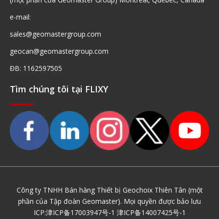
e-mail:
sales@geomastergroup.com
geocan@geomastergroup.com
ĐB: 1162597505
Tìm chúng tôi tại FLIXY
Công ty TNHH Bán hàng Thiết bị Geochoix Thiên Tân (một
phần của Tập đoàn Geomaster). Mọi quyền được bảo lưu
ICP:
津ICP备17003947号-1
津ICP备14007425号-1