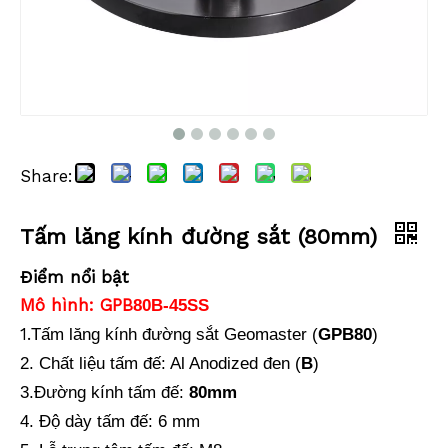
Share:
Đế lăng kính đường sắt (80mm)
Đế lăng kính đường sắt (80mm)
Tấm lăng kính đường sắt (80mm)
Điểm nổi bật
Mô hình: GPB
80B-45SS
1.
Tấm lăng kính đường sắt Geomaster (
GPB
8
0
)
2. Chất liệu tấm đế: Al Anodized đen (
B
)
3.
Đường kính tấm đế:
80mm
4. Độ dày tấm đế: 6 mm