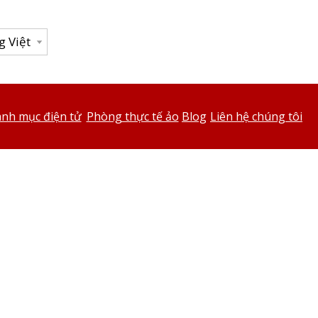
g Việt
nh mục điện tử
Phòng thực tế ảo
Blog
Liên hệ chúng tôi