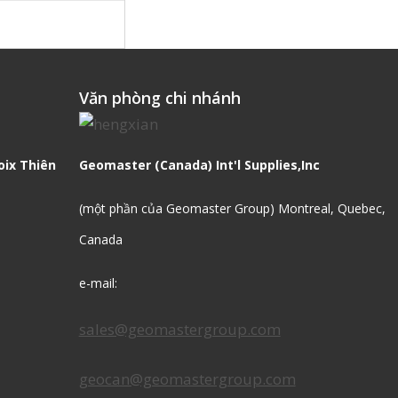
Văn phòng chi nhánh
oix Thiên
Geomaster (Canada) Int'l Supplies,Inc
(một phần của Geomaster Group) Montreal, Quebec,
Canada
e-mail:
sales@geomastergroup.com
geocan@geomastergroup.com