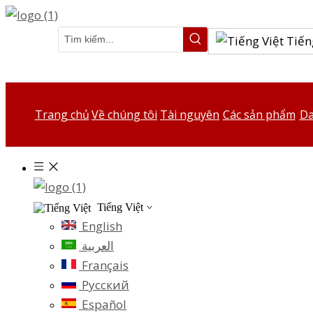
Tiến
Trang chủ
Về chúng tôi
Tài nguyên
Các sản phẩm
Da
Tiếng Việt
English
العربية
Français
Pусский
Español