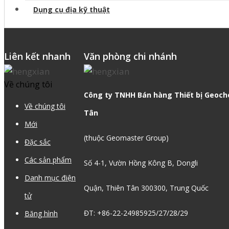
Dụng cụ địa kỹ thuật
Liên kết nhanh
Văn phòng chi nhánh
Về chúng tôi
Công ty TNHH Bán hàng Thiết bị Geoch
Về chúng tôi
Tân
Mới
(thuộc Geomaster Group)
Đặc sắc
Các sản phẩm
Số 4-1, Vườn Hồng Kông B, Dongli
Danh mục điện
Quận, Thiên Tân 300300, Trung Quốc
tử
ĐT: +86-22-24985925/27/28/29
Băng hình