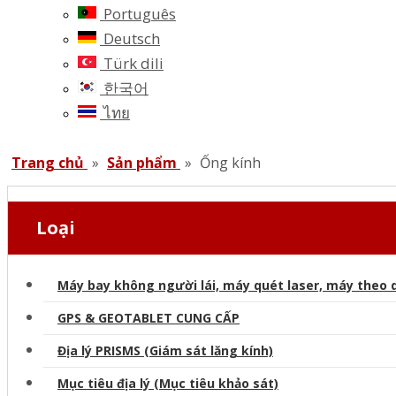
Português
Deutsch
Türk dili
한국어
ไทย
Trang chủ
»
Sản phẩm
»
Ống kính
Loại
Máy bay không người lái, máy quét laser, máy theo d
GPS & GEOTABLET CUNG CẤP
Địa lý PRISMS (Giám sát lăng kính)
Mục tiêu địa lý (Mục tiêu khảo sát)