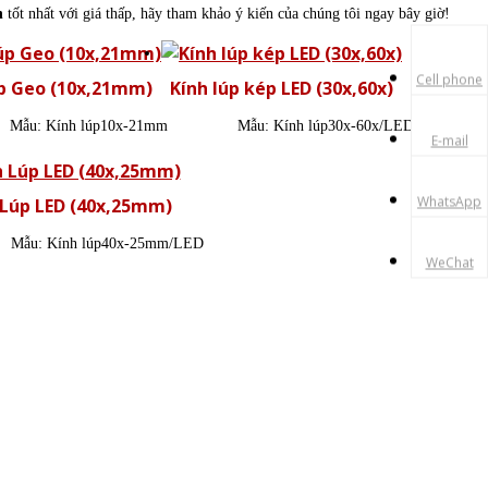
h
tốt nhất với giá thấp, hãy tham khảo ý kiến ​​của chúng tôi ngay bây giờ!
Cell phone
úp Geo (10x,21mm)
Kính lúp kép LED (30x,60x)
Mẫu:
Kính lúp10x-21mm
Mẫu:
Kính lúp30x-60x/LED
E-mail
WhatsApp
 Lúp LED (40x,25mm)
Mẫu:
Kính lúp40x-25mm/LED
WeChat