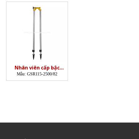
Nhân viên cấp bậc
Bipod (2,5m)
Mẫu:
GSR115-2500/82