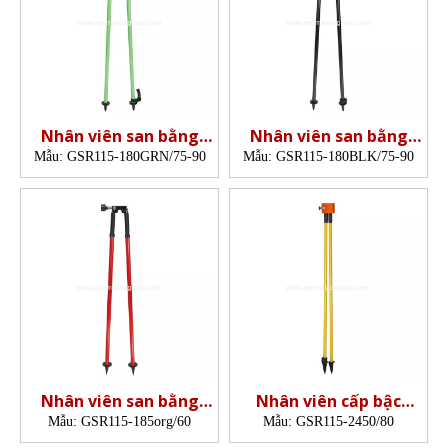
Nhân viên san bằng
Nhân viên san bằng
Bipod (1,8M, GRN)
bipod (1,8m, blk)
Mẫu:
GSR115-180GRN/75-90
Mẫu:
GSR115-180BLK/75-90
Nhân viên san bằng
Nhân viên cấp bậc
Bipod (1,85m, BLK)
Bipod (2,45m)
Mẫu:
GSR115-185org/60
Mẫu:
GSR115-2450/80