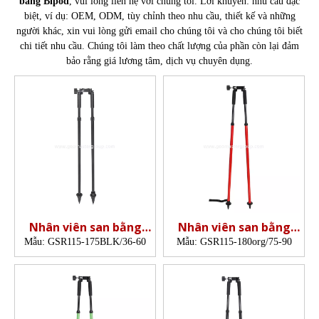
bằng Bipod
, vui lòng liên hệ với chúng tôi. Lời khuyên: nhu cầu đặc
biệt, ví dụ: OEM, ODM, tùy chỉnh theo nhu cầu, thiết kế và những
người khác, xin vui lòng gửi email cho chúng tôi và cho chúng tôi biết
chi tiết nhu cầu. Chúng tôi làm theo chất lượng của phần còn lại đảm
bảo rằng giá lương tâm, dịch vụ chuyên dụng.
Nhân viên san bằng
Nhân viên san bằng
Bipod (1,75m, BLK)
bipod (1,8m, org)
Mẫu:
GSR115-175BLK/36-60
Mẫu:
GSR115-180org/75-90