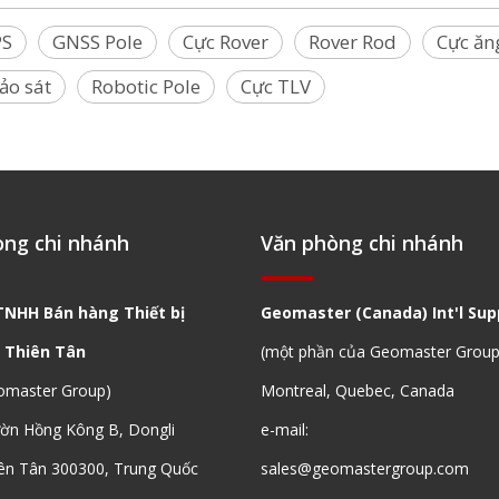
PS
GNSS Pole
Cực Rover
Rover Rod
Cực ăn
ảo sát
Robotic Pole
Cực TLV
òng chi nhánh
Văn phòng chi nhánh
TNHH Bán hàng Thiết bị
Geomaster (Canada) Int'l Supp
 Thiên Tân
(một phần của Geomaster Group
omaster Group)
Montreal, Quebec, Canada
ườn Hồng Kông B, Dongli
e-mail:
ên Tân 300300, Trung Quốc
sales@geomastergroup.com