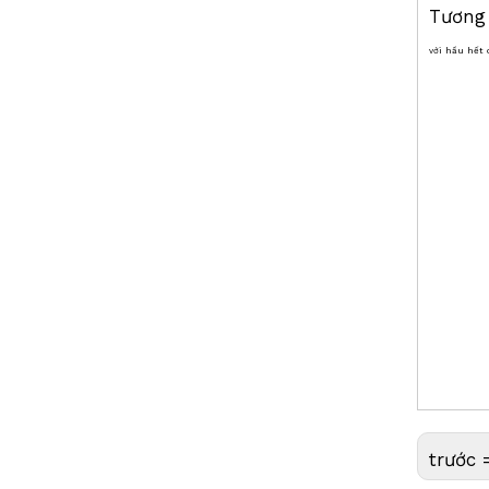
Tương
với hầu hết
Công cụ khảo
thống lập bả
Traverse, Bộ
tròn Bong bó
, bipod cực 
Auto C
GLS52
, GZS4
GAUGE 
Sokkia
ZEISS,
trước 