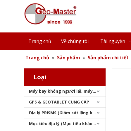
Cực AL & Carbon GPS (2,5m, Pinloc, 2 mm/10 mm)
Trang chủ
Về chúng tôi
Tài nguyên
Trang chủ
»
Sản phẩm
»
Sản phẩm chi tiết
Loại
Máy bay không người lái, máy quét laser, máy theo dõi laser & slam
Cột robot Al & Carbon (2.6m,PinLoc)
GPS & GEOTABLET CUNG CẤP
Địa lý PRISMS (Giám sát lăng kính)
Mục tiêu địa lý (Mục tiêu khảo sát)