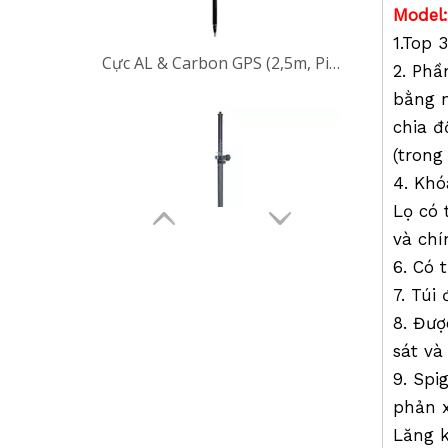
Model
1.Top 
2. Phầ
bằng 
chia đ
(trong
Cột robot Al & Carbon (2.6m,PinLoc)
4. Khó
Lọ có 
và chí
6. Có 
7. Túi
8. Đượ
sát và
9. Spi
phản x
Lăng k