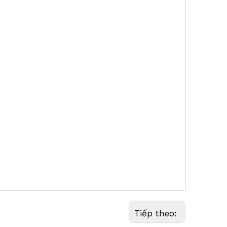
ng cần thông báo trước.
ảo sát LIDAR, Hệ
 phản xạ, Cực phản xạ kính thiên văn, Cực kính thiên văn, Cực Prism Traverse, Cực
LV, AP20 AutoPole,
LS12, LS13, GLS14 GLS112, GLS115, GLS102,
, GZR103
, GRZ4, GRZ122, GRZ101, GMP104, GMP004,
LS, Riegl, Rothbucher, Specto, Seco,
e, Z+F, ZEB,
Tiếp theo: