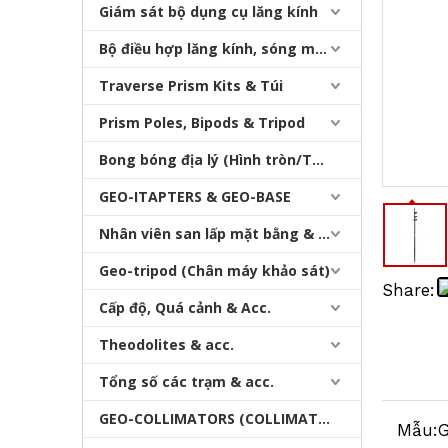
Giám sát bộ dụng cụ lăng kính
Bộ điều hợp lăng kính, sóng mang & bộ nhớ
Traverse Prism Kits & Túi
Prism Poles, Bipods & Tripod
Bong bóng địa lý (Hình tròn/Tấm/Thanh)
Cực AL & Carbon GPS (2,5m, Pinloc, 2 mm/10 mm)
GEO-ITAPTERS & GEO-BASE
Nhân viên san lấp mặt bằng & Bipod
Geo-tripod (Chân máy khảo sát)
Share:
Cấp độ, Quá cảnh & Acc.
Theodolites & acc.
Tổng số các trạm & acc.
GEO-COLLIMATORS (COLLIMATORS khảo sát)
Mẫu:
G