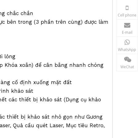
ng chắc chắn
Cell phone
cực bên trong (3 phần trên cùng) được làm
E-mail
WhatsApp
i lỏng
hợp Khóa xoắn) để cân bằng nhanh chóng
WeChat
ễ dàng cố định xuống mặt đất
rình khảo sát
hết các thiết bị khảo sát (Dụng cụ khảo
các thiết bị khảo sát nhỏ gọn như Gương
ser, Quả cầu quét Laser, Mục tiêu Retro,