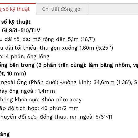
 số kỹ thuật
Chi tiết đóng gói
số kỹ thuật
: GLS51-510/TLV
ều dài tối đa: mở rộng đến 5,1m (16,7')
ều dài tối thiểu: thu gọn xuống 1,60m (5,25 ')
n: 4 phần, ống lồng
ống bên trong (3 phần trên cùng): làm bằng nhôm, vạ
ét, 10 mm)
 ngoài Ống (Phần dưới) Đường kính: 34,6mm (1,36'), S
dày ống ngoài: 1,4mm
thống khóa cực: Khóa núm xoay
cấp độ tích hợp: 40 phút/2 mm
chuyển đổi cực: đồng thau, ren ngoài 5/8'×11
năng