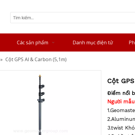
Các sản phẩm
Danh mục điện tử
Ph
»
Cột GPS Al & Carbon (5,1m)
Cột GPS 
Điểm nổi b
Người mẫu
1.Geomaste
.Aluminum
2
3.twist Khó