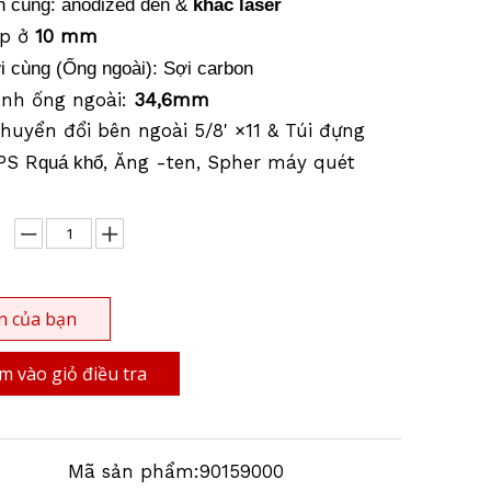
ên cùng: anodized đen &
khắc laser
ệp ở
10 mm
i cùng (Ống ngoài): Sợi carbon
ính ống ngoài:
34,6mm
huyển đổi bên ngoài 5/8' ×11 & Túi đựng
GPS R
, Ăng -ten, Spher máy quét
quá khổ
n của bạn
 vào giỏ điều tra
Mã sản phẩm:
90159000