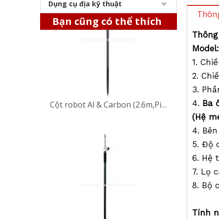
Dụng cụ địa kỹ thuật
Cột robot Al & Carbon (2.6m,PinLoc)
Thông
Bạn cũng có thể thích
Thông 
Model
1. Chi
2. Chi
3. Phầ
4.
Ba 
(Hệ m
4. Bên
5. Độ 
Cực AL & Carbon GPS (2,5m, Pinloc, 2 mm/10 mm)
6. Hệ 
7. Lọ 
8. Bộ 
Tính 