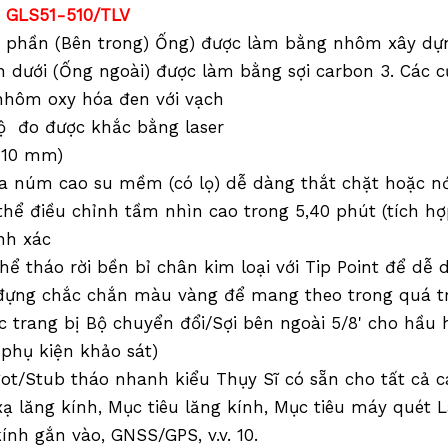
: GLS51-510/TLV
3 phần (Bên trong) Ống) được làm bằng nhôm xây dự
n dưới (Ống ngoài) được làm bằng sợi carbon 3. Các 
nhôm oxy hóa đen với vạch
ộ đo được khắc bằng laser
 10 mm)
a núm cao su mềm (có lọ) dễ dàng thắt chặt hoặc nớ
thể điều chỉnh tầm nhìn cao trong 5,40 phút (tích 
nh xác
thể tháo rời bền bỉ chân kim loại với Tip Point để d
 đựng chắc chắn màu vàng để mang theo trong quá t
c trang bị Bộ chuyển đổi/Sợi bên ngoài 5/8' cho hầu 
 phụ kiện khảo sát)
got/Stub tháo nhanh kiểu Thụy Sĩ có sẵn cho tất cả 
ạ lăng kính, Mục tiêu lăng kính, Mục tiêu máy quét La
ính gắn vào, GNSS/GPS, v.v. 10.