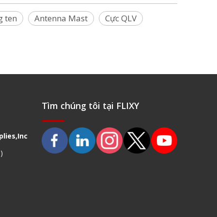
g ten
Antenna Mast
Cực QLV
Tìm chúng tôi tại FLIXY
lies,Inc
)