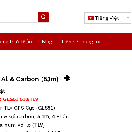
Tiếng Việt
òng thực tế ảo
Blog
Liên hệ chúng tôi
Al & Carbon (5,1m)
ật
:
GLS51-510/TLV
r TLV GPS Cực (
GLS
)
51
 & sợi carbon
m
,
Phần
,
5.1
4
a núm với lọ (
TLV
)