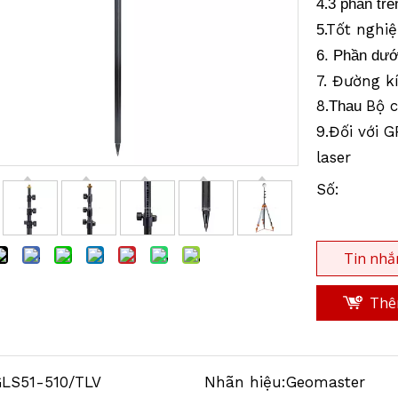
.
4
3 phần tr
.Tốt nghi
5
6. Phần dướ
7. Đường k
8.
Bộ c
Thau
9.Đối với 
laser
Số:
Tin nhắ
Thêm
LS51-510/TLV
Nhãn hiệu:
Geomaster