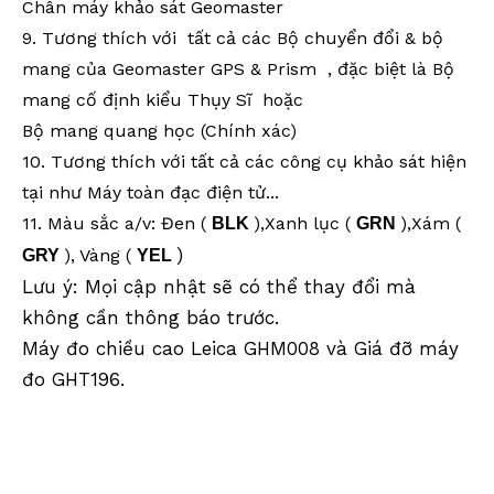
Chân máy khảo sát Geomaster
9. Tương thích với tất cả các Bộ chuyển đổi & bộ
mang
của Geomaster GPS &
Prism , đặc biệt là Bộ
mang cố định kiểu Thụy Sĩ
hoặc
Bộ mang quang học (Chính xác)
10. Tương thích với tất cả các công cụ khảo sát hiện
tại như Máy toàn đạc điện tử...
11. Màu sắc a/v: Đen (
),Xanh lục (
),Xám (
BLK
GRN
)
), Vàng (
GRY
YEL
Lưu ý: Mọi cập nhật sẽ có thể thay đổi mà
không cần thông báo trước.
Máy đo chiều cao Leica GHM008 và Giá đỡ máy
đo GHT196.
Công cụ khảo sát từ khóa &
Hasht
ags
,Thiết bị khảo sát,Phụ kiện khảo sát,Hệ thống lập bản đồ di động,Khảo sát bản đồ di