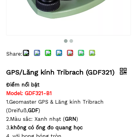
Share:
GPS/Lăng kính Tribrach (GDF321)
Điểm nổi bật
Model: GDF321-B1
1.Geomaster GPS & Lăng kính Tribrach
(Dreifuß,
GDF
)
2.Màu sắc: Xanh nhạt (
GRN
)
3.
không có ống đo quang học
4. với bong bóng tròn