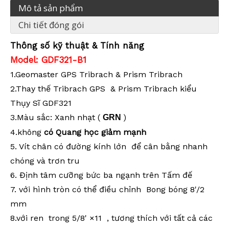
Mô tả sản phẩm
Chi tiết đóng gói
Thông số kỹ thuật & Tính năng
Model: GDF321-B1
1.Geomaster GPS Tribrach & Prism Tribrach
2.Thay thế Tribrach GPS & Prism Tribrach kiểu
Thụy Sĩ GDF321
3.Màu sắc: Xanh nhạt (
)
GRN
4.không
có Quang học giảm mạnh
5
. Vít chân có đường kính lớn để cân bằng nhanh
chóng và trơn tru
6.
Định
tâm cưỡng bức ba ngạnh trên Tấm đế
7.
với hình tròn có thể điều chỉnh Bong bóng 8'/2
mm
8.với ren
trong 5/8' ×11 , tương thích với tất cả các