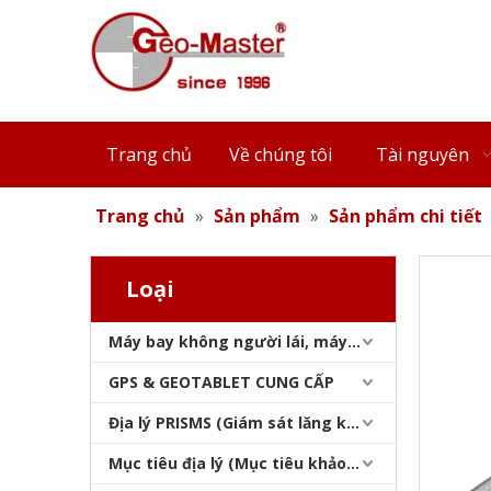
Cơ sở lăng kính đường sắt từ tính (48mm)
Trang chủ
Về chúng tôi
Tài nguyên
Trang chủ
»
Sản phẩm
»
Sản phẩm chi tiết
Loại
Máy bay không người lái, máy quét laser, máy theo dõi laser & slam
Neo chốt ổ đĩa (53mm)
GPS & GEOTABLET CUNG CẤP
Địa lý PRISMS (Giám sát lăng kính)
Mục tiêu địa lý (Mục tiêu khảo sát)