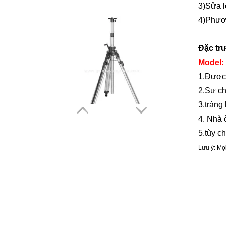
3
)Sửa l
4
)Phươ
Đặc tr
Model:
1
.
Được 
Chân máy thang máy của nhà thầu (3,5m)
2
.
Sự ch
3
.
tráng 
4. Nhà
5.
tùy c
Lưu ý: Mọ
Có liê
Khảo sát,H
lăng kính m