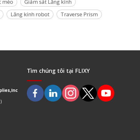
t mèo
Giám sát Lăng kính
Lăng kính robot
Traverse Prism
Tìm chúng tôi tại FLIXY
lies,Inc
)