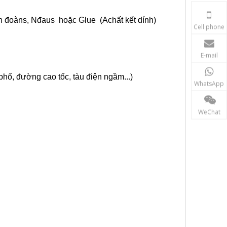
h đoàn
s
,
N
đau
s
hoặc
G
lue
(
A
chất kết dính)
Cell phone
E-mail
ố, đường cao tốc, tàu điện ngầm...)
WhatsApp
WeChat
Lăng kính 360 độ,Lăng kính 90 độ,Lăng kính mắt mèo,Lăng kính mini,Bộ