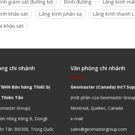
ính giám sát đường bộ
Đinh đường
Lăng kính mắ
ính khảo sát
Lăng kính phản xạ
Lăng kính thanh L
bị khảo sát
òng chi nhánh
Văn phòng chi nhánh
TNHH Bán hàng Thiết bị
Geomaster (Canada) Int'l Supp
 Thiên Tân
(một phần của Geomaster Group
omaster Group)
Montreal, Quebec, Canada
ườn Hồng Kông B, Dongli
e-mail:
ên Tân 300300, Trung Quốc
sales@geomastergroup.com