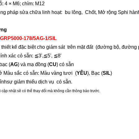
ỗ: 4 ×
M
6; chìm:
M
12
ng pháp sửa chữa linh hoạt:
bu lông,
Chốt, Mở rộng S
phi hàn
ưng
 GRP5000-178/5AG-1/
SIL
thiết kế đặc biệt cho
giám sát
trên mặt đất
(đường bộ, đường ph
ính xác
có sẵn
: ≦
3',
≦
5'
,
≦8
'
bạc (
AG
) và mạ đồng (
CU
) có sẵn
 ở
Màu sắc có sẵn:
Màu vàng tươi
(
YÊU
)
, Bạc (
SIL
)
hỉnh
sự giảm thiểu
dịch vụ
có sẵn.
i cập nhật sẽ có thể thay đổi mà không cần thông báo trước.
n quan
Tên
ệ thống lập bản đồ SLAM,Khảo sát từ xa,Không gian địa lý,Khảo sát SLAM,Lăng kính khảo sát,
ini,Hệ thống lăng kính mini,