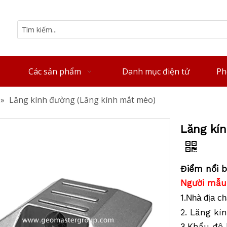
Các sản phẩm
Danh mục điện tử
Ph
»
Lăng kính đường (Lăng kính mắt mèo)
Lăng kí
Điểm nổi b
Người mẫu
1.
Nhà địa c
2. Lăng kí
Khẩu độ 
3.