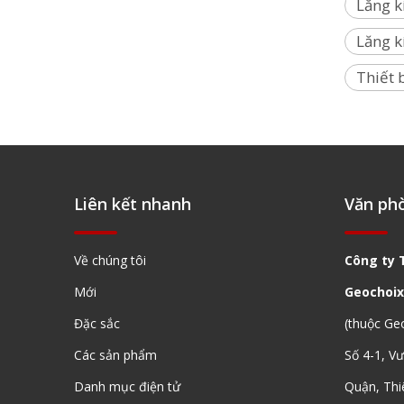
Lăng k
Lăng k
Thiết 
Chân máy thang máy của nhà thầu (3,6m)
Liên kết nhanh
Văn ph
Về chúng tôi
Công ty 
Mới
Geochoix
Đặc sắc
(thuộc Ge
Các sản phẩm
Số 4-1, V
Danh mục điện tử
Quận, Thi