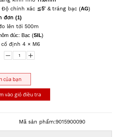
Độ chính xác ≦
5'
tráng bạc
h
&
(
AG
)
h đơn
(1)
đo lên tới 500m
hôm đúc: Bạc (
SIL
)
ỗ cố định 4 × M6
n của bạn
 vào giỏ điều tra
Mã sản phẩm:
9015900090