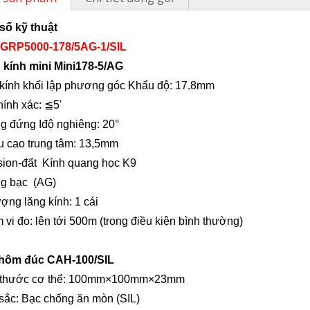
số kỹ thuật
 GRP5000-178/5AG-1/
SIL
 kính mini Mini17
8-5/AG
kính khối lập phương góc
Khẩu độ: 17.
8
mm
hính xác:
≦5
'
ng đứng
I
độ nghiêng
: 20°
u cao trung tâm: 13,5mm
sion
-
đất
Kính quang học K9
ng bạc
(AG)
ượng lăng kính: 1 cái
 vi đo: lên tới 500m (trong điều kiện bình thường)
nhôm đúc CAH-100
/SIL
 thước cơ thể: 100
mm×100mm×23mm
sắc: Bạc chống ăn mòn (SIL)