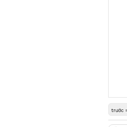
Pin khảo sát Lithium (3.8v,5.2Ah,19.76Wh)
Lăng kính g
Trạm lăng k
Lăng kính m
Laser, Lăng
Lăng kính 
ngầm, Lăng 
Lăng kính, 
vuông, Stud
Lăng kính b
Gương phản 
Onrol,Penta
Chân máy thang máy bằng sợi thủy tinh (3,6m)
địa chất)
trước 