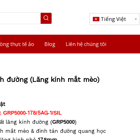
Tiếng Việt
òng thực tế ảo
Blog
Liên hệ chúng tôi
nh đường (Lăng kính mắt mèo)
ật
:
178
5AG
1
GRP5000-
/
-
/SIL
lăng kính đường
hất
(
GRP5000
)
nh mắt mèo & đinh tán đường quang học
lăng kính nhỏ
17.
mm
8