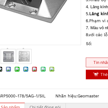
4. Lăng kín
Lăng kín
5.
Phạm vi 
6.
7. Màu vỏ n
.với các l
8
Số:
Tin nhắ
Thêm
RP5000-178/5AG-1/SIL
Nhãn hiệu:
Geomaster
ả Sản phẩm
Chi tiết đóng gói