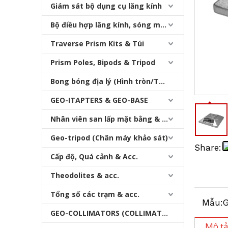
Giám sát bộ dụng cụ lăng kính
Bộ điều hợp lăng kính, sóng mang & bộ nhớ
Traverse Prism Kits & Túi
Prism Poles, Bipods & Tripod
Bong bóng địa lý (Hình tròn/Tấm/Thanh)
Chân máy chuyên nghiệp dành cho mọi địa hình
GEO-ITAPTERS & GEO-BASE
Nhân viên san lấp mặt bằng & Bipod
Geo-tripod (Chân máy khảo sát)
Share:
Cấp độ, Quá cảnh & Acc.
Theodolites & acc.
Tổng số các trạm & acc.
Mẫu:
G
GEO-COLLIMATORS (COLLIMATORS khảo sát)
Mô t