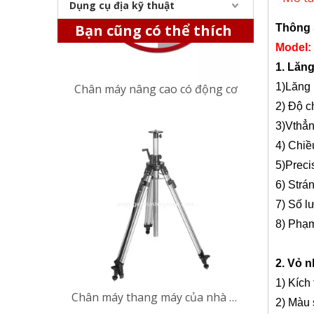
Dụng cụ địa kỹ thuật
Chân máy nâng cao có động cơ
Bạn cũng có thể thích
Thông 
Model:
1. Lăng
1)
Lăng 
2) Độ c
3)V
thẳ
4) Chiề
5
)
P
reci
6) S
trá
7) Số l
Chân máy thang máy của nhà thầu (2,4m)
8
) Phạm
2. Vỏ 
1) Kích
2) Màu 