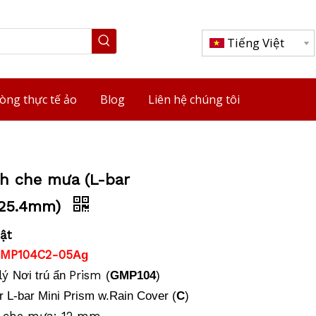
Tiếng Việt
òng thực tế ảo
Blog
Liên hệ chúng tôi
h che mưa (L-bar
,25.4mm)
ật
GMP104C2-05
Ag
 lý
Prism
Nơi trú ẩn
(
GMP104
)
 L-bar Mini Prism w.Rain Cover (
C
)