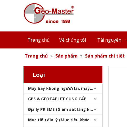
Lăng kính che mưa (L-bar GMP104,25.4mm)
Trang chủ
Về chúng tôi
Tài nguyên
Trang chủ
»
Sản phẩm
»
Sản phẩm chi tiết
Loại
Máy bay không người lái, máy quét laser, máy theo dõi laser & slam
Lăng kính che mưa (L-bar GMP104,25.4mm)
GPS & GEOTABLET CUNG CẤP
Địa lý PRISMS (Giám sát lăng kính)
Mục tiêu địa lý (Mục tiêu khảo sát)