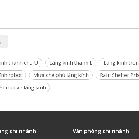
cầu phản chiếu, Lăng kính hàng đầu
I,Autel,Cygnus,Holy Đá, Faro, Geomax, GeoSLAM, Leica, Mini, Marvice, Nikon, Pent
r)
=:
ính thanh chữ U
Lăng kính thanh L
Lăng kính tròn
ính robot
Mưa che phủ lăng kính
Rain Shelter Pr
iết mui xe lăng kính
òng chi nhánh
Văn phòng chi nhánh