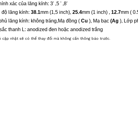
hính xác của lăng kính:
3'
,5
'
,
8'
 độ lăng kính:
38.1
mm (1,5 inch),
25.4
mm (1 inch)
,
12.7
mm (
0.
phủ lăng kính: không tráng,Mạ đồng (
Cu
), Mạ bạc
(Ag
), Lớp 
sắc thanh L: anodized đen hoặc anodized trắng
i cập nhật sẽ có thể thay đổi mà không cần thông báo trước.
o sát,Thiết bị khảo sát,Phụ kiện khảo sát,Hệ thống bản đồ di động,Khảo sát bản đồ di động,K
át từ xa,Không gian địa lý, Chụp thực tế,Khảo sát SLAM,Lăng kính khảo sát,Lăng kính 360 độ
kính mini,Lăng kính giám sát mini,Lăng kính giám sát,Lăng kính Gương phản xạ, Lăng kính ph
 kính robot, Trạm lăng kính robot,
uay, Lăng kính mini Stakeout, Bộ lăng kính di chuyển, Hệ thống lăng kính đi ngang, Lăng kí
 kính máy quét, Lăng kính 3D, Lăng kính mục tiêu, Kính quang học, Lăng
 học, Quảng trường quang học, Lăng kính nhấp nháy Led, Lăng kính nhấp nháy, Lăng kính nhấ
kính L-bar, Lăng kính mini L-bar, Lăng kính U-bar, Lăng kính mini
 kính giám sát thanh U, Lăng kính kép, Lăng kính hai mặt, Lăng kính mini 45 độ, Lăng kính 
Gói lăng kính mini,Lăng kính bi,Lăng kính bi mini,Lăng kính trượt,
ini trượt,Bộ phản xạ retro gắn hình cầu (SMR), Bộ phản xạ vòng màu đỏ (RRR),Bộ theo dõi tia l