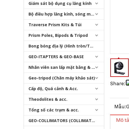
Giám sát bộ dụng cụ lăng kính
Bộ điều hợp lăng kính, sóng mang & bộ nhớ
Traverse Prism Kits & Túi
Prism Poles, Bipods & Tripod
Bong bóng địa lý (Hình tròn/Tấm/Thanh)
Lăng kính che mưa (L-bar GMP104,25.4mm)
GEO-ITAPTERS & GEO-BASE
Nhân viên san lấp mặt bằng & Bipod
Geo-tripod (Chân máy khảo sát)
Share:
Cấp độ, Quá cảnh & Acc.
Theodolites & acc.
Mẫu:
Tổng số các trạm & acc.
Mô tả
GEO-COLLIMATORS (COLLIMATORS khảo sát)