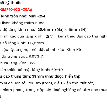
số kỹ thuật
:
GMP104C2
-05Ag
 kính tròn nhỏ: Mini
-254
 ilver, không thấm nước
 độ lăng kính nhỏ:
25,4mm
(Dia)
× 19mm (H)
chính xác của lăng kính:
≦
5'
, kèm theo Báo cáo thử nghi
g số lăng kính: +17,5mm
t liệu: Quang học nối
đất chính xác
Kính K9
 độ trong suốt: ≧95% 7)
n xạ lăng kính: 95%
oàn thiện bề mặt lăng kính: 60~40
u cao trung tâm: 39mm (như được hiển thị)
 vi đo: lên tới 2000m (trong điều kiện thời tiết tốt)
 niêm phong trong Hộp kim loại nghiêng có tấm che mưa b
t