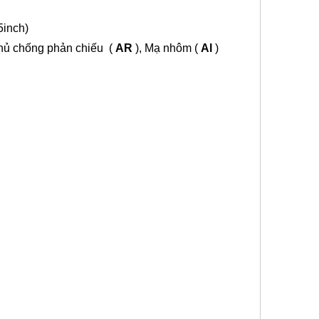
5
inch)
phủ
chống phản chiếu
(
AR
), Mạ nhôm (
Al
)
hảo sát LiDAR,Hệ thống lập bản đồ
,Lăng kính 90 độ,Lăng kính mắt mèo,Lăng kính mini,Bộ lăng kính mini,Hệ
ản xạ, Lăng kính giám sát đường, Lăng kính đường, Stud đường, Lăng kính
nh đường hầm, Lăng kính Drone, Lăng kính UAV, Lăng kính GPS, Lăng kính
p nháy, Lăng kính đường hầm, Lăng kính xây dựng, Lăng kính tàu điện
GMP, Lăng kính đường, Lăng kính đường tròn, Lăng kính đường vuông,
aser, Lăng kính hình cầu, Bộ phản xạ hình cầu, Railshoe, Giày ray, Lăng