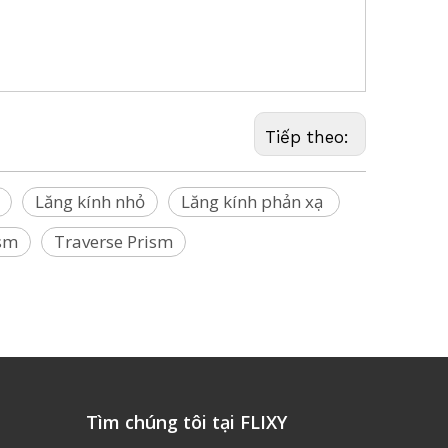
ax, Riegl,
Sokkia, Stonex, Topcon, Trimble, Zeb,
SECO,
Tiếp theo:
Lăng kính nhỏ
Lăng kính phản xạ
ism
Traverse Prism
Tìm chúng tôi tại FLIXY