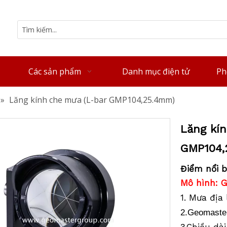
Các sản phẩm
Danh mục điện tử
Ph
»
Lăng kính che mưa (L-bar GMP104,25.4mm)
Lăng kín
GMP104
Điểm nổi b
Mô hình: 
1. Mưa địa
2.Geomaster