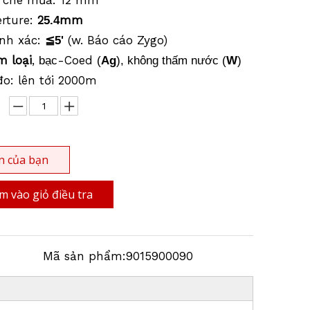
i che mưa: 12 mm
rture:
2
mm
5.4
ính xác:
(w. Báo cáo Zygo)
≦5'
m loại
,
-Coed
bạc
(
Ag
), không thấm nước (
W
)
đo: lên tới 2000m
n của bạn
 vào giỏ điều tra
Mã sản phẩm:
9015900090