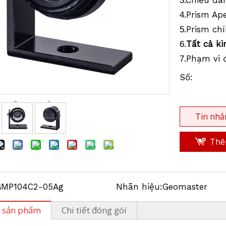
.Chiều dà
3
.Prism Ape
4
.Prism ch
5
.
Tất cả ki
6
.Phạm vi 
7
Số:
Tin nhắ
Thêm
GMP104C2-05Ag
Nhãn hiệu:
Geomaster
 sản phẩm
Chi tiết đóng gói