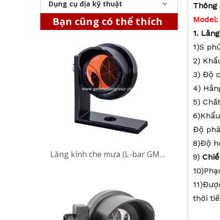
Dụng cụ địa kỹ thuật
Thông 
Lăng kính che mưa (L-bar GMP104,25.4mm)
Bạn cũng có thể thích
Model
1
. Lăng
1)S
phủ
2
)
Khẩu
3) Độ 
4
) Hằn
5) Chấ
6)Khẩu
Độ phả
8)Độ h
Lăng kính che mưa (L-bar GMP104,25.4mm)
9)
Chiề
10)Phạm
11
)Được
thời tiế