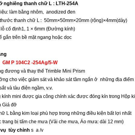
ỡ nghiêng thanh chữ L
: LTH-254A
liệu: làm bằng nhôm, anodized đen
 thước
thanh chữ L
: 50mm×50mm×20mm (rộng)×4mm(dày)
 lỗ cố định1, 1
× 6mm (Đường kính)
ể gắn trên bề mặt ngang hoặc dọc
ăng
:
GM
P
104C2
-254Ag/5-W
ng đương và thay thế
Trimble Mini Prism
ưởng cho việc giám sát và khảo sát tầm ngắn ở những địa điể
ắt và tàu điện ngầm, v.v.
 kính mini được gia công
chính xác được đóng kín trong Hộp k
n Giá đỡ
chữ L
bằng kim loại
phù hợp trong những điều kiện bất lợi nhất
 trang bị tấm che mưa (Vải che mưa, Áo mưa: dài 12 mm)
 vụ
tùy chỉnh
s
a
/v