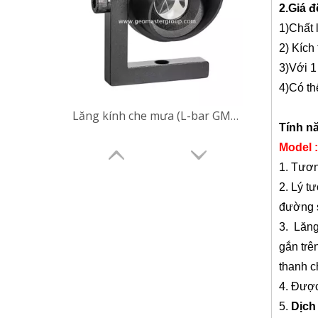
2
.
Giá đ
1)Chất 
2) Kích
3)Với 1
4)Có th
Lăng kính che mưa (L-bar GMP104,25.4mm)
Tính n
Model
1. Tươ
2.
Lý t
đường s
3
. Lăng
gắn trê
thanh 
4. Được
5.
Dịch