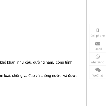
Cell phone
E-mail
WhatsApp
m khó khăn như cầu, đường hầm, công trình
WeChat
im loại, chống
va
đập và chống nước và được