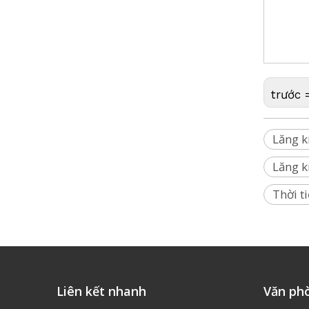
kính hình 
(Artec,DJ
Geomaste
trước 
Lăng k
Lăng k
Thời t
Liên kết nhanh
Văn ph