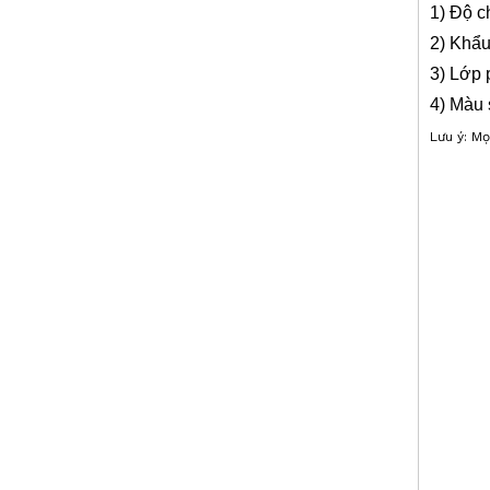
Lăng kính che mưa (L-bar GMP104,25.4mm)
1) Độ c
2) Khẩu
3) Lớp 
4) Màu 
Lưu ý: Mọ
Dụng cụ khả
SLAM,Khảo s
thống lăng 
robot, Lăng
Lăng kính q
Laser, Lăng
Lăng kính che mưa (L-bar GMP104,25.4mm)
kính quang
ngầm, Lăng 
U-bar, Lăng
Đường Stud,
Lăng kính m