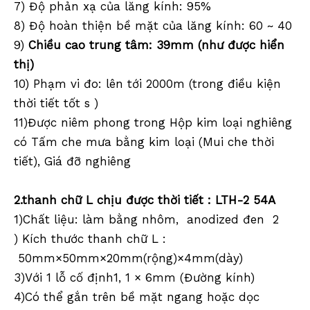
7) Độ phản xạ của lăng kính: 95%
8) Độ hoàn thiện bề mặt của lăng kính: 60 ~ 40
9)
Chiều cao trung tâm: 39mm (như được hiển
thị)
10) Phạm vi đo: lên tới 2000m (trong điều kiện
thời tiết tốt
s
)
11
)Được niêm phong trong Hộp kim loại nghiêng
có Tấm che mưa bằng kim loại (Mui che thời
tiết), Giá đỡ nghiêng
2
.
thanh chữ L chịu được thời tiết
: LTH-2
54
A
1)Chất liệu: làm bằng nhôm,
anodized
đen
2
) Kích thước
thanh chữ L
:
50mm×50mm×20mm(rộng)×4mm(dày)
3)Với 1 lỗ cố định1, 1
× 6mm (Đường kính)
4)Có thể gắn trên bề mặt ngang hoặc dọc