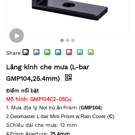
Share:
Lăng kính che mưa (L-bar
GMP104,25.4mm)
Điểm nổi bật
Mô hình: GMP104C2-05Cu
1. Mưa địa lý
Prism
Nơi trú ẩn
(
GMP104
)
2.Geomaster L-bar Mini Prism w.Rain Cover (
C
)
.Chiều dài che mưa: 12 mm
3
.Prism Aperture:
2
mm
4
5.4