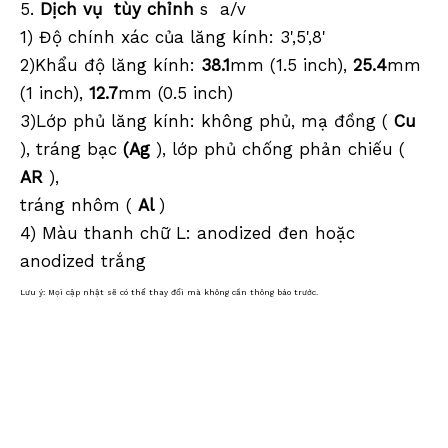
5.
Dịch vụ
tùy chỉnh
s a/v
1) Độ chính xác của lăng kính: 3',5',8'
2)Khẩu độ lăng kính:
38.1
mm (1.5 inch),
25.4
mm
(1 inch),
12.7
mm (0.5 inch)
3)Lớp phủ lăng kính: không phủ, mạ đồng (
Cu
), tráng bạc
(Ag
), lớp phủ chống phản chiếu (
AR
),
tráng nhôm (
Al
)
4) Màu thanh chữ L: anodized đen hoặc
anodized trắng
Lưu ý: Mọi cập nhật sẽ có thể thay đổi mà không cần thông báo trước.
Dụng cụ khảo sát,Thiết bị khảo sát,Phụ kiện khảo sát,Hệ thống bản đồ di động,Khảo
sát bản đồ di động,Khảo sát LiDAR,Hệ thống lập bản đồ
SLAM,Khảo sát từ xa,Không gian địa lý, Chụp thực tế,Khảo sát SLAM,Lăng kính khảo
sát,Lăng kính 360 độ,Lăng kính 90 độ,Lăng kính mắt mèo,Lăng kính mini,Bộ lăng kính
mini,Hệ thống lăng kính mini,Lăng kính giám sát mini,Lăng kính giám sát,Lăng kính