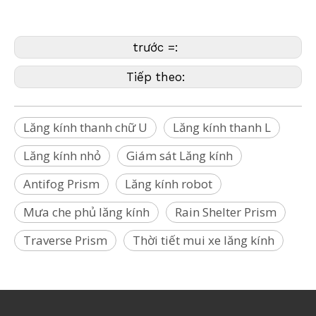
Nikon,Onrol,Pentax,Riegl,
SECO,
Sokkia,Stonex,Topcon,Trimble,Zeb,Geomaster)
trước =:
Tiếp theo:
Lăng kính thanh chữ U
Lăng kính thanh L
Lăng kính nhỏ
Giám sát Lăng kính
Antifog Prism
Lăng kính robot
Mưa che phủ lăng kính
Rain Shelter Prism
Traverse Prism
Thời tiết mui xe lăng kính