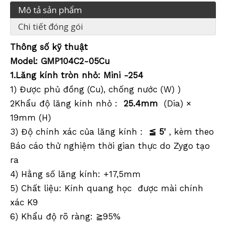
Mô tả sản phẩm
Chi tiết đóng gói
Thông số kỹ thuật
Model: GMP104C2-05Cu
1
.Lăng kính tròn nhỏ: Mini
-
254
1) Được phủ
đồng
(Cu), chống nước (W) )
2
Khẩu độ lăng kính
nhỏ :
2
5.4
mm
(Dia)
×
19mm (H)
3)
Độ chính xác của lăng kính
:
≦
5'
, kèm theo
Báo cáo thử nghiệm thời gian thực do Zygo tạo
ra
4
) Hằng số lăng kính: +17,5mm
5) Chất liệu:
Kính quang học
được mài chính
xác K9
6) Khẩu độ rõ ràng: ≧95%