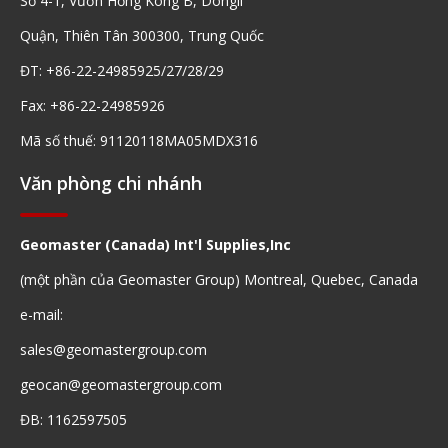
Số 4-1, Vườn Hồng Kông B, Dongli
Quận, Thiên Tân 300300, Trung Quốc
ĐT: +86-22-24985925/27/28/29
Fax: +86-22-24985926
Mã số thuế: 91120118MA05MDX316
Văn phòng chi nhánh
Geomaster (Canada) Int'l Supplies,Inc
(một phần của Geomaster Group) Montreal, Quebec, Canada
e-mail:
sales@geomastergroup.com
geocan@geomastergroup.com
ĐB: 1162597505