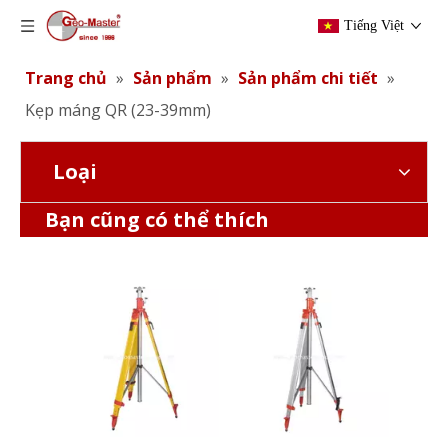
Tiếng Việt
Trang chủ
»
Sản phẩm
»
Sản phẩm chi tiết
»
Kẹp máng QR (23-39mm)
Loại
Chân máy thang máy của nhà thầu (3,5m)
Pin khảo sát Lithium (3.8v,5.2Ah,19.76Wh)
Bạn cũng có thể thích