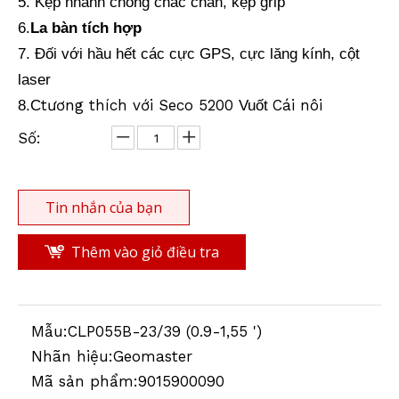
5. Kẹp nhanh chóng chắc chắn, kẹp grip
6.
La bàn tích hợp
Lăng kính chống nước (5',mạ đồng)
Antifog Prism (62mm, 5 ', Silver Coated)
7. Đối với hầu hết các cực GPS, cực lăng kính, cột
laser
tương thích với Seco 5200
Cái nôi
8.C
Vuốt
Số:
Tin nhắn của bạn
Thêm vào giỏ điều tra
Waterproof Prism (5",silver-coated)
Cực RTK (2.5m,10mm)
Mẫu:
CLP055B-23/39 (0.9-1,55 ')
Nhãn hiệu:
Geomaster
Mã sản phẩm:
9015900090