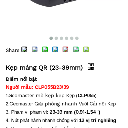
Share:
Lăng kính chống nước (5',mạ đồng)
Lăng kính chống thấm nước (5',mạ bạc)
Kẹp máng QR (23-39mm)
Điểm nổi bật
Người mẫu:
055
23
39
CLP
B
/
1.Geomaster mở kẹp kẹp
Kẹp (
CLP055
)
.
Giải phóng nhanh
Cái nôi
2
Geomaster
Vuốt
Kẹp
3
9
0.91
4
3. Phạm vi phạm vi:
2
-3
mm (
-1.5
')
4. Nút phát hành nhanh chóng với
12 vị trí nghiêng