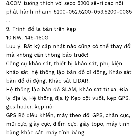
8.COM tương thích với seco 5200 sê-ri các nôi
Cơ sở lăng kính đường sắt từ tính (48mm)
Cơ sở lăng kính đường sắt từ tính (48mm)
phát hành nhanh 5200-052.5200-053.5200-0065
...
9. Trình đồ la bàn trên kẹp
10.NW: 145-160G
Lưu ý: Bất kỳ cập nhật nào cũng có thể thay đổi
mà không cần thông báo trước!
Công cụ khảo sát, thiết bị khảo sát, phụ kiện
khảo sát, hệ thống lập bản đồ di động, Khảo sát
bản đồ di động, Khảo sát LIDAR,
Hệ thống lập bản đồ SLAM, Khảo sát từ xa, Địa
lý địa lý, Hệ thống địa lý Kẹp cột vuốt, kẹp GPS,
Neo chốt ổ đĩa (53mm)
Chân máy chuyên nghiệp dành cho mọi địa hình
gps hoder, kẹp nôi
GPS Bộ điều khiển, máy theo dõi GPS, chân cực,
mũi cực, giày cực, điểm cực, giày topo, máy tính
bảng khảo sát, máy tính bảng