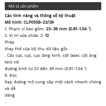
Mô tả sản phẩm
Các tính năng và thông số kỹ thuật
Mô hình: CLP055B-23/39
1. Phạm vi bao gồm:
23-39 mm (0.91-1.54 ')
2. Vị trí sửa chữa: 3.
12
Phép
Cực RTK (2.0m,10mm)
Chân máy RTK (M32,1.50m)
thay thế của bộ thu dữ liệu gốc
. Các cực, cực, cực lăng kính, cột laser, cột ăng
ten) với
đường kính từ 23 đến 39 mm (0,91-1.54 ')
6. Đọc
Kẹp đường mở cung cấp một cách nhanh chóng
và dễ
dàng
.